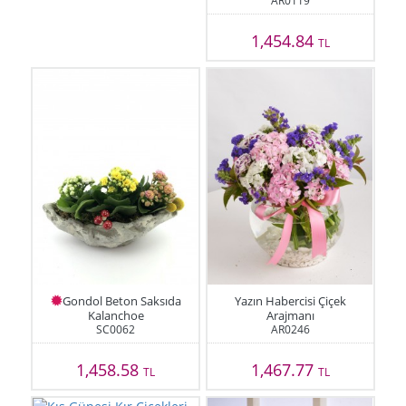
AR0119
1,454.84
TL
Gondol Beton Saksıda
Yazın Habercisi Çiçek
Kalanchoe
Arajmanı
SC0062
AR0246
1,458.58
1,467.77
TL
TL