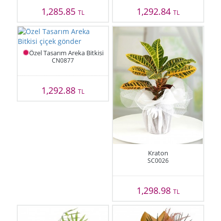
1,285.85
1,292.84
TL
TL
Özel Tasarım Areka Bitkisi
CN0877
1,292.88
TL
Kraton
SC0026
1,298.98
TL