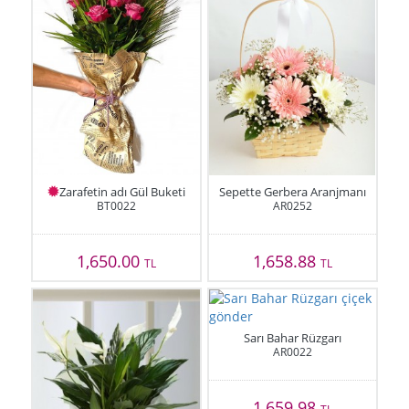
Zarafetin adı Gül Buketi
Sepette Gerbera Aranjmanı
BT0022
AR0252
1,650.00
1,658.88
TL
TL
Sarı Bahar Rüzgarı
AR0022
1,659.98
TL