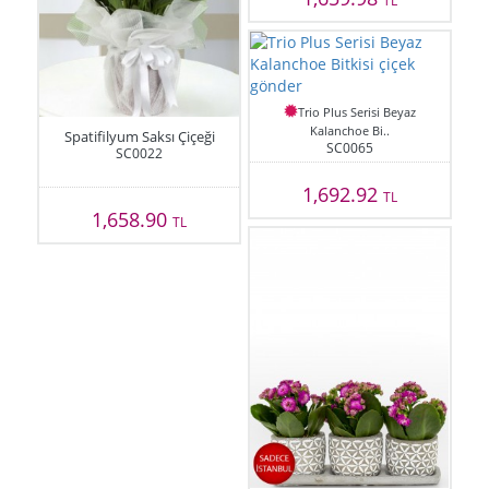
Trio Plus Serisi Beyaz
Kalanchoe Bi..
Spatifilyum Saksı Çiçeği
SC0065
SC0022
1,692.92
TL
1,658.90
TL