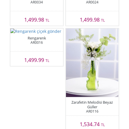
AR0034
AR0024
1,499.98
1,499.98
TL
TL
Rengarenk
AR0016
1,499.99
TL
Zarafetin Melodisi Beyaz
Güller
AR0116
1,534.74
TL