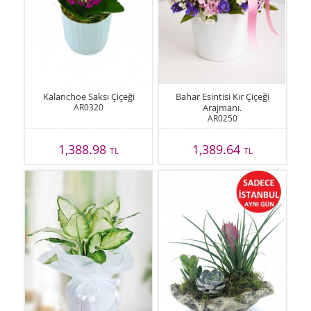
Kalanchoe Saksı Çiçeği
Bahar Esintisi Kır Çiçeği
AR0320
Arajmanı.
AR0250
1,388.98
1,389.64
TL
TL