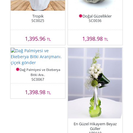
Tropik
Doğal Güzellikler
SC0025
SC0036
1,395.96
1,398.98
TL
TL
Dağ Palmiyesi ve Ekeberya
Bitki Ara..
SC0067
1,398.98
TL
En Güzel Hikayem Beyaz
Güller