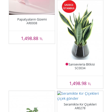
Papatyaların Gizemi
AR0008
1,498.88
TL
Sansevieria Bitkisi
SC0034
1,498.98
TL
Seramikte Kır Çiçekleri
AR0278