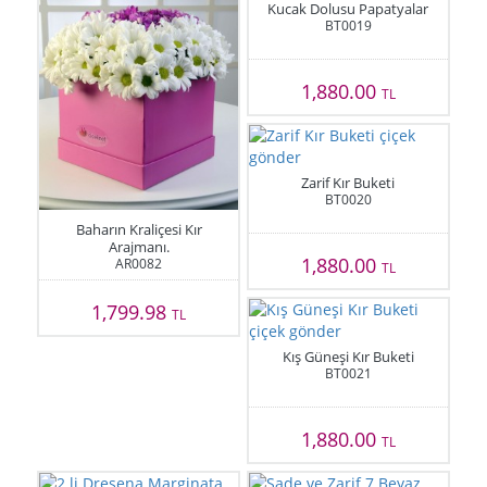
Kucak Dolusu Papatyalar
BT0019
1,880.00
TL
Zarif Kır Buketi
BT0020
Baharın Kraliçesi Kır
Arajmanı.
1,880.00
AR0082
TL
1,799.98
TL
Kış Güneşi Kır Buketi
BT0021
1,880.00
TL