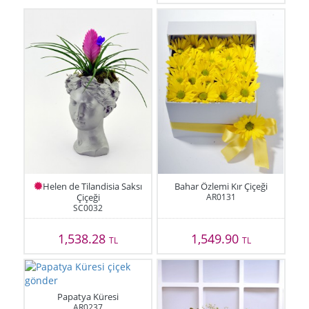
Helen de Tilandisia Saksı
Bahar Özlemi Kır Çiçeği
Çiçeği
AR0131
SC0032
1,538.28
1,549.90
TL
TL
Papatya Küresi
AR0237