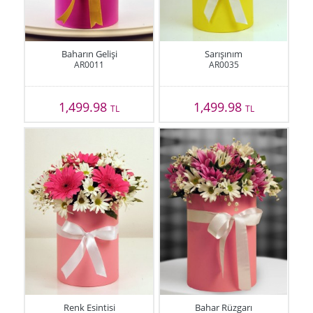
Baharın Gelişi
Sarışınım
AR0011
AR0035
1,499.98
1,499.98
TL
TL
Renk Esintisi
Bahar Rüzgarı