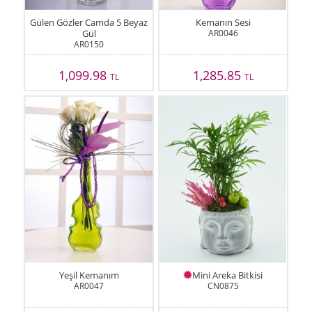
Gülen Gözler Camda 5 Beyaz
Kemanın Sesi
Gül
AR0046
AR0150
1,099.98
1,285.85
TL
TL
Yeşil Kemanım
Mini Areka Bitkisi
AR0047
CN0875