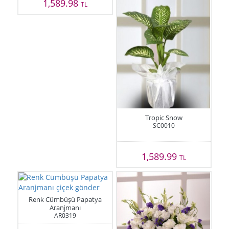
1,589.98
TL
Tropic Snow
SC0010
1,589.99
TL
Renk Cümbüşü Papatya
Aranjmanı
AR0319