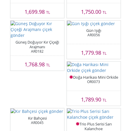
1,699.98
1,750.00
TL
TL
Gün Işığı
AR0056
Güneş Doğuyor Kır Çiçeği
Arajmanı
AR0182
1,779.98
TL
1,768.98
TL
Doğa Harikası Mini Orkide
OR0073
1,789.90
TL
Kır Bahçesi
AR0045
Trio Plus Serisi Sarı
Kalanchoe