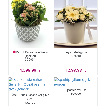
Renkli Kalanchoe Saksı
Beyaz Meleğime
Çiçekleri
AR0010
SC0064
1,598.98
1,598.98
TL
TL
Spathiphyllum
SC0006
Özel Kutuda Baharın Gelişi Kır
Çiçe..
AR0175