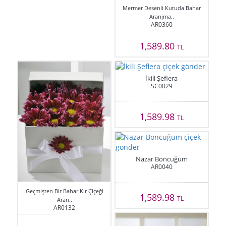
Mermer Desenli Kutuda Bahar
Aranjma..
AR0360
1,589.80
TL
İkili Şeflera
SC0029
1,589.98
TL
Nazar Boncuğum
AR0040
Geçmişten Bir Bahar Kır Çiçeği
1,589.98
TL
Aran..
AR0132