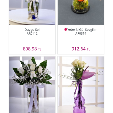
Duygu Seli
Yeter ki Gül Sevgilim
AR0112
AR0314
898.98
912.64
TL
TL