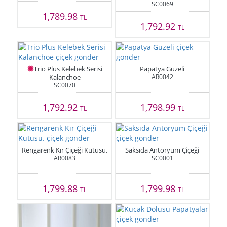
SC0069
1,789.98
TL
1,792.92
TL
Trio Plus Kelebek Serisi
Papatya Güzeli
Kalanchoe
AR0042
SC0070
1,792.92
1,798.99
TL
TL
Rengarenk Kır Çiçeği Kutusu.
Saksıda Antoryum Çiçeği
AR0083
SC0001
1,799.88
1,799.98
TL
TL