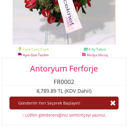
local_florist
Taze Canlı Çiçek
6 Ay Taksit
local_shipping
add_a_photo
Aynı Gün Teslim
Medya Mesaj
Antoryum Ferforje
FR0002
8,789.89 TL (KDV Dahil)
↑ Lütfen göndereceğiniz semti/ilçeyi yazınız.