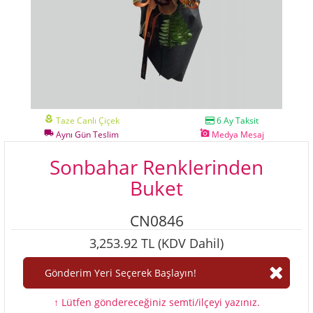
local_florist
Taze Canlı Çiçek
6 Ay Taksit
local_shipping
add_a_photo
Aynı Gün Teslim
Medya Mesaj
Sonbahar Renklerinden
Buket
CN0846
3,253.92 TL (KDV Dahil)
↑ Lütfen göndereceğiniz semti/ilçeyi yazınız.