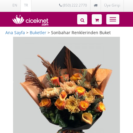
EN
TR
(850) 222 2770
Üye Girişi
Toggle
navigatio
Ana Sayfa
>
Buketler
> Sonbahar Renklerinden Buket