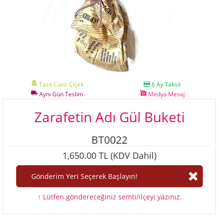
local_florist
Taze Canlı Çiçek
6 Ay Taksit
local_shipping
add_a_photo
Aynı Gün Teslim
Medya Mesaj
Zarafetin Adı Gül Buketi
BT0022
1,650.00 TL (KDV Dahil)
↑ Lütfen göndereceğiniz semti/ilçeyi yazınız.