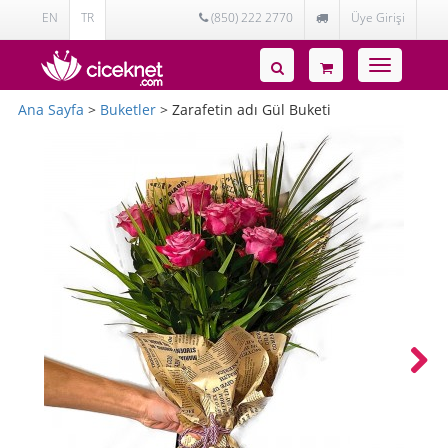
EN
TR
(850) 222 2770
Üye Girişi
Toggle
navigatio
Ana Sayfa
>
Buketler
> Zarafetin adı Gül Buketi
Next