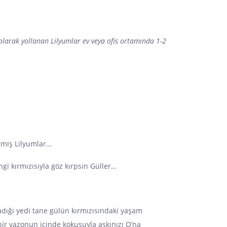
olarak yollanan Lilyumlar ev veya ofis ortamında 1-2
irmiş Lilyumlar…
gi kırmızısıyla göz kırpsın Güller…
adığı yedi tane gülün kırmızısındaki yaşam
bir vazonun içinde kokusuyla aşkınızı O’na