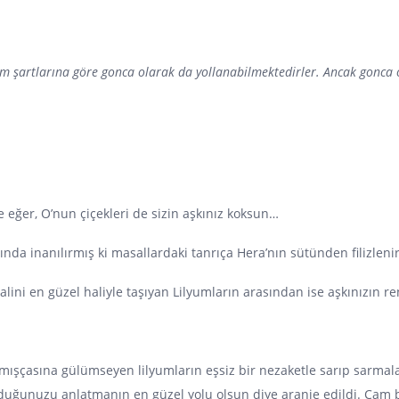
sim şartlarına göre gonca olarak da yollanabilmektedirler. Ancak gonca 
se eğer, O’nun çiçekleri de sizin aşkınız koksun…
rında inanılırmış ki masallardaki tanrıça Hera’nın sütünden filizlen
ini en güzel haliyle taşıyan Lilyumların arasından ise aşkınızın ren
çmışçasına gülümseyen lilyumların eşsiz bir nezaketle sarıp sarmal
ulduğunuzu anlatmanın en güzel yolu olsun diye aranje edildi. Cam 