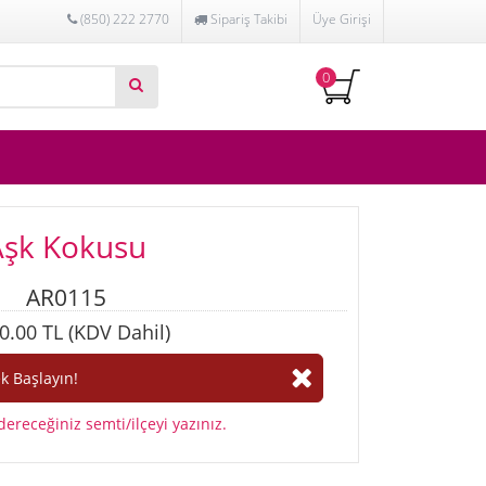
(850) 222 2770
Sipariş Takibi
Üye Girişi
0
Aşk Kokusu
AR0115
0.00 TL (KDV Dahil)
ereceğiniz semti/ilçeyi yazınız.