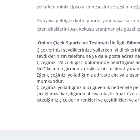
yollarken minik cipsoların neşesini ve yeşilin d
Dünyaya geldiği o kutlu günde, yeni başarılarının
içten dileklerini Aşk Kokusu aranjmanıyla güzelleş
Online Çiçek Siparişi ve Teslimatı İle İlgili Bilm
Çiçeklerinizi sevdiklerinize yollarken iyi dilekleri
sevdiklerinizin telefonuna ya da e-posta adresine 
Çiçeğinizi “Alıcı Bilgisi” bölümünde belirttiğini
Not” kısmına girmeniz eksiksiz bir teslimat yapa
Eğer çiçeğinizi yolladığımız adreste alıcıya ulaş
mümkündür.
Çiçeğinizi yolladığınız alıcı güvenlik nedeniyle p
çiçeği imza karşılığında alıcıya ulaştırılmak üzere
İstediğiniz çiçeklerin renkleri ve çeşitlilikleri 