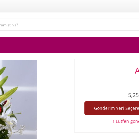
5,25
↑ Lütfen gönd