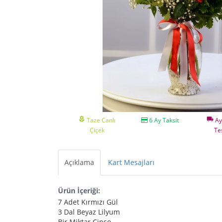
local_florist
local_shipping
Taze Canlı
6 Ay Taksit
Ay
Çiçek
Te
Açıklama
Kart Mesajları
Ürün İçeriği:
7 Adet Kırmızı Gül
3 Dal Beyaz Lilyum
Bir Miktar Cipso