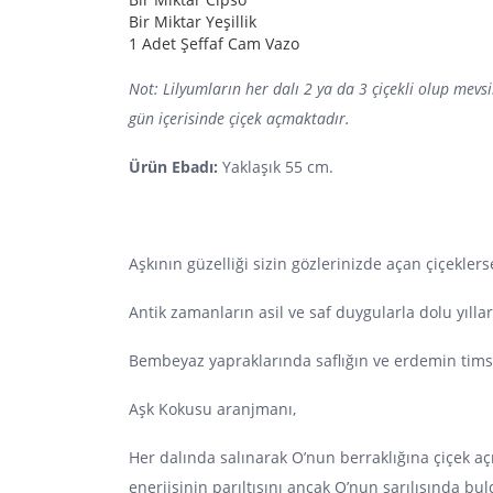
Bir Miktar Yeşillik
1 Adet Şeffaf Cam Vazo
Not: Lilyumların her dalı 2 ya da 3 çiçekli olup mev
gün içerisinde çiçek açmaktadır.
Ürün Ebadı:
Yaklaşık 55 cm.
Aşkının güzelliği sizin gözlerinizde açan çiçekler
Antik zamanların asil ve saf duygularla dolu yılla
Bembeyaz yapraklarında saflığın ve erdemin timsal
Aşk Kokusu aranjmanı,
Her dalında salınarak O’nun berraklığına çiçek a
enerjisinin parıltısını ancak O’nun sarılışında b