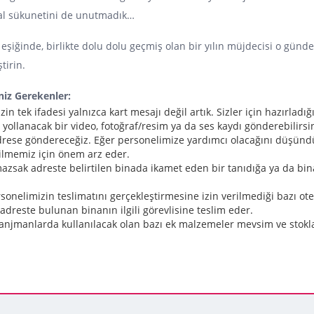
oğal sükunetini de unutmadık…
 eşiğinde, birlikte dolu dolu geçmiş olan bir yılın müjdecisi o gün
tirin.
eniz Gerekenler:
nizin tek ifadesi yalnızca kart mesajı değil artık. Sizler için hazırl
yollanacak bir video, fotoğraf/resim ya da ses kaydı gönderebilirsin
z adrese göndereceğiz. Eğer personelimize yardımcı olacağını düşünd
bilmemiz için önem arz eder.
amazsak adreste belirtilen binada ikamet eden bir tanıdığa ya da bin
ersonelimizin teslimatını gerçekleştirmesine izin verilmediği bazı ote
 adreste bulunan binanın ilgili görevlisine teslim eder.
ve aranjmanlarda kullanılacak olan bazı ek malzemeler mevsim ve stokla