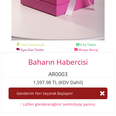
local_florist
Taze Canlı Çiçek
6 Ay Taksit
local_shipping
add_a_photo
Aynı Gün Teslim
Medya Mesaj
Baharın Habercisi
AR0003
1,597.98 TL (KDV Dahil)
↑ Lütfen göndereceğiniz semti/ilçeyi yazınız.