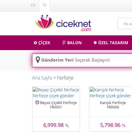
EN
TR
✿ ÇİÇEK
🎈 BALON
✹ ÖZEL TASARIM
Gönderim Yeri
Seçerek Başlayın!
Ana Sayfa
> Ferforje
Beyaz Çiçekli Ferforje
Karışık Ferforje
FR0001
FR0006
6,999.98
5,798.96
TL
TL