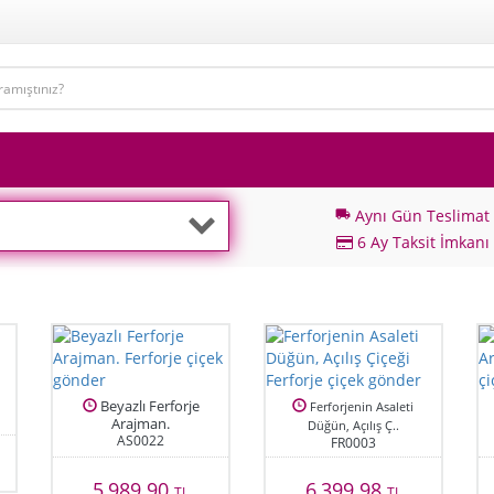
Aynı Gün Teslimat
local_shipping
6 Ay Taksit İmkanı
Beyazlı Ferforje
Ferforjenin Asaleti
Arajman.
Düğün, Açılış Ç..
AS0022
FR0003
5,989.90
6,399.98
TL
TL