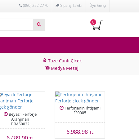
(850) 222 2770
Sipariş Takibi
Üye Girişi
0
Taze Canlı Çiçek
local_florist
Medya Mesaj
add_a_photo
Ferforjenin İhtişamı
FR0005
Beyazlı Ferforje
Aranjman
DBAS0022
6,988.98
TL
6,489.90
TL