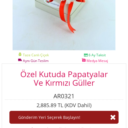
local_florist
Taze Canlı Çiçek
6 Ay Taksit
local_shipping
add_a_photo
Aynı Gün Teslim
Medya Mesaj
Özel Kutuda Papatyalar
Ve Kırmızı Güller
AR0321
2,885.89 TL (KDV Dahil)