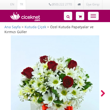
EN
TR
(850) 222 2770
Üye Girişi
Toggle
navigatio
Ana Sayfa
>
Kutuda Çiçek
> Özel Kutuda Papatyalar ve
Kırmızı Güller
Next