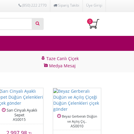
(850) 222 2770
Sipariş Takibi
Üye Girişi
0
Taze Canlı Çiçek
local_florist
Medya Mesaj
add_a_photo
Sarı Cinyalı Ayaklı
Sepet
Beyaz Gerberalı Düğün
AS0015
ve Açılış Çiç..
AS0010
2,997.98
TL