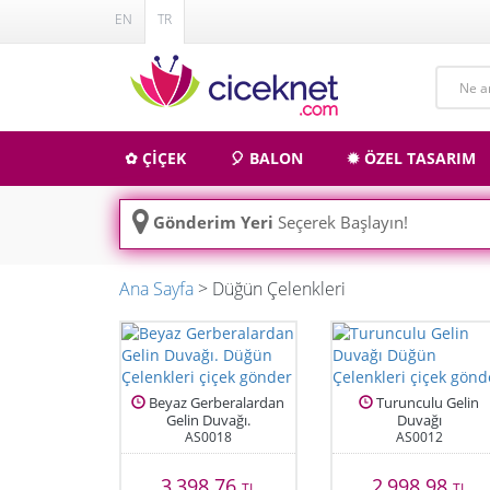
EN
TR
✿ ÇİÇEK
🎈 BALON
✹ ÖZEL TASARIM
Gönderim Yeri
Seçerek Başlayın!
Ana Sayfa
> Düğün Çelenkleri
Beyaz Gerberalardan
Turunculu Gelin
Gelin Duvağı.
Duvağı
AS0018
AS0012
3,398.76
2,998.98
TL
TL