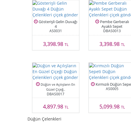
Gösterişli Gelin Duvağı
Pembe Gerberalı
4
Ayaklı Sepet
AS0031
DBAS0013
3,398.98
3,398.98
TL
TL
Kırmızılı Düğün Sepe
Düğün ve Açılışların En
AS0005
Güzel Çiçeğ..
DBAS0017
4,897.98
5,099.98
TL
TL
Düğün Çelenkleri