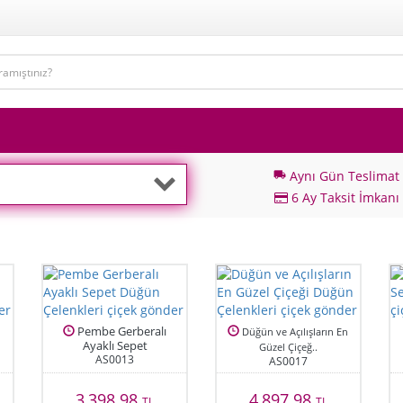
Aynı Gün Teslimat
local_shipping
6 Ay Taksit İmkanı
Pembe Gerberalı
Düğün ve Açılışların En
Ayaklı Sepet
Güzel Çiçeğ..
AS0013
AS0017
3,398.98
4,897.98
TL
TL