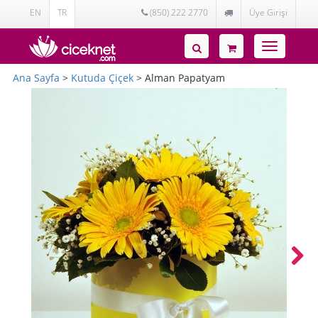
EN
TR
(850) 222 2770
Üye Girişi
Toggle
navigatio
Ana Sayfa
>
Kutuda Çiçek
> Alman Papatyam
Next