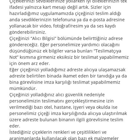
Çiçeklerinizi sevdiklerinize yollarken iyi dileklerinizin tek
ifadesi yalnızca kart mesajı değil artık. Sizler için
hazırladığımız uygulamamızda çiçeğinizi teslim aldığı
anda sevdiklerinizin telefonuna ya da e-posta adresine
yollanacak bir video, fotoğraf/resim ya da ses kaydı
gönderebilirsiniz.
Çiçeğinizi “Alıcı Bilgisi” bölümünde belirttiğiniz adrese
göndereceğiz. Eğer personelimize yardımcı olacağını
düşündüğünüz ek bilgiler varsa bunları “Teslimatçıya
Not” kısmına girmeniz eksiksiz bir teslimat yapabilmemiz
için önem arz eder.
Eğer çiçeğinizi yolladığımız adreste alıcıya ulaşamazsak
adreste belirtilen binada ikamet eden bir tanıdığa ya da
bina görevlisine imza karşılığı teslimat yapabilmemiz
mümkündür.
Çiçeğinizi yolladığınız alıcı güvenlik nedeniyle
personelimizin teslimatını gerçekleştirmesine izin
verilmediği bazı otel, hastane, işyeri veya okulda ise
personelimiz çiçeği imza karşılığında alıcıya ulaştırılmak
üzere adreste bulunan binanın ilgili görevlisine teslim
eder.
İstediğiniz çiçeklerin renkleri ve çeşitlilikleri ve
aranjmanlarda kullanılacak olan bazı ek malzemeler