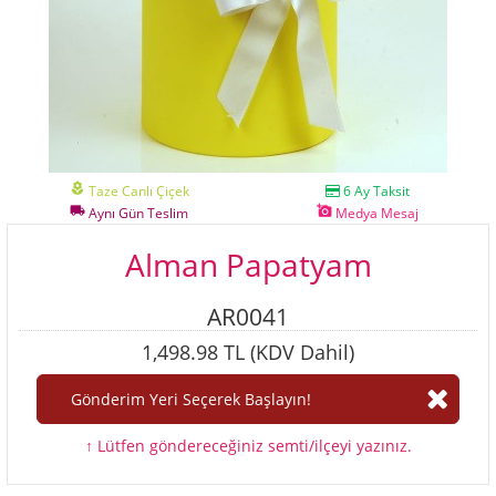
local_florist
Taze Canlı Çiçek
6 Ay Taksit
local_shipping
add_a_photo
Aynı Gün Teslim
Medya Mesaj
Alman Papatyam
AR0041
1,498.98 TL (KDV Dahil)
↑ Lütfen göndereceğiniz semti/ilçeyi yazınız.