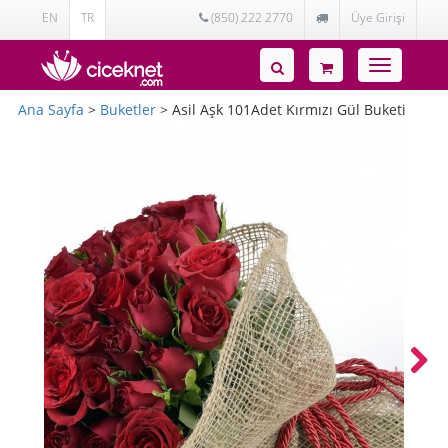
EN
TR
(850) 222 2770
Üye Girişi
Toggle
navigatio
Ana Sayfa
>
Buketler
> Asil Aşk 101Adet Kırmızı Gül Buketi
Next