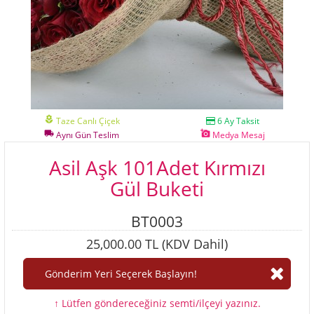
local_florist
Taze Canlı Çiçek
6 Ay Taksit
local_shipping
add_a_photo
Aynı Gün Teslim
Medya Mesaj
Asil Aşk 101Adet Kırmızı
Gül Buketi
BT0003
25,000.00 TL (KDV Dahil)
↑ Lütfen göndereceğiniz semti/ilçeyi yazınız.