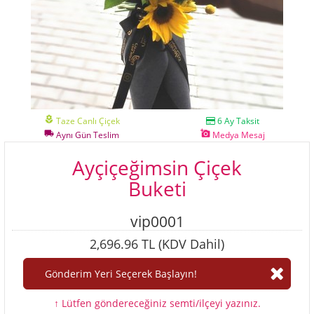
local_florist
Taze Canlı Çiçek
6 Ay Taksit
local_shipping
add_a_photo
Aynı Gün Teslim
Medya Mesaj
Ayçiçeğimsin Çiçek
Buketi
vip0001
2,696.96 TL (KDV Dahil)
↑ Lütfen göndereceğiniz semti/ilçeyi yazınız.