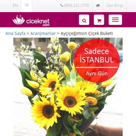
EN
TR
(850) 222 2770
Üye Girişi
Toggle
navigatio
Ana Sayfa
>
Aranjmanlar
> Ayçiçeğimsin Çiçek Buketi