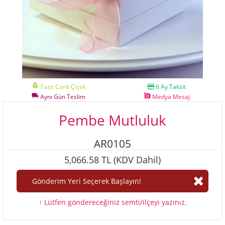
local_florist
Taze Canlı Çiçek
6 Ay Taksit
local_shipping
add_a_photo
Aynı Gün Teslim
Medya Mesaj
Pembe Mutluluk
AR0105
5,066.58 TL (KDV Dahil)
↑ Lütfen göndereceğiniz semti/ilçeyi yazınız.