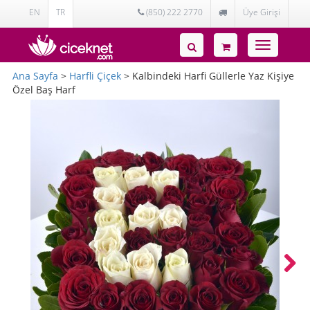
EN
TR
(850) 222 2770
Üye Girişi
Toggle
navigatio
Ana Sayfa
>
Harfli Çiçek
> Kalbindeki Harfi Güllerle Yaz Kişiye
Özel Baş Harf
Next