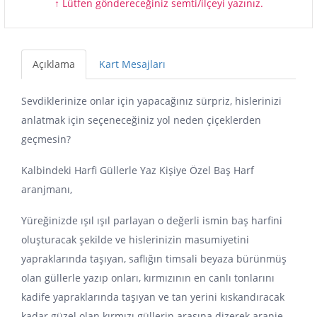
↑ Lütfen göndereceğiniz semti/ilçeyi yazınız.
Açıklama
Kart Mesajları
Sevdiklerinize onlar için yapacağınız sürpriz, hislerinizi
anlatmak için seçeneceğiniz yol neden çiçeklerden
geçmesin?
Kalbindeki Harfi Güllerle Yaz Kişiye Özel Baş Harf
aranjmanı,
Yüreğinizde ışıl ışıl parlayan o değerli ismin baş harfini
oluşturacak şekilde ve hislerinizin masumiyetini
yapraklarında taşıyan, saflığın timsali beyaza bürünmüş
olan güllerle yazıp onları, kırmızının en canlı tonlarını
kadife yapraklarında taşıyan ve tan yerini kıskandıracak
kadar güzel olan kırmızı güllerin arasına dizerek aranje