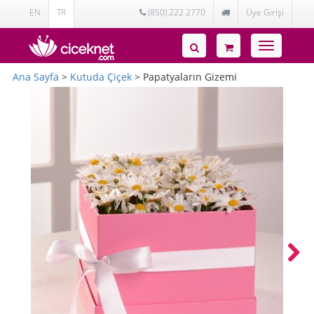
EN
TR
(850) 222 2770
Üye Girişi
Toggle
navigatio
Ana Sayfa
>
Kutuda Çiçek
> Papatyaların Gizemi
Next