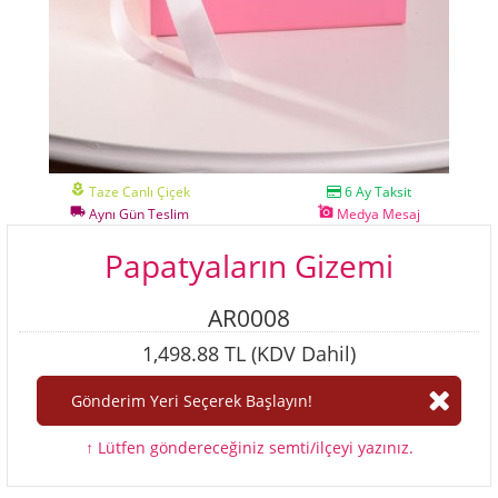
local_florist
Taze Canlı Çiçek
6 Ay Taksit
local_shipping
add_a_photo
Aynı Gün Teslim
Medya Mesaj
Papatyaların Gizemi
AR0008
1,498.88 TL (KDV Dahil)
↑ Lütfen göndereceğiniz semti/ilçeyi yazınız.