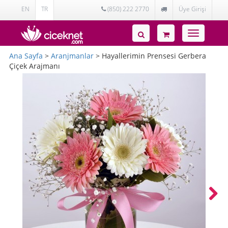
EN
TR
(850) 222 2770
Üye Girişi
Toggle
navigatio
Ana Sayfa
>
Aranjmanlar
> Hayallerimin Prensesi Gerbera
Çiçek Arajmanı
Next