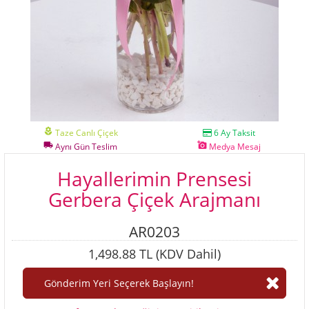
local_florist
Taze Canlı Çiçek
6 Ay Taksit
local_shipping
add_a_photo
Aynı Gün Teslim
Medya Mesaj
Hayallerimin Prensesi
Gerbera Çiçek Arajmanı
AR0203
1,498.88 TL (KDV Dahil)