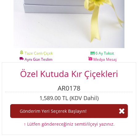
local_florist
Taze Canlı Çiçek
6 Ay Taksit
local_shipping
add_a_photo
Aynı Gün Teslim
Medya Mesaj
Özel Kutuda Kır Çiçekleri
AR0178
1,589.00 TL (KDV Dahil)
↑ Lütfen göndereceğiniz semti/ilçeyi yazınız.