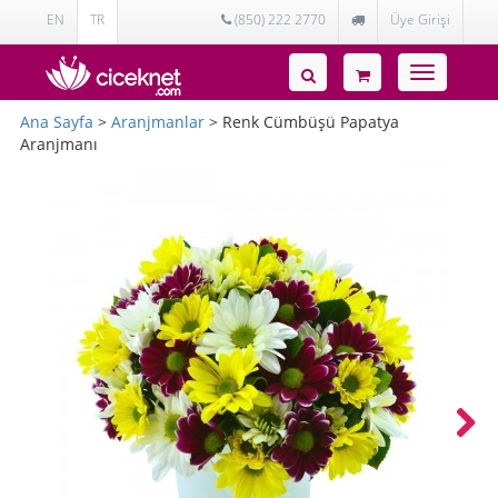
EN
TR
(850) 222 2770
Üye Girişi
Toggle
navigatio
Ana Sayfa
>
Aranjmanlar
> Renk Cümbüşü Papatya
Aranjmanı
Next