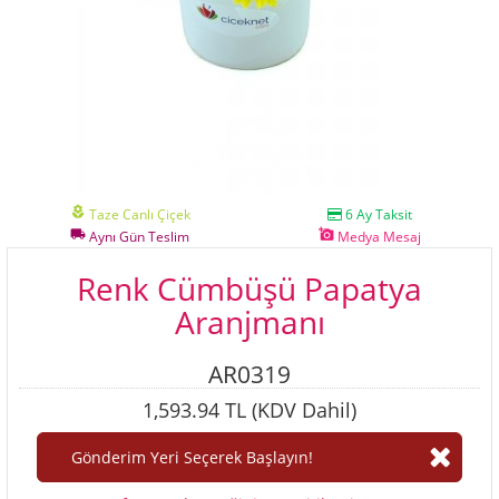
local_florist
Taze Canlı Çiçek
6 Ay Taksit
local_shipping
add_a_photo
Aynı Gün Teslim
Medya Mesaj
Renk Cümbüşü Papatya
Aranjmanı
AR0319
1,593.94 TL (KDV Dahil)