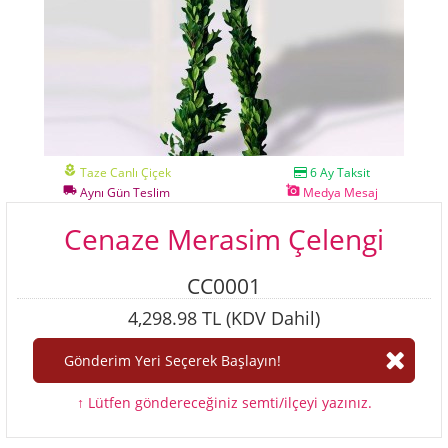
local_florist
Taze Canlı Çiçek
6 Ay Taksit
local_shipping
add_a_photo
Aynı Gün Teslim
Medya Mesaj
Cenaze Merasim Çelengi
CC0001
4,298.98 TL (KDV Dahil)
↑ Lütfen göndereceğiniz semti/ilçeyi yazınız.