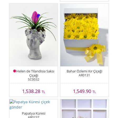
Helen de Tilandisia Saksı
Bahar Özlemi Kır Çiçeği
Çiçeği
AR0131
SC0032
1,538.28
1,549.90
TL
TL
Papatya Küresi
AR0237