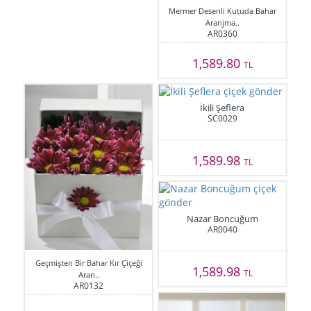
Mermer Desenli Kutuda Bahar
Aranjma..
AR0360
1,589.80
TL
İkili Şeflera
SC0029
1,589.98
TL
Nazar Boncuğum
AR0040
Geçmişten Bir Bahar Kır Çiçeği
1,589.98
TL
Aran..
AR0132