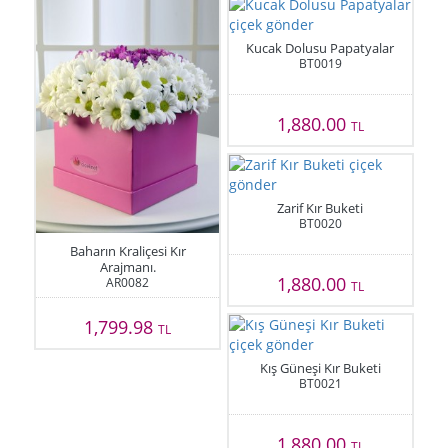
Kucak Dolusu Papatyalar
BT0019
1,880.00
TL
Zarif Kır Buketi
BT0020
Baharın Kraliçesi Kır
Arajmanı.
1,880.00
AR0082
TL
1,799.98
TL
Kış Güneşi Kır Buketi
BT0021
1,880.00
TL