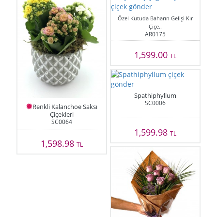
Özel Kutuda Baharın Gelişi Kır
Çiçe..
AR0175
1,599.00
TL
Spathiphyllum
SC0006
Renkli Kalanchoe Saksı
Çiçekleri
SC0064
1,599.98
TL
1,598.98
TL