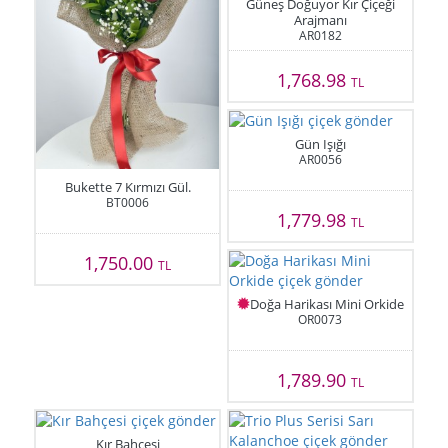
Güneş Doğuyor Kır Çiçeği
Arajmanı
AR0182
1,768.98
TL
Gün Işığı
AR0056
Bukette 7 Kırmızı Gül.
BT0006
1,779.98
TL
1,750.00
TL
Doğa Harikası Mini Orkide
OR0073
1,789.90
TL
Kır Bahçesi