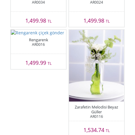
AR0034
AR0024
1,499.98
1,499.98
TL
TL
Rengarenk
AR0016
1,499.99
TL
Zarafetin Melodisi Beyaz
Güller
AR0116
1,534.74
TL