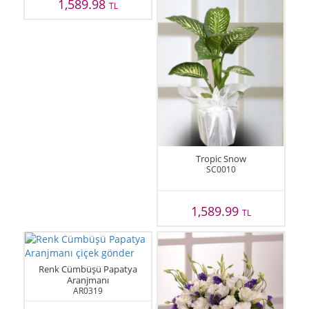
1,589.98
TL
Tropic Snow
SC0010
1,589.99
TL
Renk Cümbüşü Papatya
Aranjmanı
AR0319