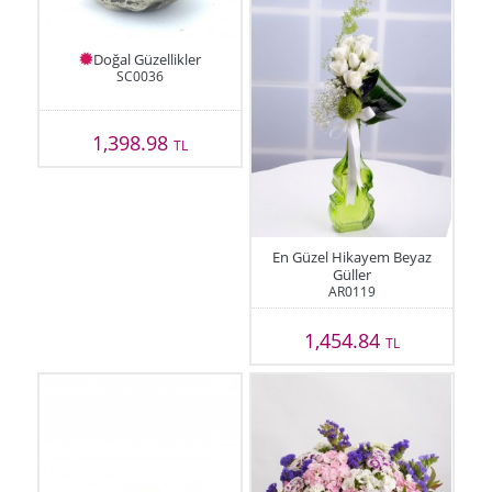
Doğal Güzellikler
SC0036
1,398.98
TL
En Güzel Hikayem Beyaz
Güller
AR0119
1,454.84
TL