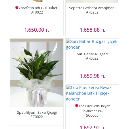
Zarafetin adı Gül Buketi
Sepette Gerbera Aranjmanı
BT0022
AR0252
1,650.00
1,658.88
TL
TL
Sarı Bahar Rüzgarı
AR0022
1,659.98
TL
Trio Plus Serisi Beyaz
Kalanchoe Bi..
Spatifilyum Saksı Çiçeği
SC0065
SC0022
1,692.92
TL