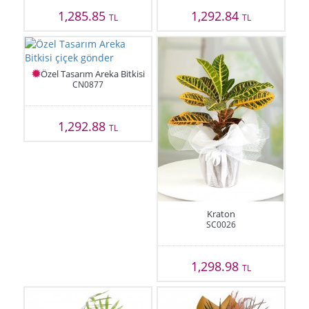
1,285.85
1,292.84
TL
TL
Özel Tasarım Areka Bitkisi
CN0877
1,292.88
TL
Kraton
SC0026
1,298.98
TL