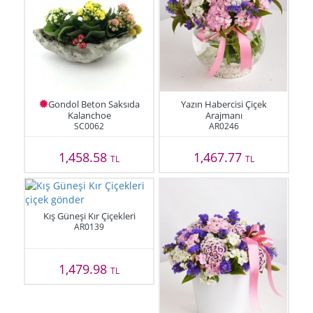
Gondol Beton Saksıda
Yazın Habercisi Çiçek
Kalanchoe
Arajmanı
SC0062
AR0246
1,458.58
1,467.77
TL
TL
Kış Güneşi Kır Çiçekleri
AR0139
1,479.98
TL