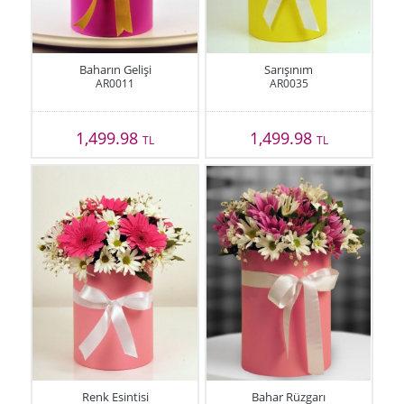
Baharın Gelişi
Sarışınım
AR0011
AR0035
1,499.98
1,499.98
TL
TL
Renk Esintisi
Bahar Rüzgarı