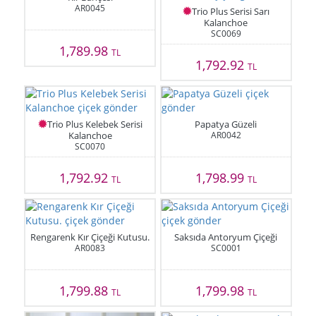
AR0045
Trio Plus Serisi Sarı
Kalanchoe
SC0069
1,789.98
TL
1,792.92
TL
Trio Plus Kelebek Serisi
Papatya Güzeli
Kalanchoe
AR0042
SC0070
1,792.92
1,798.99
TL
TL
Rengarenk Kır Çiçeği Kutusu.
Saksıda Antoryum Çiçeği
AR0083
SC0001
1,799.88
1,799.98
TL
TL