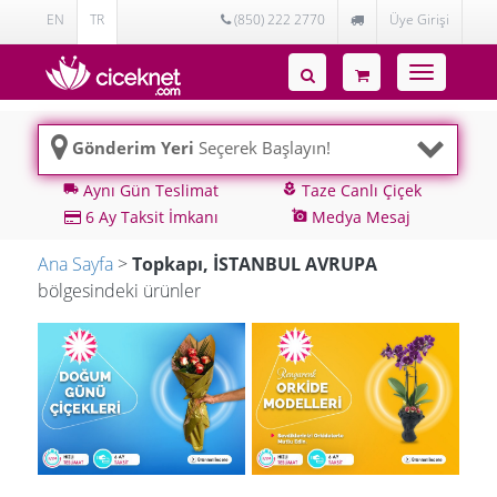
EN
TR
(850) 222 2770
Üye Girişi
Toggle
navigatio
Gönderim Yeri
Seçerek Başlayın!
Aynı Gün Teslimat
Taze Canlı Çiçek
local_shipping
local_florist
6 Ay Taksit İmkanı
Medya Mesaj
add_a_photo
Ana Sayfa
>
Topkapı, İSTANBUL AVRUPA
bölgesindeki ürünler