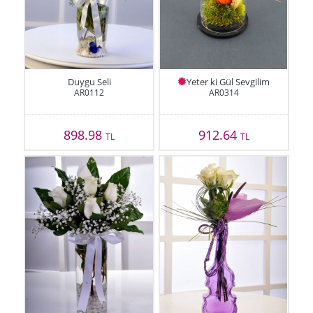
Duygu Seli
Yeter ki Gül Sevgilim
AR0112
AR0314
898.98
912.64
TL
TL