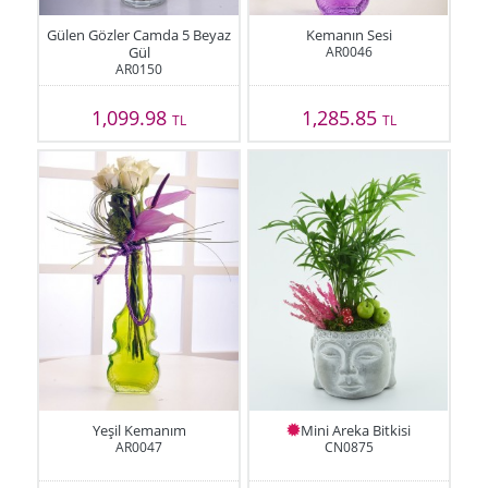
Gülen Gözler Camda 5 Beyaz
Kemanın Sesi
Gül
AR0046
AR0150
1,099.98
1,285.85
TL
TL
Yeşil Kemanım
Mini Areka Bitkisi
AR0047
CN0875