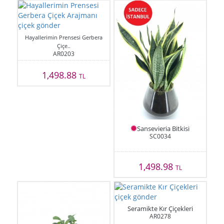
Hayallerimin Prensesi Gerbera
Çiçe..
AR0203
1,498.88
TL
Sansevieria Bitkisi
SC0034
1,498.98
TL
Seramikte Kır Çiçekleri
AR0278