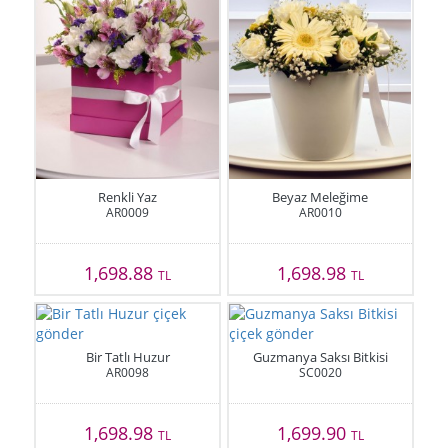
Renkli Yaz
Beyaz Meleğime
AR0009
AR0010
1,698.88
1,698.98
TL
TL
Bir Tatlı Huzur
Guzmanya Saksı Bitkisi
AR0098
SC0020
1,698.98
1,699.90
TL
TL