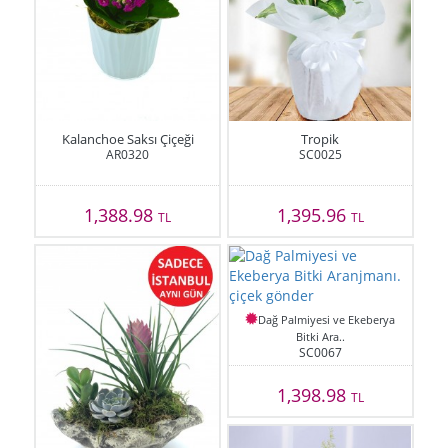
Kalanchoe Saksı Çiçeği
Tropik
AR0320
SC0025
1,388.98
1,395.96
TL
TL
Dağ Palmiyesi ve Ekeberya
Bitki Ara..
SC0067
1,398.98
TL