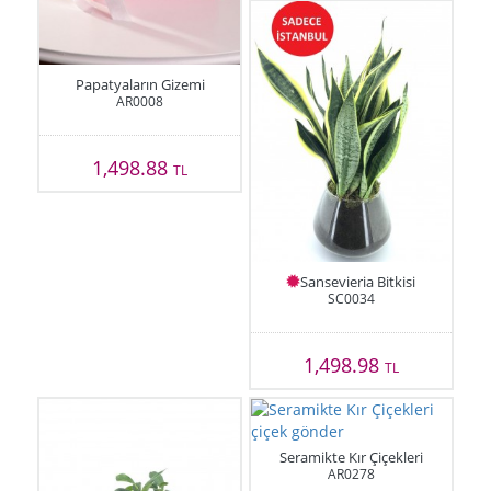
Papatyaların Gizemi
AR0008
1,498.88
TL
Sansevieria Bitkisi
SC0034
1,498.98
TL
Seramikte Kır Çiçekleri
AR0278