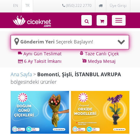
EN
TR
(850) 222 2770
Üye Girişi
Toggle
navigatio
Gönderim Yeri
Seçerek Başlayın!
Aynı Gün Teslimat
Taze Canlı Çiçek
local_shipping
local_florist
6 Ay Taksit İmkanı
Medya Mesaj
add_a_photo
Ana Sayfa
>
Bomonti, Şişli, İSTANBUL AVRUPA
bölgesindeki ürünler