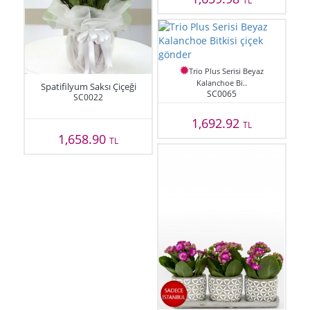
Trio Plus Serisi Beyaz
Kalanchoe Bi..
Spatifilyum Saksı Çiçeği
SC0065
SC0022
1,692.92
TL
1,658.90
TL