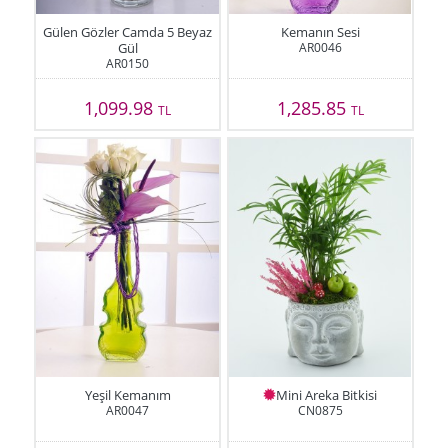
Gülen Gözler Camda 5 Beyaz
Kemanın Sesi
Gül
AR0046
AR0150
1,099.98
1,285.85
TL
TL
Yeşil Kemanım
Mini Areka Bitkisi
AR0047
CN0875