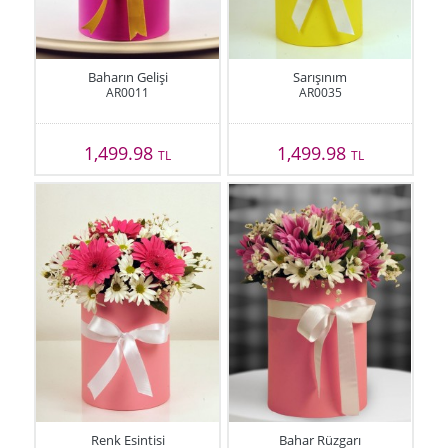
Baharın Gelişi
Sarışınım
AR0011
AR0035
1,499.98
1,499.98
TL
TL
Renk Esintisi
Bahar Rüzgarı