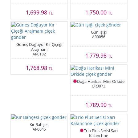
1,699.98
1,750.00
TL
TL
Gün Işığı
AR0056
Güneş Doğuyor Kır Çiçeği
Arajmanı
AR0182
1,779.98
TL
1,768.98
TL
Doğa Harikası Mini Orkide
OR0073
1,789.90
TL
Kır Bahçesi
AR0045
Trio Plus Serisi Sarı
Kalanchoe