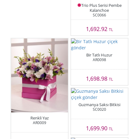
Trio Plus Serisi Pembe
Kalanchoe
SC0066
1,692.92
TL
Bir Tatlı Huzur
AR0098
1,698.98
TL
Guzmanya Saksı Bitkisi
SC0020
Renkli Yaz
AR0009
1,699.90
TL