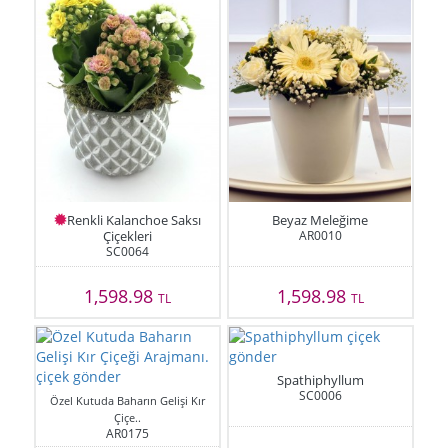
Renkli Kalanchoe Saksı
Beyaz Meleğime
Çiçekleri
AR0010
SC0064
1,598.98
1,598.98
TL
TL
Spathiphyllum
SC0006
Özel Kutuda Baharın Gelişi Kır
Çiçe..
AR0175