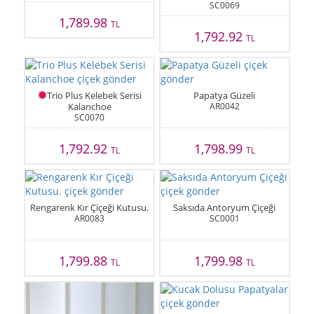
SC0069
1,789.98
TL
1,792.92
TL
Trio Plus Kelebek Serisi
Papatya Güzeli
Kalanchoe
AR0042
SC0070
1,792.92
1,798.99
TL
TL
Rengarenk Kır Çiçeği Kutusu.
Saksıda Antoryum Çiçeği
AR0083
SC0001
1,799.88
1,799.98
TL
TL