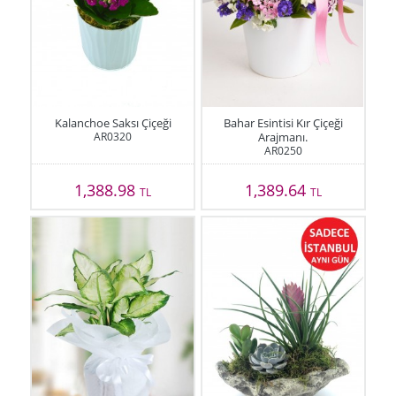
Kalanchoe Saksı Çiçeği
Bahar Esintisi Kır Çiçeği
AR0320
Arajmanı.
AR0250
1,388.98
1,389.64
TL
TL