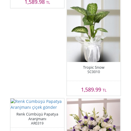
1,589.98
TL
Tropic Snow
SC0010
1,589.99
TL
Renk Cümbüşü Papatya
Aranjmanı
AR0319