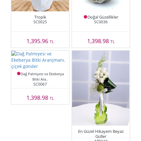
Tropik
Doğal Güzellikler
SC0025
SC0036
1,395.96
1,398.98
TL
TL
Dağ Palmiyesi ve Ekeberya
Bitki Ara..
SC0067
1,398.98
TL
En Güzel Hikayem Beyaz
Güller