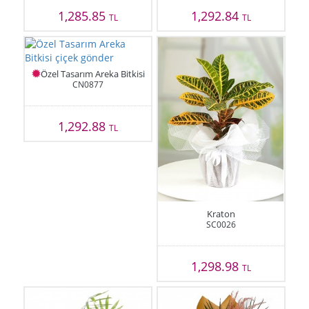
1,285.85
1,292.84
TL
TL
Özel Tasarım Areka Bitkisi
CN0877
1,292.88
TL
Kraton
SC0026
1,298.98
TL