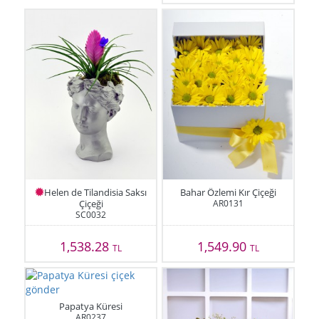
Helen de Tilandisia Saksı
Bahar Özlemi Kır Çiçeği
Çiçeği
AR0131
SC0032
1,538.28
1,549.90
TL
TL
Papatya Küresi
AR0237