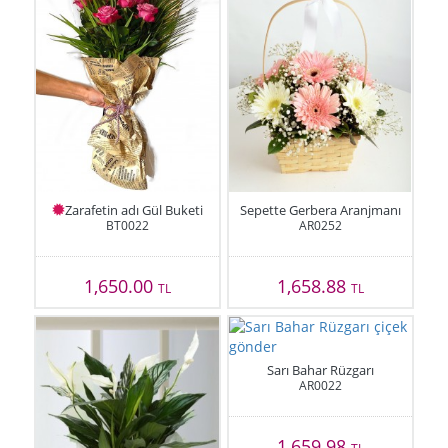
Zarafetin adı Gül Buketi
Sepette Gerbera Aranjmanı
BT0022
AR0252
1,650.00
1,658.88
TL
TL
Sarı Bahar Rüzgarı
AR0022
1,659.98
TL