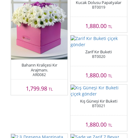
Kucak Dolusu Papatyalar
BT0019
1,880.00
TL
Zarif Kır Buketi
BT0020
Baharın Kraliçesi Kır
Arajmanı.
1,880.00
AR0082
TL
1,799.98
TL
Kış Güneşi Kır Buketi
BT0021
1,880.00
TL