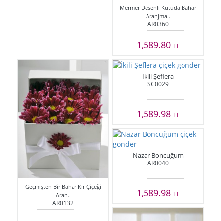
Mermer Desenli Kutuda Bahar
Aranjma..
AR0360
1,589.80
TL
İkili Şeflera
SC0029
1,589.98
TL
Nazar Boncuğum
AR0040
Geçmişten Bir Bahar Kır Çiçeği
1,589.98
TL
Aran..
AR0132