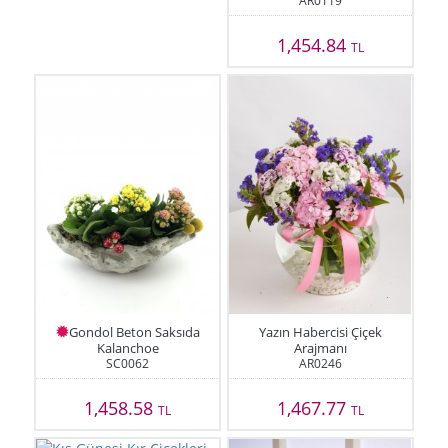
AR0119
1,454.84
TL
Gondol Beton Saksıda
Yazın Habercisi Çiçek
Kalanchoe
Arajmanı
SC0062
AR0246
1,458.58
1,467.77
TL
TL