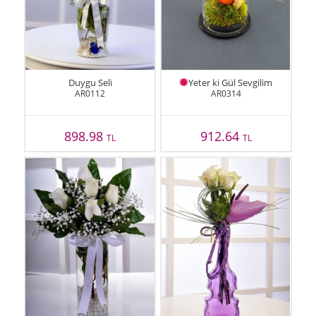
Duygu Seli
Yeter ki Gül Sevgilim
AR0112
AR0314
898.98
912.64
TL
TL