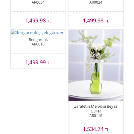
AR0034
AR0024
1,499.98
1,499.98
TL
TL
Rengarenk
AR0016
1,499.99
TL
Zarafetin Melodisi Beyaz
Güller
AR0116
1,534.74
TL