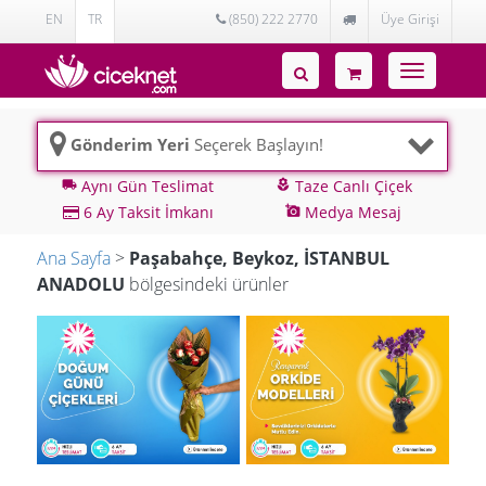
EN
TR
(850) 222 2770
Üye Girişi
Toggle
navigatio
Gönderim Yeri
Seçerek Başlayın!
Aynı Gün Teslimat
Taze Canlı Çiçek
local_shipping
local_florist
6 Ay Taksit İmkanı
Medya Mesaj
add_a_photo
Ana Sayfa
>
Paşabahçe, Beykoz, İSTANBUL
ANADOLU
bölgesindeki ürünler