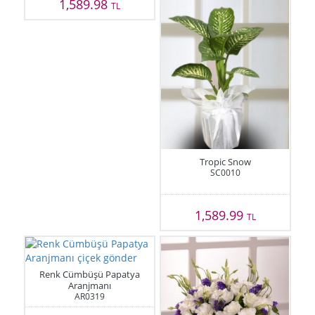
1,589.98
TL
Tropic Snow
SC0010
1,589.99
TL
Renk Cümbüşü Papatya
Aranjmanı
AR0319