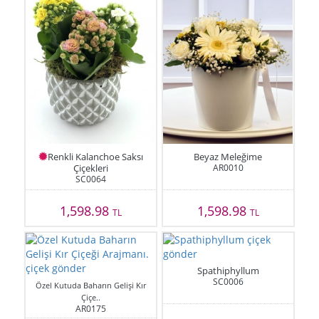
Renkli Kalanchoe Saksı
Beyaz Meleğime
Çiçekleri
AR0010
SC0064
1,598.98
1,598.98
TL
TL
Spathiphyllum
SC0006
Özel Kutuda Baharın Gelişi Kır
Çiçe..
AR0175