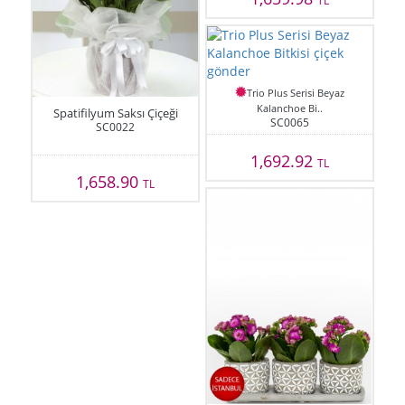
Trio Plus Serisi Beyaz
Kalanchoe Bi..
Spatifilyum Saksı Çiçeği
SC0065
SC0022
1,692.92
TL
1,658.90
TL