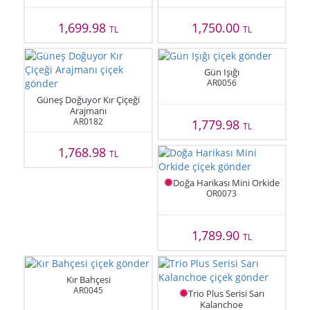
1,699.98
1,750.00
TL
TL
Gün Işığı
AR0056
Güneş Doğuyor Kır Çiçeği
Arajmanı
AR0182
1,779.98
TL
1,768.98
TL
Doğa Harikası Mini Orkide
OR0073
1,789.90
TL
Kır Bahçesi
AR0045
Trio Plus Serisi Sarı
Kalanchoe