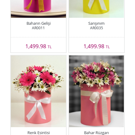
Baharın Gelişi
Sarışınım
AR0011
AR0035
1,499.98
1,499.98
TL
TL
Renk Esintisi
Bahar Rüzgarı