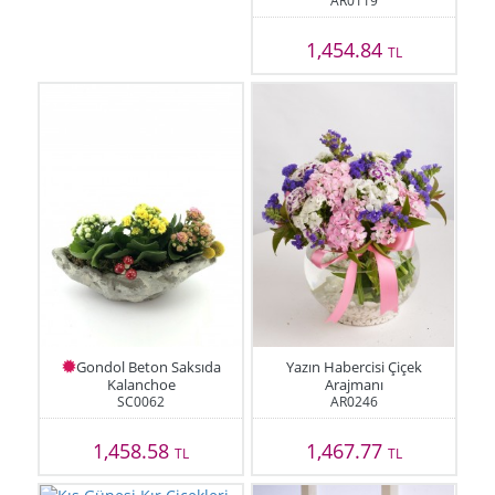
AR0119
1,454.84
TL
Gondol Beton Saksıda
Yazın Habercisi Çiçek
Kalanchoe
Arajmanı
SC0062
AR0246
1,458.58
1,467.77
TL
TL