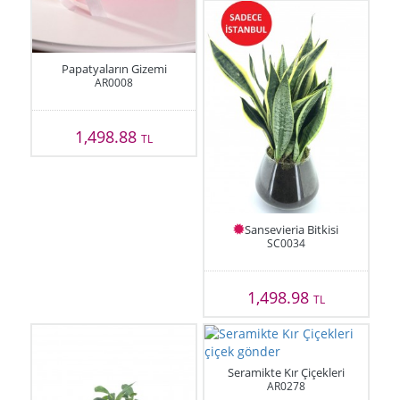
Papatyaların Gizemi
AR0008
1,498.88
TL
Sansevieria Bitkisi
SC0034
1,498.98
TL
Seramikte Kır Çiçekleri
AR0278