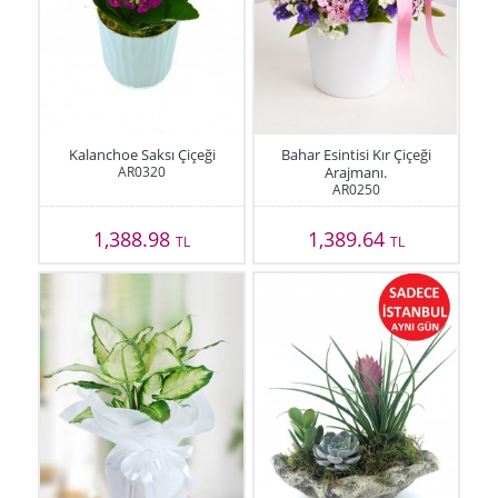
Kalanchoe Saksı Çiçeği
Bahar Esintisi Kır Çiçeği
AR0320
Arajmanı.
AR0250
1,388.98
1,389.64
TL
TL