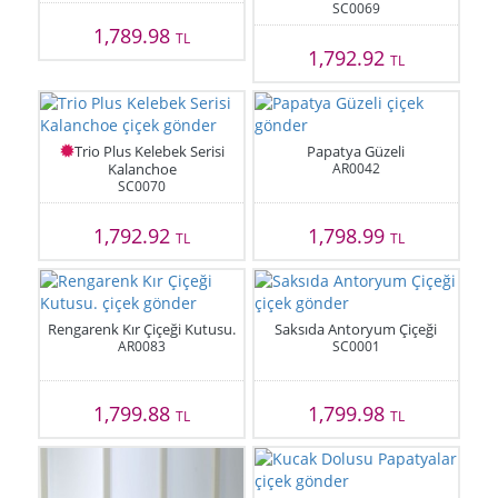
SC0069
1,789.98
TL
1,792.92
TL
Trio Plus Kelebek Serisi
Papatya Güzeli
Kalanchoe
AR0042
SC0070
1,792.92
1,798.99
TL
TL
Rengarenk Kır Çiçeği Kutusu.
Saksıda Antoryum Çiçeği
AR0083
SC0001
1,799.88
1,799.98
TL
TL