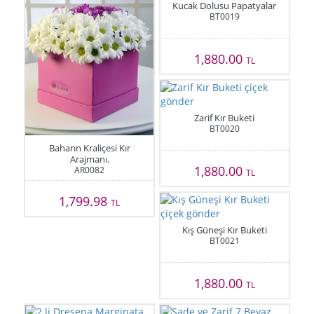
Kucak Dolusu Papatyalar
BT0019
1,880.00
TL
Zarif Kır Buketi
BT0020
Baharın Kraliçesi Kır
Arajmanı.
1,880.00
AR0082
TL
1,799.98
TL
Kış Güneşi Kır Buketi
BT0021
1,880.00
TL