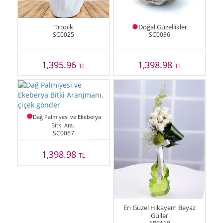
Tropik
Doğal Güzellikler
SC0025
SC0036
1,395.96
1,398.98
TL
TL
Dağ Palmiyesi ve Ekeberya
Bitki Ara..
SC0067
1,398.98
TL
En Güzel Hikayem Beyaz
Güller