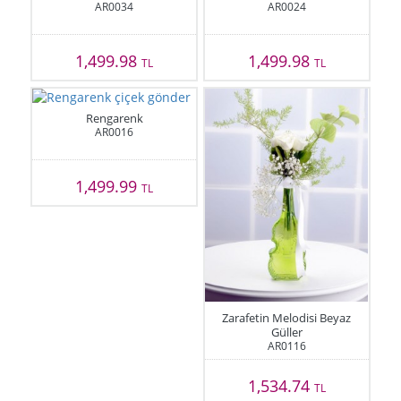
AR0034
AR0024
1,499.98
1,499.98
TL
TL
Rengarenk
AR0016
1,499.99
TL
Zarafetin Melodisi Beyaz
Güller
AR0116
1,534.74
TL