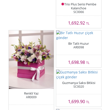
Trio Plus Serisi Pembe
Kalanchoe
SC0066
1,692.92
TL
Bir Tatlı Huzur
AR0098
1,698.98
TL
Guzmanya Saksı Bitkisi
SC0020
Renkli Yaz
AR0009
1,699.90
TL