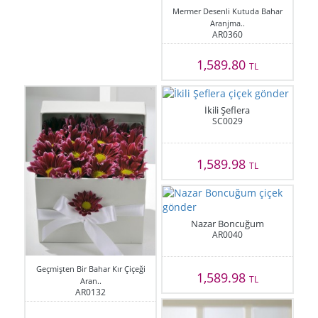
Mermer Desenli Kutuda Bahar
Aranjma..
AR0360
1,589.80
TL
İkili Şeflera
SC0029
1,589.98
TL
Nazar Boncuğum
AR0040
Geçmişten Bir Bahar Kır Çiçeği
1,589.98
TL
Aran..
AR0132