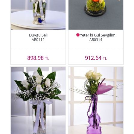
Duygu Seli
Yeter ki Gül Sevgilim
AR0112
AR0314
898.98
912.64
TL
TL