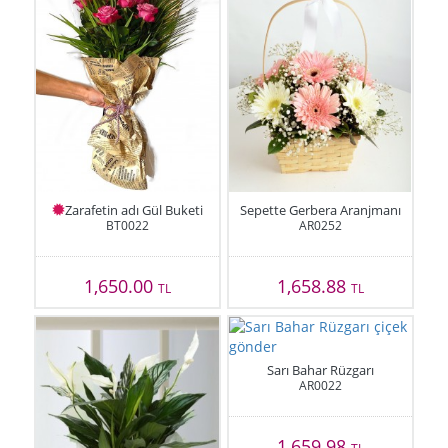
Zarafetin adı Gül Buketi
Sepette Gerbera Aranjmanı
BT0022
AR0252
1,650.00
1,658.88
TL
TL
Sarı Bahar Rüzgarı
AR0022
1,659.98
TL