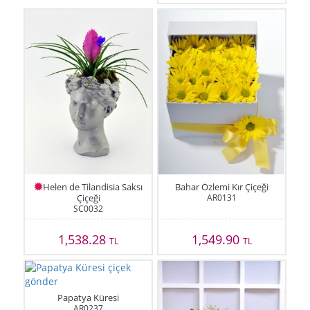
Helen de Tilandisia Saksı
Bahar Özlemi Kır Çiçeği
Çiçeği
AR0131
SC0032
1,538.28
1,549.90
TL
TL
Papatya Küresi
AR0237