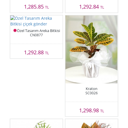
1,285.85
1,292.84
TL
TL
Özel Tasarım Areka Bitkisi
CN0877
1,292.88
TL
Kraton
SC0026
1,298.98
TL