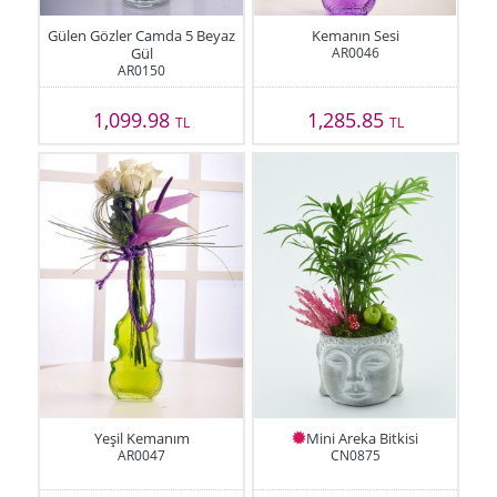
Gülen Gözler Camda 5 Beyaz
Kemanın Sesi
Gül
AR0046
AR0150
1,099.98
1,285.85
TL
TL
Yeşil Kemanım
Mini Areka Bitkisi
AR0047
CN0875