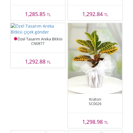
1,285.85
1,292.84
TL
TL
Özel Tasarım Areka Bitkisi
CN0877
1,292.88
TL
Kraton
SC0026
1,298.98
TL