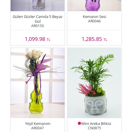
Gülen Gözler Camda 5 Beyaz
Kemanın Sesi
Gül
AR0046
AR0150
1,099.98
1,285.85
TL
TL
Yeşil Kemanım
Mini Areka Bitkisi
AR0047
CN0875