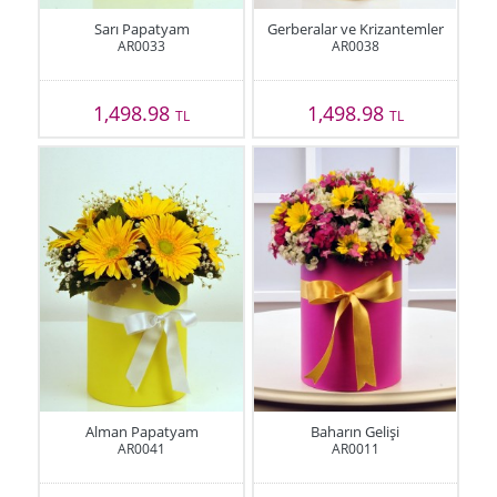
Sarı Papatyam
Gerberalar ve Krizantemler
AR0033
AR0038
1,498.98
1,498.98
TL
TL
Alman Papatyam
Baharın Gelişi
AR0041
AR0011