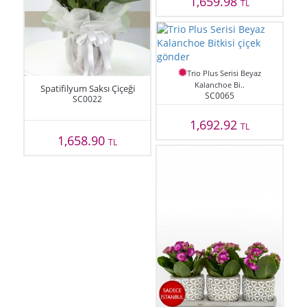
1,659.98
TL
Trio Plus Serisi Beyaz
Kalanchoe Bi..
Spatifilyum Saksı Çiçeği
SC0065
SC0022
1,692.92
TL
1,658.90
TL