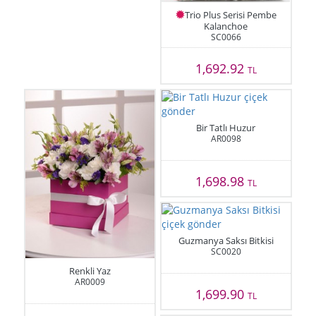
Trio Plus Serisi Pembe
Kalanchoe
SC0066
1,692.92
TL
Bir Tatlı Huzur
AR0098
1,698.98
TL
Guzmanya Saksı Bitkisi
SC0020
Renkli Yaz
AR0009
1,699.90
TL