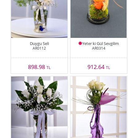
Duygu Seli
Yeter ki Gül Sevgilim
AR0112
AR0314
898.98
912.64
TL
TL