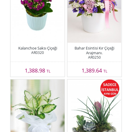
Kalanchoe Saksı Çiçeği
Bahar Esintisi Kır Çiçeği
AR0320
Arajmanı.
AR0250
1,388.98
1,389.64
TL
TL