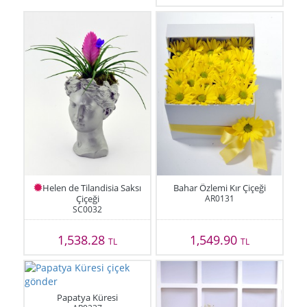
Helen de Tilandisia Saksı
Bahar Özlemi Kır Çiçeği
Çiçeği
AR0131
SC0032
1,538.28
1,549.90
TL
TL
Papatya Küresi