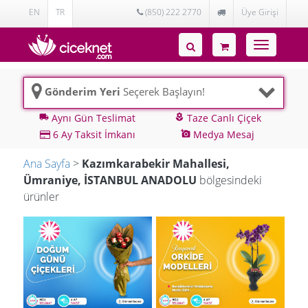
EN
TR
(850) 222 2770
Üye Girişi
Toggle
navigatio
Gönderim Yeri
Seçerek Başlayın!
Aynı Gün Teslimat
Taze Canlı Çiçek
local_shipping
local_florist
6 Ay Taksit İmkanı
Medya Mesaj
add_a_photo
Ana Sayfa
>
Kazımkarabekir Mahallesi,
Ümraniye, İSTANBUL ANADOLU
bölgesindeki
ürünler