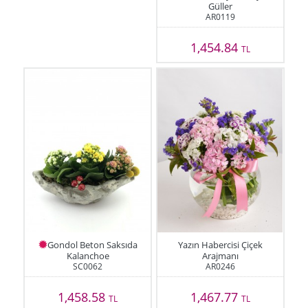
Güller
AR0119
1,454.84
TL
Gondol Beton Saksıda
Yazın Habercisi Çiçek
Kalanchoe
Arajmanı
SC0062
AR0246
1,458.58
1,467.77
TL
TL