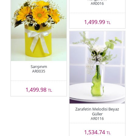
AR0016
1,499.99
TL
Sarışınım
AR0035
1,499.98
TL
Zarafetin Melodisi Beyaz
Güller
AR0116
1,534.74
TL