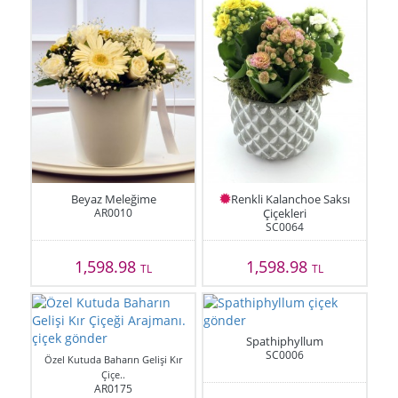
Beyaz Meleğime
Renkli Kalanchoe Saksı
AR0010
Çiçekleri
SC0064
1,598.98
1,598.98
TL
TL
Spathiphyllum
SC0006
Özel Kutuda Baharın Gelişi Kır
Çiçe..
AR0175