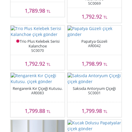
SC0069
1,789.98
TL
1,792.92
TL
Trio Plus Kelebek Serisi
Papatya Güzeli
Kalanchoe
AR0042
SC0070
1,792.92
1,798.99
TL
TL
Rengarenk Kır Çiçeği Kutusu.
Saksıda Antoryum Çiçeği
AR0083
SC0001
1,799.88
1,799.98
TL
TL