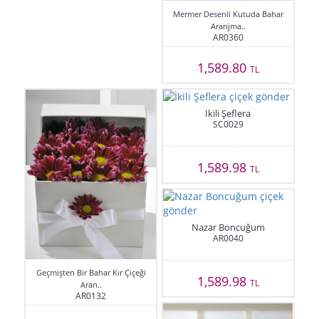
Mermer Desenli Kutuda Bahar
Aranjma..
AR0360
1,589.80
TL
İkili Şeflera
SC0029
1,589.98
TL
Nazar Boncuğum
AR0040
Geçmişten Bir Bahar Kır Çiçeği
1,589.98
TL
Aran..
AR0132