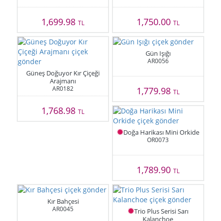
1,699.98
1,750.00
TL
TL
Gün Işığı
AR0056
Güneş Doğuyor Kır Çiçeği
Arajmanı
AR0182
1,779.98
TL
1,768.98
TL
Doğa Harikası Mini Orkide
OR0073
1,789.90
TL
Kır Bahçesi
AR0045
Trio Plus Serisi Sarı
Kalanchoe