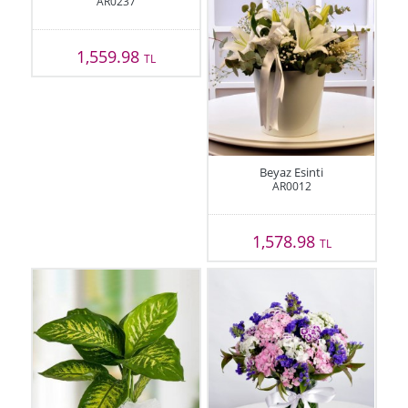
AR0237
1,559.98
TL
Beyaz Esinti
AR0012
1,578.98
TL