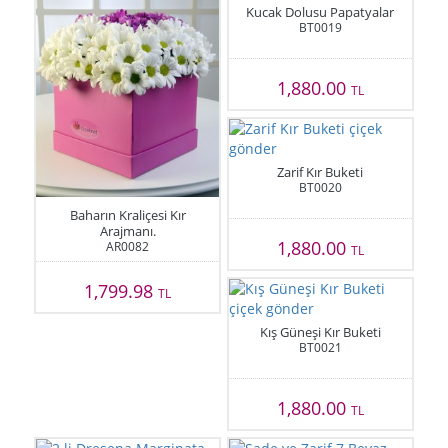
Kucak Dolusu Papatyalar
BT0019
1,880.00
TL
Zarif Kır Buketi
BT0020
Baharın Kraliçesi Kır
Arajmanı.
1,880.00
AR0082
TL
1,799.98
TL
Kış Güneşi Kır Buketi
BT0021
1,880.00
TL