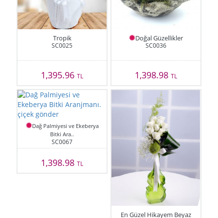
Tropik
Doğal Güzellikler
SC0025
SC0036
1,395.96
1,398.98
TL
TL
Dağ Palmiyesi ve Ekeberya
Bitki Ara..
SC0067
1,398.98
TL
En Güzel Hikayem Beyaz