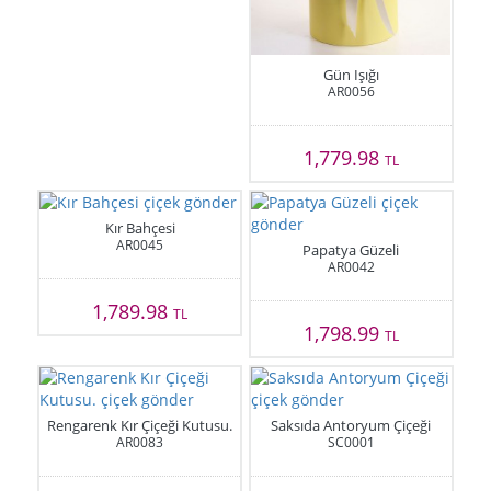
Gün Işığı
AR0056
1,779.98
TL
Kır Bahçesi
AR0045
Papatya Güzeli
AR0042
1,789.98
TL
1,798.99
TL
Rengarenk Kır Çiçeği Kutusu.
Saksıda Antoryum Çiçeği
AR0083
SC0001