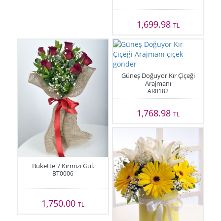
1,699.98
TL
Güneş Doğuyor Kır Çiçeği
Arajmanı
AR0182
1,768.98
TL
Bukette 7 Kırmızı Gül.
BT0006
1,750.00
TL