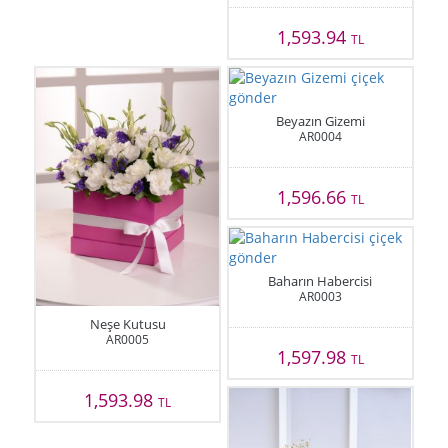
1,593.94
TL
Beyazın Gizemi
AR0004
1,596.66
TL
Baharın Habercisi
AR0003
Neşe Kutusu
AR0005
1,597.98
TL
1,593.98
TL