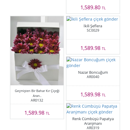
1,589.80
TL
İkili Şeflera
SC0029
1,589.98
TL
Nazar Boncuğum
AR0040
Geçmişten Bir Bahar Kır Çiçeği
1,589.98
TL
Aran..
AR0132
1,589.98
TL
Renk Cümbüşü Papatya
Aranjmanı
AR0319