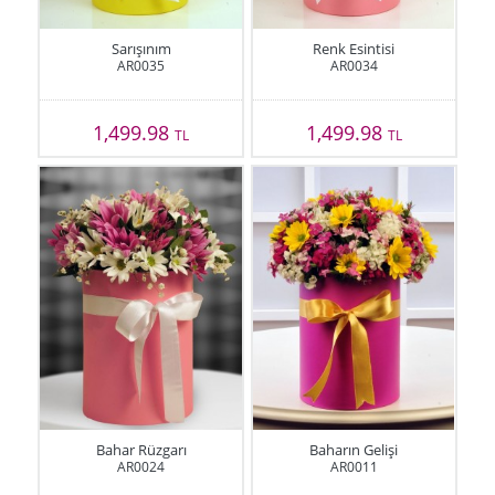
Sarışınım
Renk Esintisi
AR0035
AR0034
1,499.98
1,499.98
TL
TL
Bahar Rüzgarı
Baharın Gelişi
AR0024
AR0011