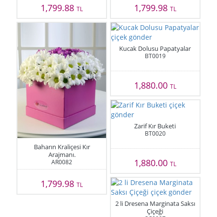
1,799.88
1,799.98
TL
TL
Kucak Dolusu Papatyalar
BT0019
1,880.00
TL
Zarif Kır Buketi
BT0020
Baharın Kraliçesi Kır
Arajmanı.
1,880.00
AR0082
TL
1,799.98
TL
2 li Dresena Marginata Saksı
Çiçeği