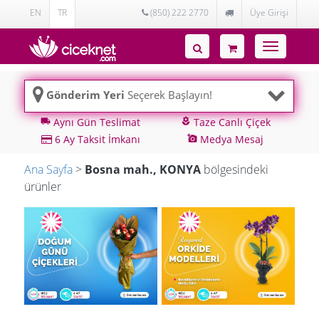
EN
TR
(850) 222 2770
Üye Girişi
Toggle
navigatio
Gönderim Yeri
Seçerek Başlayın!
Aynı Gün Teslimat
Taze Canlı Çiçek
local_shipping
local_florist
6 Ay Taksit İmkanı
Medya Mesaj
add_a_photo
Ana Sayfa
>
Bosna mah., KONYA
bölgesindeki
ürünler