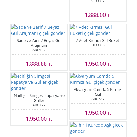
SC0007
1,888.00
TL
Sade ve Zarif 7 Beyaz Gül
7 Adet Kırmızı Gül Buketi
Arajmanı
BT0005
AR0152
1,888.88
1,950.00
TL
TL
Akvaryum Camda 5 Kırmızı
Gül
Naifliğin Simgesi Papatya ve
AR0387
Güller
AR0277
1,950.00
TL
1,950.00
TL