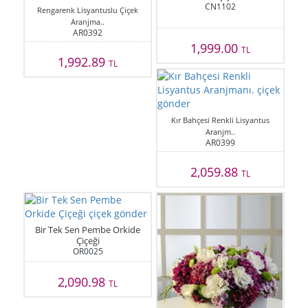
CN1102
Rengarenk Lisyantuslu Çiçek
Aranjma..
AR0392
1,999.00
TL
1,992.89
TL
Kır Bahçesi Renkli Lisyantus
Aranjm..
AR0399
2,059.88
TL
Bir Tek Sen Pembe Orkide
Çiçeği
OR0025
2,090.98
TL