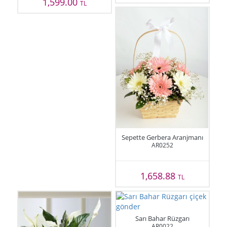
1,599.00
TL
Sepette Gerbera Aranjmanı
AR0252
1,658.88
TL
Sarı Bahar Rüzgarı
AR0022