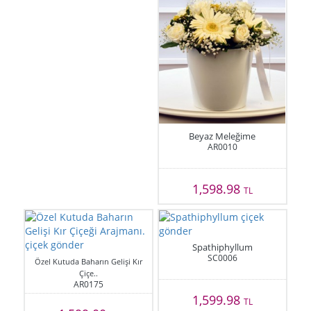
Beyaz Meleğime
AR0010
1,598.98
TL
Spathiphyllum
SC0006
Özel Kutuda Baharın Gelişi Kır
Çiçe..
AR0175
1,599.98
TL