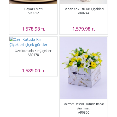
Beyaz Esinti
Bahar Kokusu Kır Çiçekleri
AR0012
AR0244
1,578.98
1,579.98
TL
TL
Özel Kutuda Kır Çiçekleri
AR0178
1,589.00
TL
Mermer Desenli Kutuda Bahar
Aranjma..
AR0360