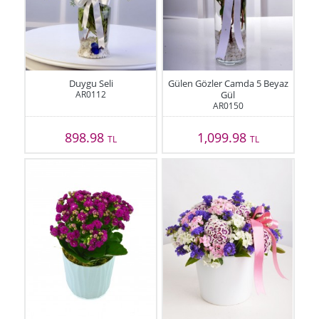
Duygu Seli
Gülen Gözler Camda 5 Beyaz
AR0112
Gül
AR0150
898.98
1,099.98
TL
TL