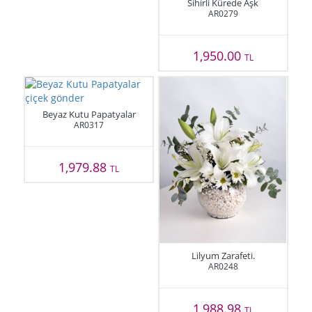
Sihirli Kürede Aşk
AR0279
1,950.00
TL
Beyaz Kutu Papatyalar
AR0317
1,979.88
TL
Lilyum Zarafeti.
AR0248
1,988.98
TL