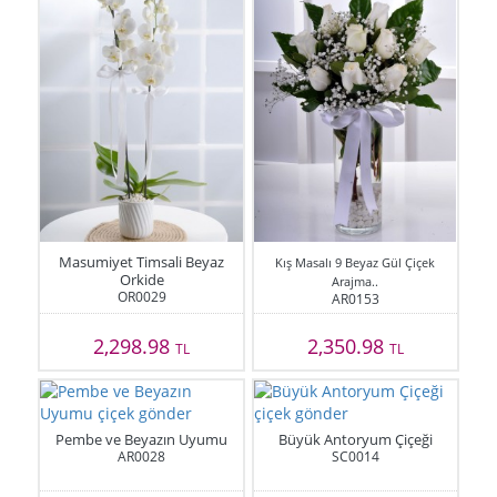
Masumiyet Timsali Beyaz
Kış Masalı 9 Beyaz Gül Çiçek
Orkide
Arajma..
OR0029
AR0153
2,298.98
2,350.98
TL
TL
Pembe ve Beyazın Uyumu
Büyük Antoryum Çiçeği
AR0028
SC0014