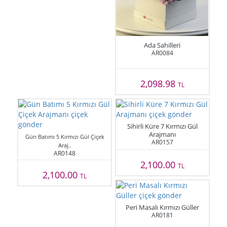
Ada Sahilleri
AR0084
2,098.98
TL
Sihirli Küre 7 Kırmızı Gül
Arajmanı
Gün Batımı 5 Kırmızı Gül Çiçek
AR0157
Araj..
AR0148
2,100.00
TL
2,100.00
TL
Peri Masalı Kırmızı Güller
AR0181