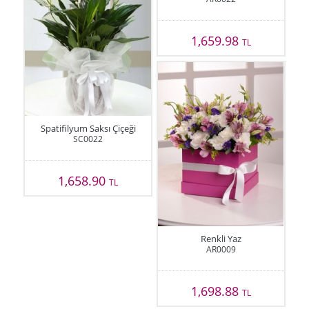
1,659.98
TL
Spatifilyum Saksı Çiçeği
SC0022
1,658.90
TL
Renkli Yaz
AR0009
1,698.88
TL