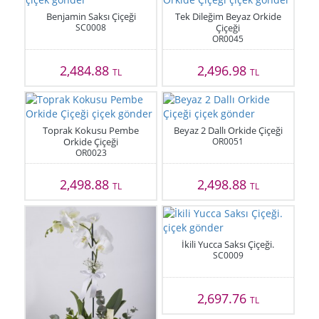
Benjamin Saksı Çiçeği
Tek Dileğim Beyaz Orkide
SC0008
Çiçeği
OR0045
2,484.88
2,496.98
TL
TL
Toprak Kokusu Pembe
Beyaz 2 Dallı Orkide Çiçeği
Orkide Çiçeği
OR0051
OR0023
2,498.88
2,498.88
TL
TL
İkili Yucca Saksı Çiçeği.
SC0009
2,697.76
TL