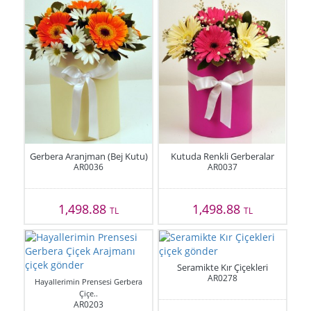
Gerbera Aranjman (Bej Kutu)
Kutuda Renkli Gerberalar
AR0036
AR0037
1,498.88
1,498.88
TL
TL
Seramikte Kır Çiçekleri
AR0278
Hayallerimin Prensesi Gerbera
Çiçe..
AR0203