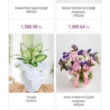
Kalanchoe Saksı Çiçeği
Bahar Esintisi Kır Çiçeği
AR0320
Arajmanı.
AR0250
1,388.98
1,389.64
TL
TL
Tropik
Yazın Habercisi Çiçek
SC0025
Arajmanı
AR0246