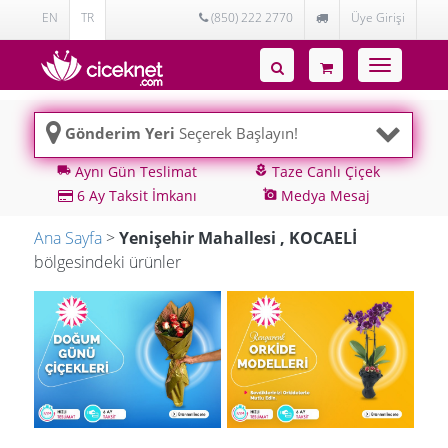
EN
TR
(850) 222 2770
Üye Girişi
Toggle
navigatio
Gönderim Yeri
Seçerek Başlayın!
Aynı Gün Teslimat
Taze Canlı Çiçek
local_shipping
local_florist
6 Ay Taksit İmkanı
Medya Mesaj
add_a_photo
Ana Sayfa
>
Yenişehir Mahallesi , KOCAELİ
bölgesindeki ürünler