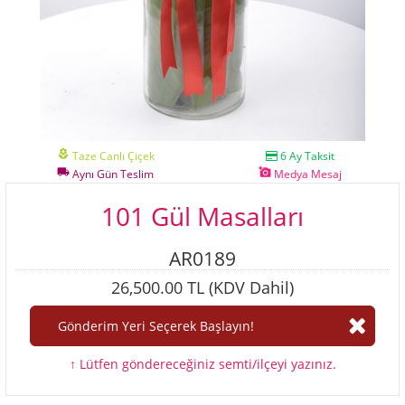
local_florist
Taze Canlı Çiçek
6 Ay Taksit
local_shipping
add_a_photo
Aynı Gün Teslim
Medya Mesaj
101 Gül Masalları
AR0189
26,500.00 TL (KDV Dahil)
↑ Lütfen göndereceğiniz semti/ilçeyi yazınız.