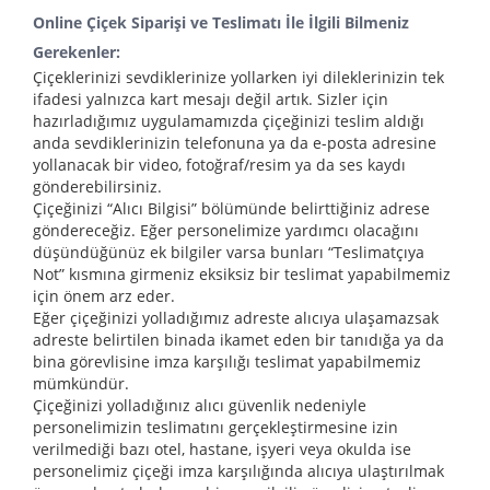
Online Çiçek Siparişi ve Teslimatı İle İlgili Bilmeniz
Gerekenler:
Çiçeklerinizi sevdiklerinize yollarken iyi dileklerinizin tek
ifadesi yalnızca kart mesajı değil artık. Sizler için
hazırladığımız uygulamamızda çiçeğinizi teslim aldığı
anda sevdiklerinizin telefonuna ya da e-posta adresine
yollanacak bir video, fotoğraf/resim ya da ses kaydı
gönderebilirsiniz.
Çiçeğinizi “Alıcı Bilgisi” bölümünde belirttiğiniz adrese
göndereceğiz. Eğer personelimize yardımcı olacağını
düşündüğünüz ek bilgiler varsa bunları “Teslimatçıya
Not” kısmına girmeniz eksiksiz bir teslimat yapabilmemiz
için önem arz eder.
Eğer çiçeğinizi yolladığımız adreste alıcıya ulaşamazsak
adreste belirtilen binada ikamet eden bir tanıdığa ya da
bina görevlisine imza karşılığı teslimat yapabilmemiz
mümkündür.
Çiçeğinizi yolladığınız alıcı güvenlik nedeniyle
personelimizin teslimatını gerçekleştirmesine izin
verilmediği bazı otel, hastane, işyeri veya okulda ise
personelimiz çiçeği imza karşılığında alıcıya ulaştırılmak