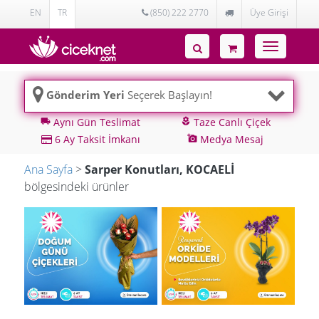
EN
TR
(850) 222 2770
Üye Girişi
Toggle
navigatio
Gönderim Yeri
Seçerek Başlayın!
Aynı Gün Teslimat
Taze Canlı Çiçek
local_shipping
local_florist
6 Ay Taksit İmkanı
Medya Mesaj
add_a_photo
Ana Sayfa
>
Sarper Konutları, KOCAELİ
bölgesindeki ürünler