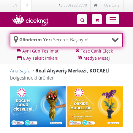
EN
TR
(850) 222 2770
Üye Girişi
Toggle
navigatio
Gönderim Yeri
Seçerek Başlayın!
Aynı Gün Teslimat
Taze Canlı Çiçek
local_shipping
local_florist
6 Ay Taksit İmkanı
Medya Mesaj
add_a_photo
Ana Sayfa
>
Real Alışveriş Merkezi, KOCAELİ
bölgesindeki ürünler