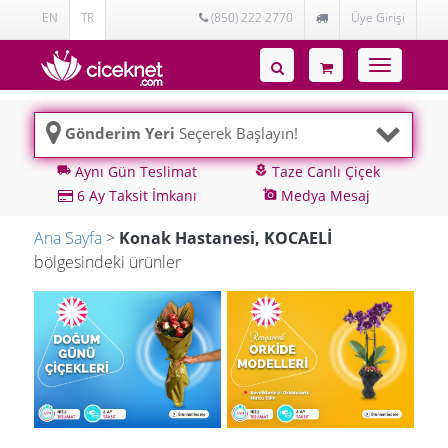
EN
TR
(850) 222 2770
Üye Girişi
Toggle
navigatio
Gönderim Yeri
Seçerek Başlayın!
Aynı Gün Teslimat
Taze Canlı Çiçek
local_shipping
local_florist
6 Ay Taksit İmkanı
Medya Mesaj
add_a_photo
Ana Sayfa
>
Konak Hastanesi, KOCAELİ
bölgesindeki ürünler