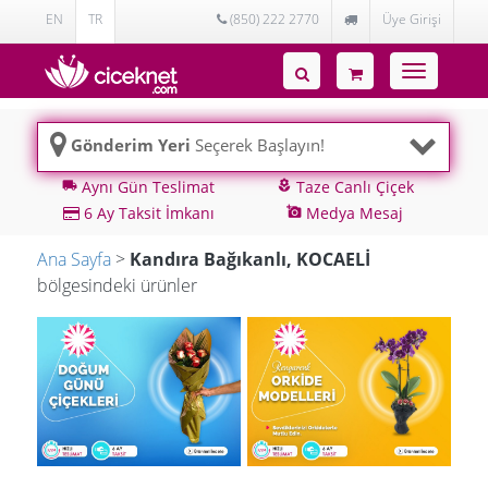
EN
TR
(850) 222 2770
Üye Girişi
Toggle
navigatio
Gönderim Yeri
Seçerek Başlayın!
Aynı Gün Teslimat
Taze Canlı Çiçek
local_shipping
local_florist
6 Ay Taksit İmkanı
Medya Mesaj
add_a_photo
Ana Sayfa
>
Kandıra Bağıkanlı, KOCAELİ
bölgesindeki ürünler