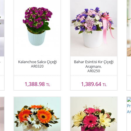
5
Kalanchoe Saksı Çiçeği
Bahar Esintisi Kır Çiçeği
AR0320
Arajmanı.
AR0250
1,388.98
1,389.64
TL
TL