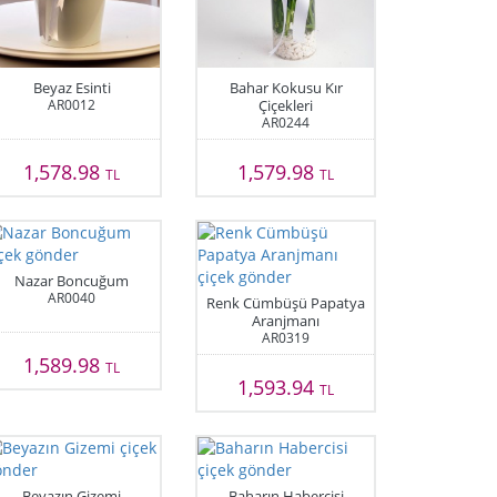
Beyaz Esinti
Bahar Kokusu Kır
AR0012
Çiçekleri
AR0244
1,578.98
1,579.98
TL
TL
Nazar Boncuğum
AR0040
Renk Cümbüşü Papatya
Aranjmanı
AR0319
1,589.98
TL
1,593.94
TL
Beyazın Gizemi
Baharın Habercisi