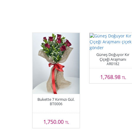
Güneş Doğuyor Kır
Çiçeği Arajmanı
AR0182
1,768.98
TL
Bukette 7 Kırmızı Gül.
BT0006
1,750.00
TL