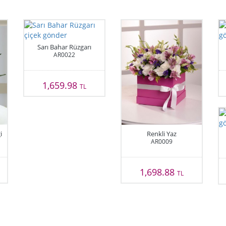
Sarı Bahar Rüzgarı
AR0022
1,659.98
TL
i
Renkli Yaz
AR0009
1,698.88
TL