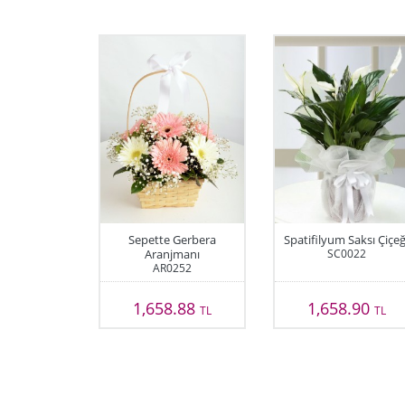
Sepette Gerbera
Spatifilyum Saksı Çiçeğ
Aranjmanı
SC0022
AR0252
1,658.88
1,658.90
TL
TL