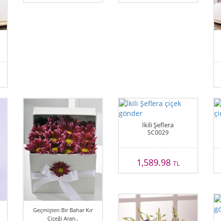
İkili Şeflera
SC0029
1,589.98
TL
Geçmişten Bir Bahar Kır
Çiçeği Aran..