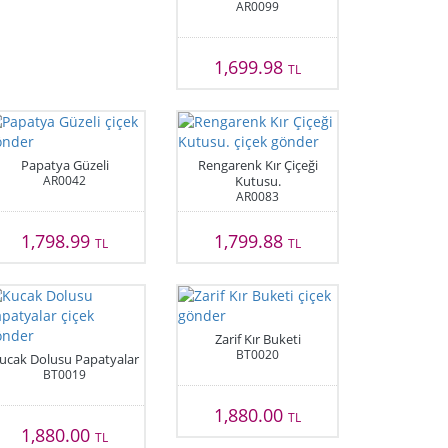
AR0099
1,699.98
TL
Papatya Güzeli
Rengarenk Kır Çiçeği
AR0042
Kutusu.
AR0083
1,798.99
1,799.88
TL
TL
Zarif Kır Buketi
BT0020
ucak Dolusu Papatyalar
BT0019
1,880.00
TL
1,880.00
TL