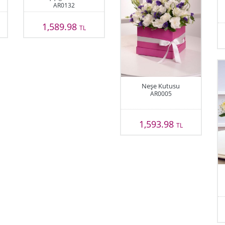
AR0132
1,589.98
TL
Neşe Kutusu
AR0005
1,593.98
TL