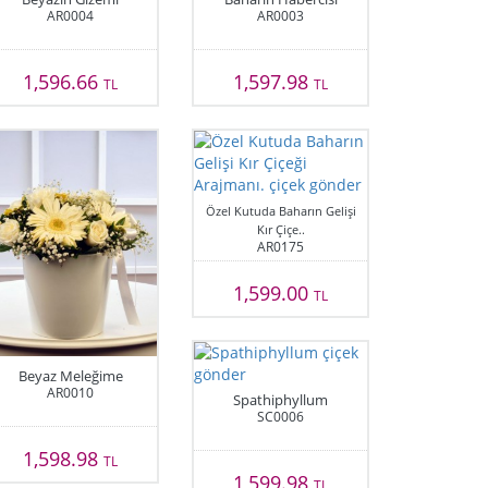
AR0004
AR0003
1,596.66
1,597.98
TL
TL
Özel Kutuda Baharın Gelişi
Kır Çiçe..
AR0175
1,599.00
TL
Beyaz Meleğime
AR0010
Spathiphyllum
SC0006
1,598.98
TL
1,599.98
TL