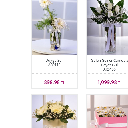
Duygu Seli
Gülen Gözler Camda 
AR0112
Beyaz Gül
AR0150
898.98
1,099.98
TL
TL