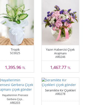
Tropik
Yazın Habercisi Çiçek
SC0025
Arajmanı
AR0246
1,395.96
1,467.77
TL
TL
Seramikte Kır Çiçekleri
AR0278
Hayallerimin Prensesi
Gerbera Çiçe..
AR0203