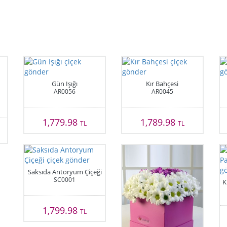
Gün Işığı
Kır Bahçesi
AR0056
AR0045
1,779.98
1,789.98
TL
TL
Saksıda Antoryum Çiçeği
SC0001
K
1,799.98
TL