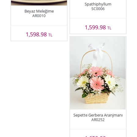
Spathiphyllum
SC0006
Beyaz Meleğime
AR0010
1,599.98
TL
1,598.98
TL
Sepette Gerbera Aranjmanı
AR0252