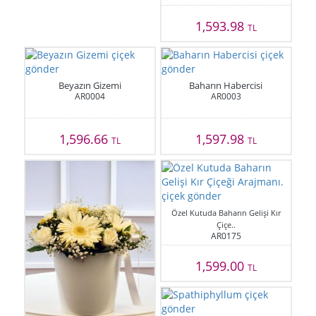
1,593.98
TL
Beyazın Gizemi
Baharın Habercisi
AR0004
AR0003
1,596.66
1,597.98
TL
TL
Özel Kutuda Baharın Gelişi Kır
Çiçe..
AR0175
1,599.00
TL