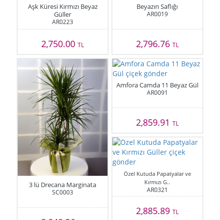
Aşk Küresi Kırmızı Beyaz
Beyazın Saflığı
Güller
AR0019
AR0223
2,750.00
2,796.76
TL
TL
Amfora Camda 11 Beyaz Gül
AR0091
2,859.91
TL
Özel Kutuda Papatyalar ve
Kırmızı G..
3 lü Drecana Marginata
AR0321
SC0003
2,885.89
TL