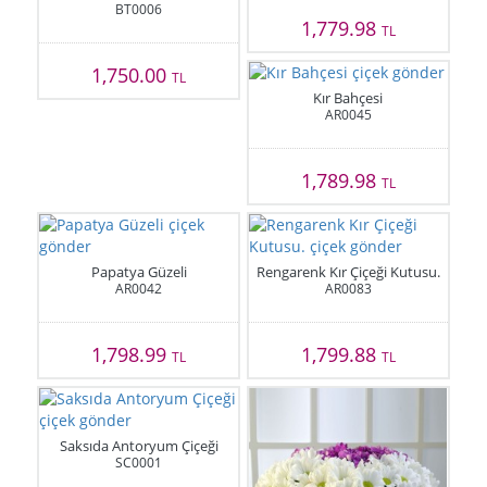
BT0006
1,779.98
TL
1,750.00
TL
Kır Bahçesi
AR0045
1,789.98
TL
Papatya Güzeli
Rengarenk Kır Çiçeği Kutusu.
AR0042
AR0083
1,798.99
1,799.88
TL
TL
Saksıda Antoryum Çiçeği
SC0001