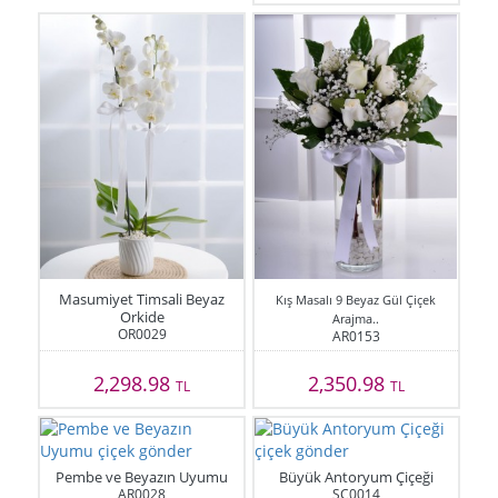
Masumiyet Timsali Beyaz
Kış Masalı 9 Beyaz Gül Çiçek
Orkide
Arajma..
OR0029
AR0153
2,298.98
2,350.98
TL
TL
Pembe ve Beyazın Uyumu
Büyük Antoryum Çiçeği
AR0028
SC0014