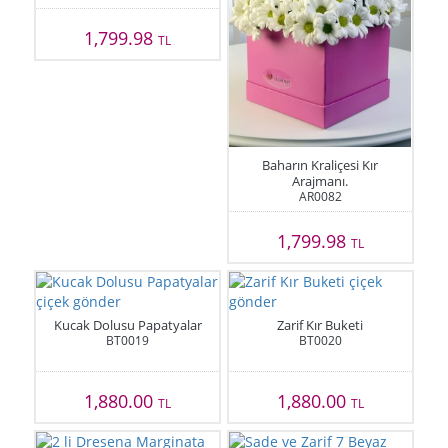
1,799.98
TL
Baharın Kraliçesi Kır
Arajmanı.
AR0082
1,799.98
TL
Kucak Dolusu Papatyalar
Zarif Kır Buketi
BT0019
BT0020
1,880.00
1,880.00
TL
TL