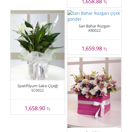
1,658.88
TL
Sarı Bahar Rüzgarı
AR0022
1,659.98
TL
Spatifilyum Saksı Çiçeği
SC0022
1,658.90
TL