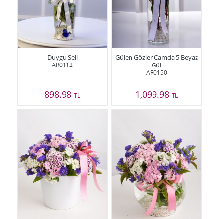
Duygu Seli
Gülen Gözler Camda 5 Beyaz
AR0112
Gül
AR0150
898.98
1,099.98
TL
TL