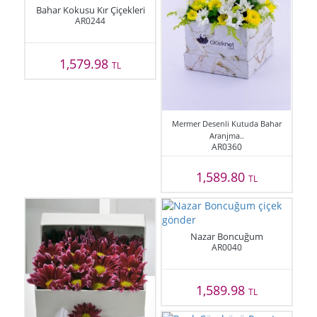
Bahar Kokusu Kır Çiçekleri
AR0244
1,579.98
TL
Mermer Desenli Kutuda Bahar
Aranjma..
AR0360
1,589.80
TL
Nazar Boncuğum
AR0040
1,589.98
TL