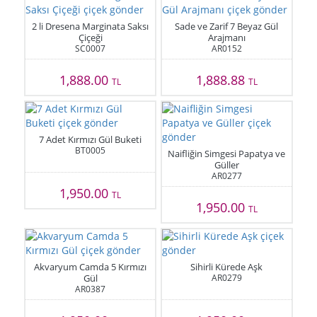
2 li Dresena Marginata Saksı
Sade ve Zarif 7 Beyaz Gül
Çiçeği
Arajmanı
SC0007
AR0152
1,888.00
1,888.88
TL
TL
7 Adet Kırmızı Gül Buketi
BT0005
Naifliğin Simgesi Papatya ve
Güller
AR0277
1,950.00
TL
1,950.00
TL
Akvaryum Camda 5 Kırmızı
Sihirli Kürede Aşk
Gül
AR0279
AR0387