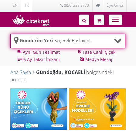
EN
TR
(850) 222 2770
Üye Girişi
Toggle
navigatio
Gönderim Yeri
Seçerek Başlayın!
Aynı Gün Teslimat
Taze Canlı Çiçek
local_shipping
local_florist
6 Ay Taksit İmkanı
Medya Mesaj
add_a_photo
Ana Sayfa
>
Gündoğdu, KOCAELİ
bölgesindeki
ürünler