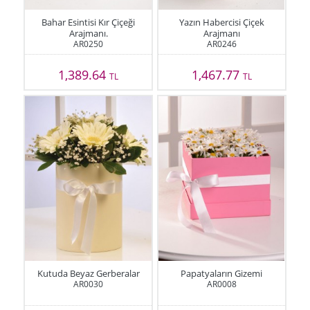
Bahar Esintisi Kır Çiçeği
Yazın Habercisi Çiçek
Arajmanı.
Arajmanı
AR0250
AR0246
1,389.64
1,467.77
TL
TL
Kutuda Beyaz Gerberalar
Papatyaların Gizemi
AR0030
AR0008