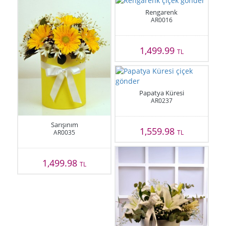
Rengarenk
AR0016
1,499.99
TL
Papatya Küresi
AR0237
Sarışınım
1,559.98
AR0035
TL
1,499.98
TL