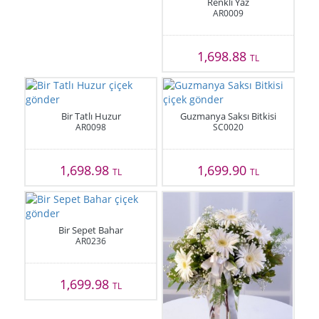
Renkli Yaz
AR0009
1,698.88
TL
Bir Tatlı Huzur
Guzmanya Saksı Bitkisi
AR0098
SC0020
1,698.98
1,699.90
TL
TL
Bir Sepet Bahar
AR0236
1,699.98
TL