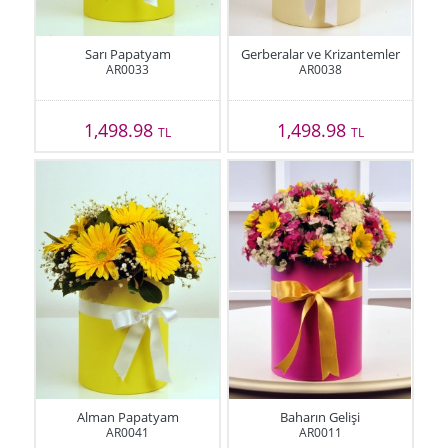
Sarı Papatyam
Gerberalar ve Krizantemler
AR0033
AR0038
1,498.98
1,498.98
TL
TL
Alman Papatyam
Baharın Gelişi
AR0041
AR0011