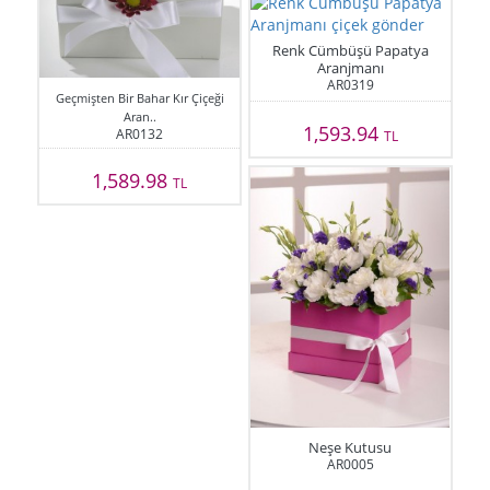
Renk Cümbüşü Papatya
Aranjmanı
AR0319
Geçmişten Bir Bahar Kır Çiçeği
Aran..
1,593.94
AR0132
TL
1,589.98
TL
Neşe Kutusu
AR0005