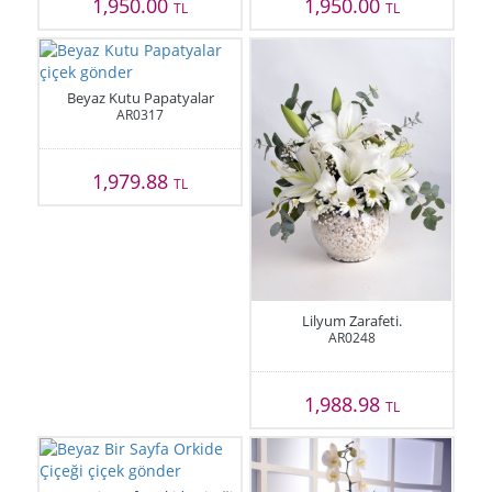
1,950.00
1,950.00
TL
TL
Beyaz Kutu Papatyalar
AR0317
1,979.88
TL
Lilyum Zarafeti.
AR0248
1,988.98
TL