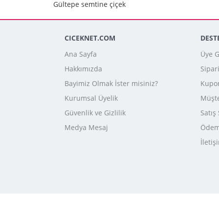
Gültepe semtine çiçek
CICEKNET.COM
DEST
Ana Sayfa
Üye Gi
Hakkımızda
Sipar
Bayimiz Olmak İster misiniz?
Kupo
Kurumsal Üyelik
Müşte
Güvenlik ve Gizlilik
Satış
Medya Mesaj
Ödeme
İletiş