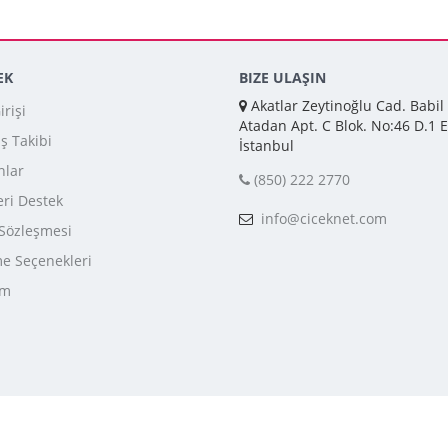
EK
BIZE ULAŞIN
Akatlar Zeytinoğlu Cad. Babil
rişi
Atadan Apt. C Blok. No:46 D.1 E
iş Takibi
İstanbul
nlar
(850) 222 2770
ri Destek
info@ciceknet.com
 Sözleşmesi
 Seçenekleri
im