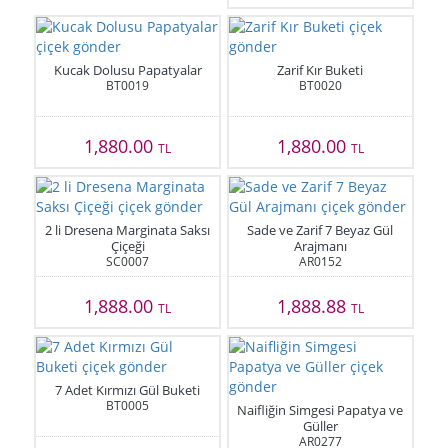
Kucak Dolusu Papatyalar
Zarif Kır Buketi
BT0019
BT0020
1,880.00
1,880.00
TL
TL
2 li Dresena Marginata Saksı
Sade ve Zarif 7 Beyaz Gül
Çiçeği
Arajmanı
SC0007
AR0152
1,888.00
1,888.88
TL
TL
7 Adet Kırmızı Gül Buketi
BT0005
Naifliğin Simgesi Papatya ve
Güller
AR0277