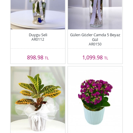
Duygu Seli
Gülen Gözler Camda 5 Beyaz
AR0112
Gül
AR0150
898.98
1,099.98
TL
TL