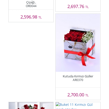
Çiçeği..
2,697.76
OR0044
TL
2,596.98
TL
Kutuda Kırmızı Güller
AR0370
2,700.00
TL