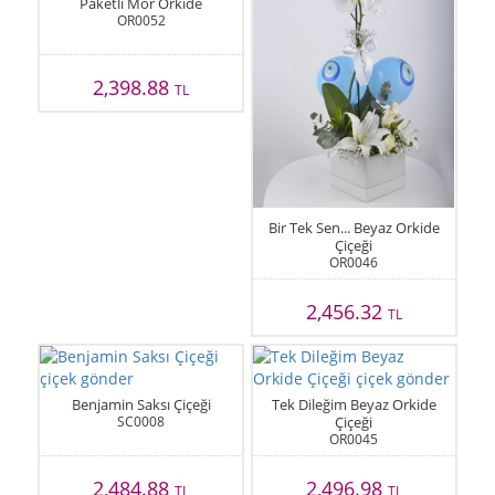
Paketli Mor Orkide
OR0052
2,398.88
TL
Bir Tek Sen... Beyaz Orkide
Çiçeği
OR0046
2,456.32
TL
Benjamin Saksı Çiçeği
Tek Dileğim Beyaz Orkide
SC0008
Çiçeği
OR0045
2,484.88
2,496.98
TL
TL