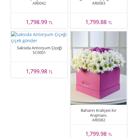
AR0042
AR0083
1,798.99
1,799.88
TL
TL
Saksıda Antoryum Çiçeği
SC0001
1,799.98
TL
Baharın Kraliçesi Kır
Arajmanı.
AR0082
1,799.98
TL