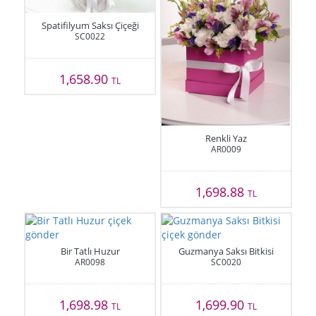
Spatifilyum Saksı Çiçeği
SC0022
1,658.90
TL
Renkli Yaz
AR0009
1,698.88
TL
Bir Tatlı Huzur
Guzmanya Saksı Bitkisi
AR0098
SC0020
1,698.98
1,699.90
TL
TL