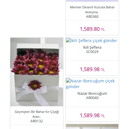
Mermer Desenli Kutuda Bahar
Aranjma..
AR0360
1,589.80
TL
İkili Şeflera
SC0029
1,589.98
TL
Nazar Boncuğum
AR0040
Geçmişten Bir Bahar Kır Çiçeği
1,589.98
TL
Aran..
AR0132