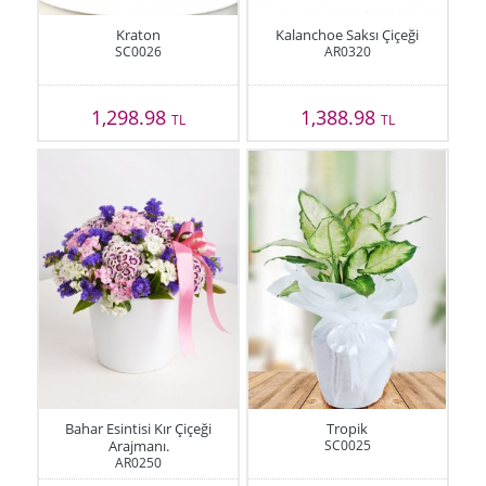
Kraton
Kalanchoe Saksı Çiçeği
SC0026
AR0320
1,298.98
1,388.98
TL
TL
Bahar Esintisi Kır Çiçeği
Tropik
Arajmanı.
SC0025
AR0250