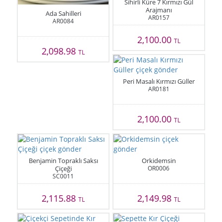
Sihirli Küre 7 Kırmızı Gül
Arajmanı
Ada Sahilleri
AR0157
AR0084
2,100.00
TL
2,098.98
TL
Peri Masalı Kırmızı Güller
AR0181
2,100.00
TL
Benjamin Topraklı Saksı
Orkidemsin
Çiçeği
OR0006
SC0011
2,115.88
2,149.98
TL
TL