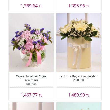
1,389.64
1,395.96
TL
TL
Yazın Habercisi Çiçek
Kutuda Beyaz Gerberalar
Arajmanı
AR0030
AR0246
1,467.77
1,489.99
TL
TL