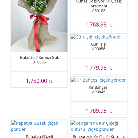
Güneş Doğuyor Kır Çiçeği
Arajmanı
AR0182
1,768.98
TL
Gün Işığı
AR0056
Bukette 7 Kırmızı Gül.
BT0006
1,779.98
TL
1,750.00
TL
Kır Bahçesi
AR0045
1,789.98
TL
Papatya Güzeli
Rengarenk Kır Çiçeği Kutusu.