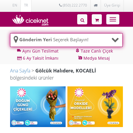
EN
TR
(850) 222 2770
Üye Girişi
Toggle
navigatio
Gönderim Yeri
Seçerek Başlayın!
Aynı Gün Teslimat
Taze Canlı Çiçek
local_shipping
local_florist
6 Ay Taksit İmkanı
Medya Mesaj
add_a_photo
Ana Sayfa
>
Gölcük Halıdere, KOCAELİ
bölgesindeki ürünler