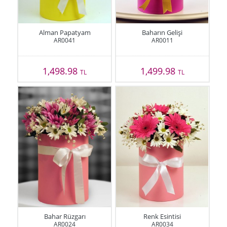
Alman Papatyam
Baharın Gelişi
AR0041
AR0011
1,498.98
1,499.98
TL
TL
Bahar Rüzgarı
Renk Esintisi
AR0024
AR0034