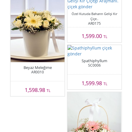
Özel Kutuda Baharın Gelişi Kır
Çiçe..
AR0175
1,599.00
TL
Spathiphyllum
SC0006
Beyaz Meleğime
AR0010
1,599.98
TL
1,598.98
TL