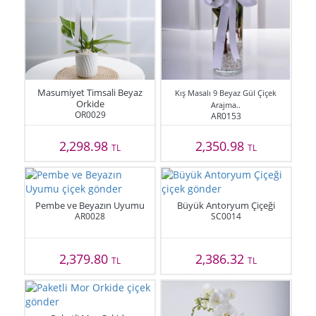
Masumiyet Timsali Beyaz
Kış Masalı 9 Beyaz Gül Çiçek
Orkide
Arajma..
OR0029
AR0153
2,298.98
2,350.98
TL
TL
Pembe ve Beyazın Uyumu
Büyük Antoryum Çiçeği
AR0028
SC0014
2,379.80
2,386.32
TL
TL