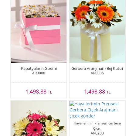
Papatyaların Gizemi
Gerbera Aranjman (Bej Kutu)
AR0008
AR0036
1,498.88
1,498.88
TL
TL
Hayallerimin Prensesi Gerbera
Çiçe..
AR0203