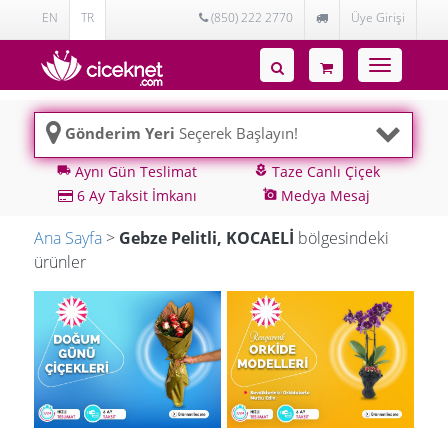
EN
TR
(850) 222 2770
Üye Girişi
Toggle
navigatio
Gönderim Yeri
Seçerek Başlayın!
Aynı Gün Teslimat
Taze Canlı Çiçek
local_shipping
local_florist
6 Ay Taksit İmkanı
Medya Mesaj
add_a_photo
Ana Sayfa
>
Gebze Pelitli, KOCAELİ
bölgesindeki
ürünler