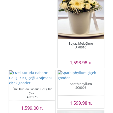
Beyaz Meleğime
AR0010
1,598.98
TL
Spathiphyllum
SC0006
Özel Kutuda Baharın Gelişi Kır
Çiçe..
AR0175
1,599.98
TL
1,599.00
TL