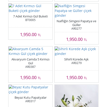
7 Adet Kırmızı Gül Buketi
BT0005
Naifliğin Simgesi Papatya ve
Güller
AR0277
1,950.00
TL
1,950.00
TL
Akvaryum Camda 5 Kırmızı
Sihirli Kürede Aşk
Gül
AR0279
AR0387
1,950.00
1,950.00
TL
TL
Beyaz Kutu Papatyalar
AR0317