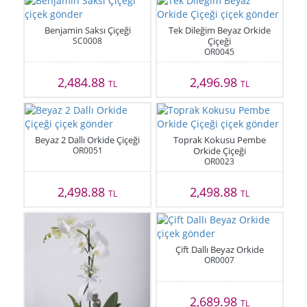
Benjamin Saksı Çiçeği
Tek Dileğim Beyaz Orkide
SC0008
Çiçeği
OR0045
2,484.88
2,496.98
TL
TL
Beyaz 2 Dallı Orkide Çiçeği
Toprak Kokusu Pembe
OR0051
Orkide Çiçeği
OR0023
2,498.88
2,498.88
TL
TL
Çift Dallı Beyaz Orkide
OR0007
2,689.98
TL