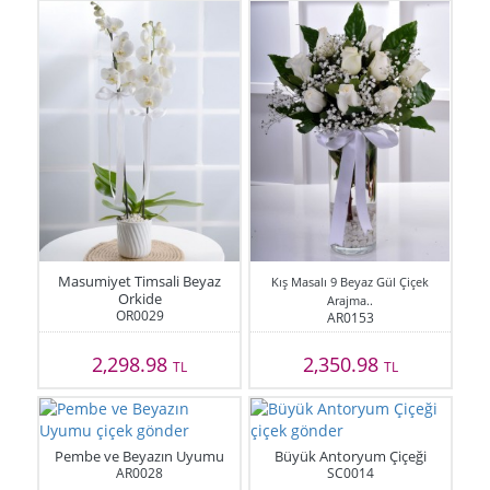
Masumiyet Timsali Beyaz
Kış Masalı 9 Beyaz Gül Çiçek
Orkide
Arajma..
OR0029
AR0153
2,298.98
2,350.98
TL
TL
Pembe ve Beyazın Uyumu
Büyük Antoryum Çiçeği
AR0028
SC0014