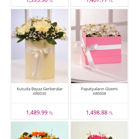
TL
TL
Kutuda Beyaz Gerberalar
Papatyaların Gizemi
AR0030
AR0008
1,489.99
1,498.88
TL
TL