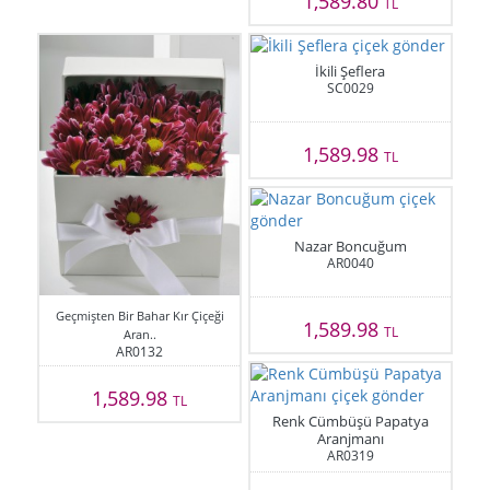
1,589.80
TL
İkili Şeflera
SC0029
1,589.98
TL
Nazar Boncuğum
AR0040
Geçmişten Bir Bahar Kır Çiçeği
1,589.98
TL
Aran..
AR0132
1,589.98
TL
Renk Cümbüşü Papatya
Aranjmanı
AR0319