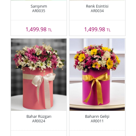
Sarışınım
Renk Esintisi
AR0035
AR0034
1,499.98
1,499.98
TL
TL
Bahar Rüzgarı
Baharın Gelişi
AR0024
AR0011