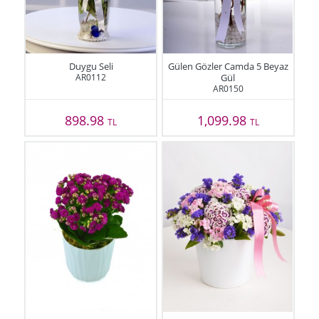
Duygu Seli
Gülen Gözler Camda 5 Beyaz
AR0112
Gül
AR0150
898.98
1,099.98
TL
TL