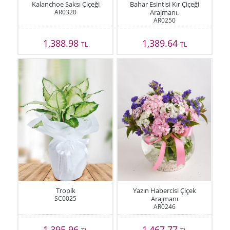
Kalanchoe Saksı Çiçeği
Bahar Esintisi Kır Çiçeği
AR0320
Arajmanı.
AR0250
1,388.98
1,389.64
TL
TL
Tropik
Yazın Habercisi Çiçek
SC0025
Arajmanı
AR0246
1,395.96
1,467.77