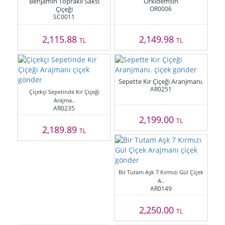
Benjamin Topraklı Saksı
Orkidemsin
Çiçeği
OR0006
SC0011
2,115.88
2,149.98
TL
TL
Sepette Kır Çiçeği Aranjmanı.
AR0251
Çiçekçi Sepetinde Kır Çiçeği
Arajma..
AR0235
2,199.00
TL
2,189.89
TL
Bir Tutam Aşk 7 Kırmızı Gül Çiçek
A..
AR0149
2,250.00
TL