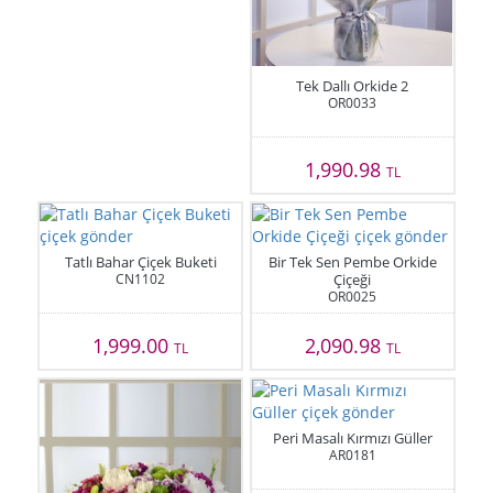
Tek Dallı Orkide 2
OR0033
1,990.98
TL
Tatlı Bahar Çiçek Buketi
Bir Tek Sen Pembe Orkide
CN1102
Çiçeği
OR0025
1,999.00
2,090.98
TL
TL
Peri Masalı Kırmızı Güller
AR0181