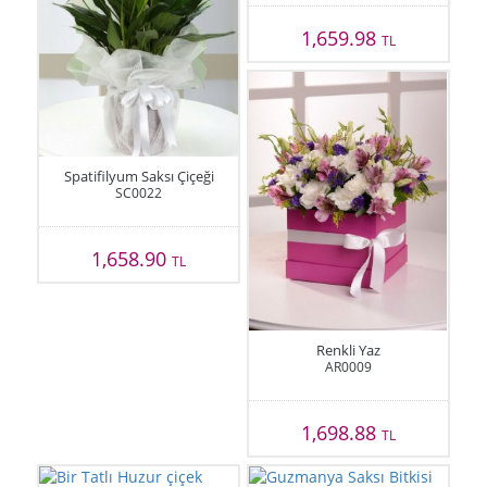
1,659.98
TL
Spatifilyum Saksı Çiçeği
SC0022
1,658.90
TL
Renkli Yaz
AR0009
1,698.88
TL