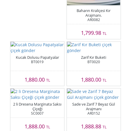
Baharın Kraliçesi Kır
Arajmanı.
AR0082
1,799.98
TL
Kucak Dolusu Papatyalar
Zarif Kır Buketi
BT0019
BT0020
1,880.00
1,880.00
TL
TL
2 li Dresena Marginata Saksı
Sade ve Zarif 7 Beyaz Gül
Çiçeği
Arajmanı
SC0007
AR0152
1,888.00
1,888.88
TL
TL