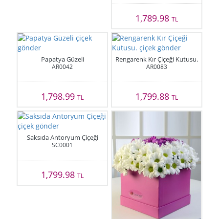
1,789.98
TL
Papatya Güzeli
Rengarenk Kır Çiçeği Kutusu.
AR0042
AR0083
1,798.99
1,799.88
TL
TL
Saksıda Antoryum Çiçeği
SC0001
1,799.98
TL