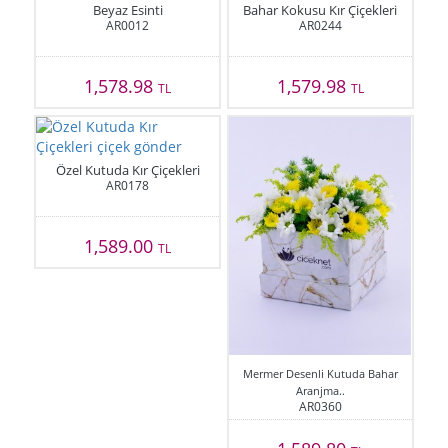
Beyaz Esinti
Bahar Kokusu Kır Çiçekleri
AR0012
AR0244
1,578.98
1,579.98
TL
TL
Özel Kutuda Kır Çiçekleri
AR0178
1,589.00
TL
Mermer Desenli Kutuda Bahar
Aranjma..
AR0360