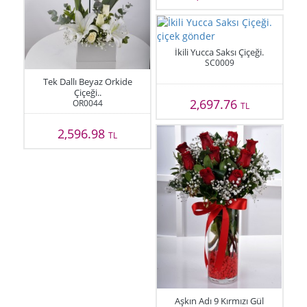
İkili Yucca Saksı Çiçeği.
SC0009
Tek Dallı Beyaz Orkide
Çiçeği..
2,697.76
OR0044
TL
2,596.98
TL
Aşkın Adı 9 Kırmızı Gül