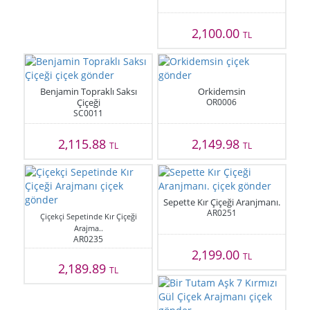
2,100.00
TL
Benjamin Topraklı Saksı
Orkidemsin
Çiçeği
OR0006
SC0011
2,115.88
2,149.98
TL
TL
Sepette Kır Çiçeği Aranjmanı.
AR0251
Çiçekçi Sepetinde Kır Çiçeği
Arajma..
AR0235
2,199.00
TL
2,189.89
TL