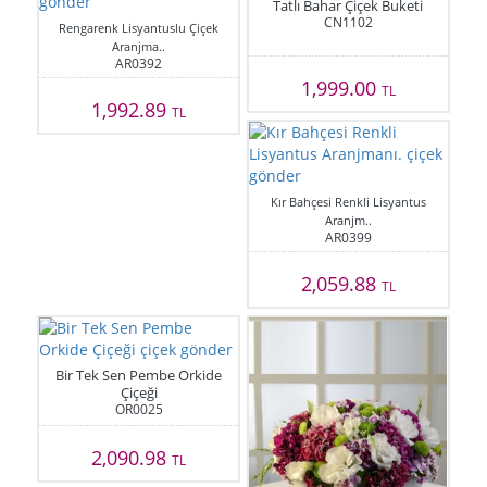
Tatlı Bahar Çiçek Buketi
CN1102
Rengarenk Lisyantuslu Çiçek
Aranjma..
AR0392
1,999.00
TL
1,992.89
TL
Kır Bahçesi Renkli Lisyantus
Aranjm..
AR0399
2,059.88
TL
Bir Tek Sen Pembe Orkide
Çiçeği
OR0025
2,090.98
TL