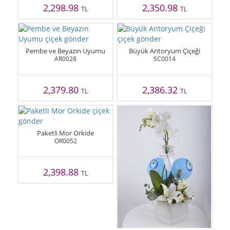
2,298.98
2,350.98
TL
TL
Pembe ve Beyazın Uyumu
Büyük Antoryum Çiçeği
AR0028
SC0014
2,379.80
2,386.32
TL
TL
Paketli Mor Orkide
OR0052
2,398.88
TL