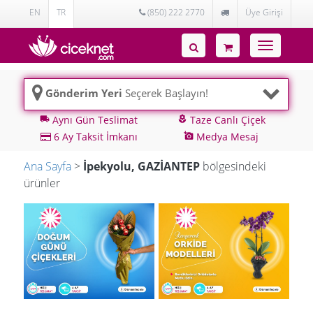
EN
TR
(850) 222 2770
Üye Girişi
Toggle
navigatio
Gönderim Yeri
Seçerek Başlayın!
Aynı Gün Teslimat
Taze Canlı Çiçek
local_shipping
local_florist
6 Ay Taksit İmkanı
Medya Mesaj
add_a_photo
Ana Sayfa
>
İpekyolu, GAZİANTEP
bölgesindeki
ürünler