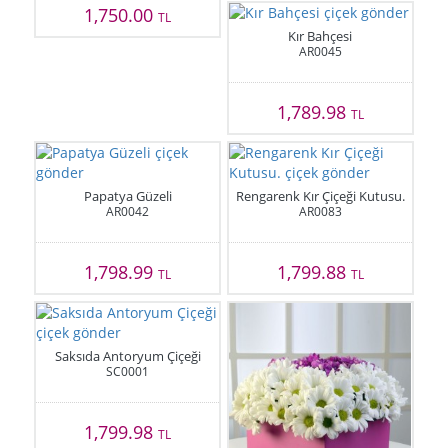
1,750.00
TL
Kır Bahçesi
AR0045
1,789.98
TL
Papatya Güzeli
Rengarenk Kır Çiçeği Kutusu.
AR0042
AR0083
1,798.99
1,799.88
TL
TL
Saksıda Antoryum Çiçeği
SC0001
1,799.98
TL