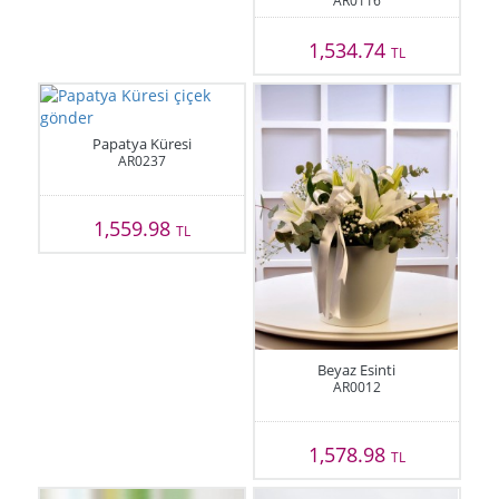
AR0116
1,534.74
TL
Papatya Küresi
AR0237
1,559.98
TL
Beyaz Esinti
AR0012
1,578.98
TL