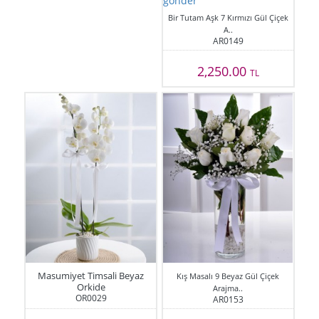
Bir Tutam Aşk 7 Kırmızı Gül Çiçek
A..
AR0149
2,250.00
TL
Masumiyet Timsali Beyaz
Kış Masalı 9 Beyaz Gül Çiçek
Orkide
Arajma..
OR0029
AR0153