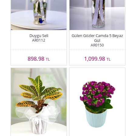
Duygu Seli
Gülen Gözler Camda 5 Beyaz
AR0112
Gül
AR0150
898.98
1,099.98
TL
TL