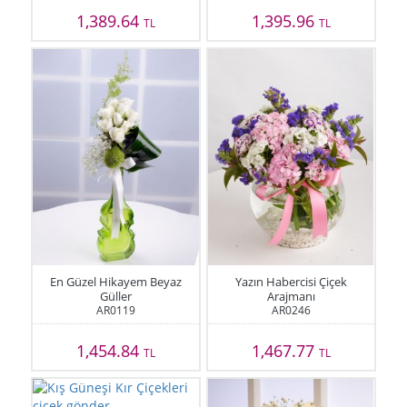
1,389.64
1,395.96
TL
TL
En Güzel Hikayem Beyaz
Yazın Habercisi Çiçek
Güller
Arajmanı
AR0119
AR0246
1,454.84
1,467.77
TL
TL