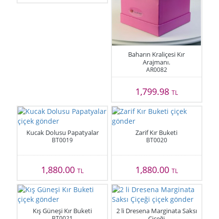
Baharın Kraliçesi Kır
Arajmanı.
AR0082
1,799.98
TL
Kucak Dolusu Papatyalar
Zarif Kır Buketi
BT0019
BT0020
1,880.00
1,880.00
TL
TL
Kış Güneşi Kır Buketi
2 li Dresena Marginata Saksı
BT0021
Çiçeği