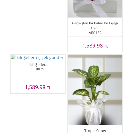
Geçmişten Bir Bahar Kır Çiçeği
Aran..
AR0132
1,589.98
TL
İkili Şeflera
SC0029
1,589.98
TL
Tropic Snow