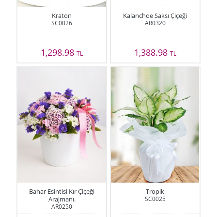
Kraton
Kalanchoe Saksı Çiçeği
SC0026
AR0320
1,298.98
1,388.98
TL
TL
Bahar Esintisi Kır Çiçeği
Tropik
Arajmanı.
SC0025
AR0250