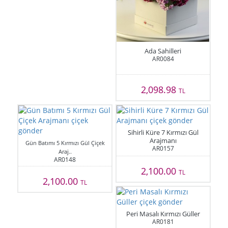
Ada Sahilleri
AR0084
2,098.98
TL
Sihirli Küre 7 Kırmızı Gül
Arajmanı
Gün Batımı 5 Kırmızı Gül Çiçek
AR0157
Araj..
AR0148
2,100.00
TL
2,100.00
TL
Peri Masalı Kırmızı Güller
AR0181