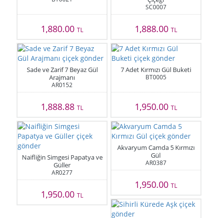
SC0007
1,880.00
1,888.00
TL
TL
Sade ve Zarif 7 Beyaz Gül
7 Adet Kırmızı Gül Buketi
Arajmanı
BT0005
AR0152
1,888.88
1,950.00
TL
TL
Akvaryum Camda 5 Kırmızı
Gül
Naifliğin Simgesi Papatya ve
AR0387
Güller
AR0277
1,950.00
TL
1,950.00
TL