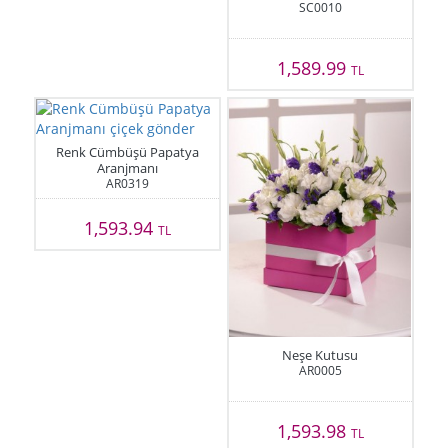
SC0010
1,589.99
TL
Renk Cümbüşü Papatya
Aranjmanı
AR0319
1,593.94
TL
Neşe Kutusu
AR0005
1,593.98
TL