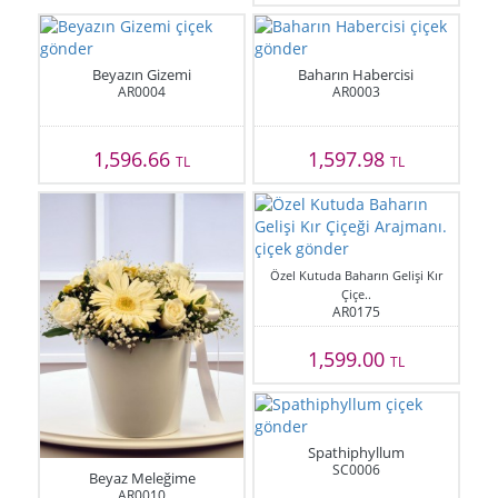
Beyazın Gizemi
Baharın Habercisi
AR0004
AR0003
1,596.66
1,597.98
TL
TL
Özel Kutuda Baharın Gelişi Kır
Çiçe..
AR0175
1,599.00
TL
Spathiphyllum
SC0006
Beyaz Meleğime
AR0010