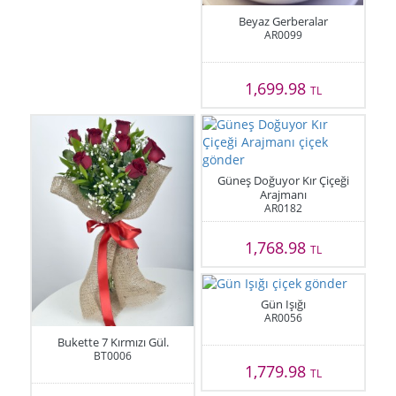
Beyaz Gerberalar
AR0099
1,699.98
TL
Güneş Doğuyor Kır Çiçeği
Arajmanı
AR0182
1,768.98
TL
Gün Işığı
AR0056
Bukette 7 Kırmızı Gül.
BT0006
1,779.98
TL