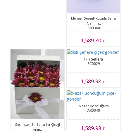
Mermer Desenli Kutuda Bahar
Aranjma..
AR0360
1,589.80
TL
İkili Şeflera
SC0029
1,589.98
TL
Nazar Boncuğum
AR0040
Geçmişten Bir Bahar Kır Çiçeği
1,589.98
TL
Aran..