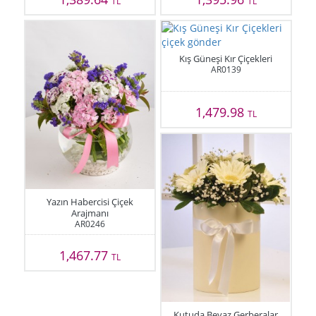
TL
TL
Kış Güneşi Kır Çiçekleri
AR0139
1,479.98
TL
Yazın Habercisi Çiçek
Arajmanı
AR0246
1,467.77
TL
Kutuda Beyaz Gerberalar