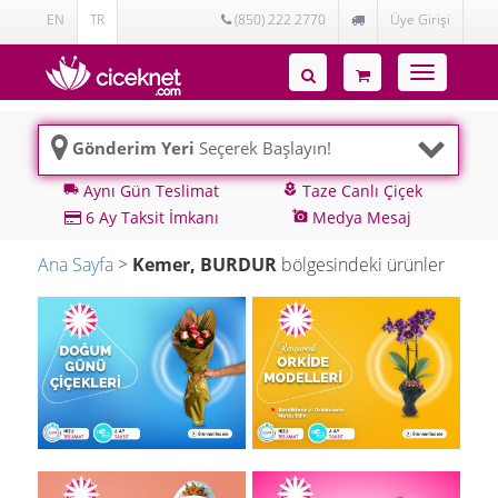
EN
TR
(850) 222 2770
Üye Girişi
Toggle
navigatio
Gönderim Yeri
Seçerek Başlayın!
Aynı Gün Teslimat
Taze Canlı Çiçek
local_shipping
local_florist
6 Ay Taksit İmkanı
Medya Mesaj
add_a_photo
Ana Sayfa
>
Kemer, BURDUR
bölgesindeki ürünler