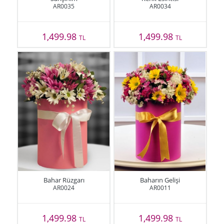
AR0035
AR0034
1,499.98
1,499.98
TL
TL
Bahar Rüzgarı
Baharın Gelişi
AR0024
AR0011
1,499.98
1,499.98
TL
TL