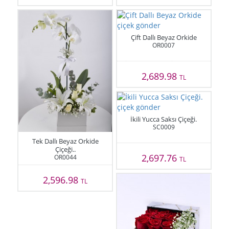
Çift Dallı Beyaz Orkide
OR0007
2,689.98
TL
İkili Yucca Saksı Çiçeği.
SC0009
Tek Dallı Beyaz Orkide
Çiçeği..
2,697.76
OR0044
TL
2,596.98
TL