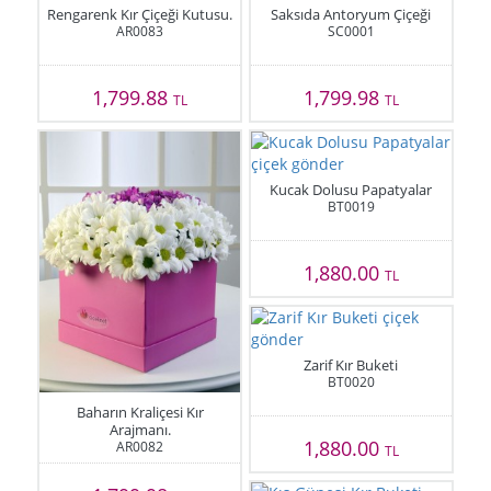
Rengarenk Kır Çiçeği Kutusu.
Saksıda Antoryum Çiçeği
AR0083
SC0001
1,799.88
1,799.98
TL
TL
Kucak Dolusu Papatyalar
BT0019
1,880.00
TL
Zarif Kır Buketi
BT0020
Baharın Kraliçesi Kır
Arajmanı.
1,880.00
AR0082
TL