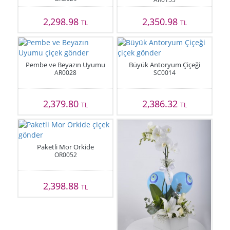
2,298.98
2,350.98
TL
TL
Pembe ve Beyazın Uyumu
Büyük Antoryum Çiçeği
AR0028
SC0014
2,379.80
2,386.32
TL
TL
Paketli Mor Orkide
OR0052
2,398.88
TL