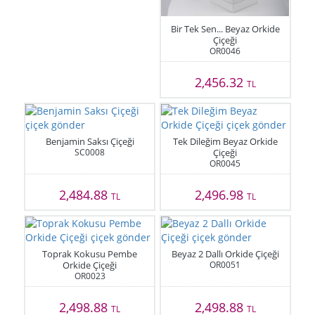
Bir Tek Sen... Beyaz Orkide
Çiçeği
OR0046
2,456.32
TL
Benjamin Saksı Çiçeği
Tek Dileğim Beyaz Orkide
SC0008
Çiçeği
OR0045
2,484.88
2,496.98
TL
TL
Toprak Kokusu Pembe
Beyaz 2 Dallı Orkide Çiçeği
Orkide Çiçeği
OR0051
OR0023
2,498.88
2,498.88
TL
TL