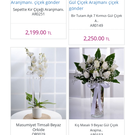
Sepette Kır Çiçeği Aranjmanı.
AR0251
Bir Tutam Aşk 7 Kırmızı Gül Çiçek
A..
AR0149
2,199.00
TL
2,250.00
TL
Masumiyet Timsali Beyaz
Kış Masalı 9 Beyaz Gül Çiçek
Orkide
Arajma..
OR0029
AR0153