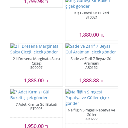
1,799.98
TL
Kış Güneşi Kır Buketi
BT0021
1,880.00
TL
2 li Dresena Marginata Saksı
Sade ve Zarif 7 Beyaz Gül
Çiçeği
Arajmanı
SC0007
AR0152
1,888.00
1,888.88
TL
TL
7 Adet Kırmızı Gül Buketi
BT0005
Naifliğin Simgesi Papatya ve
Güller
AR0277
1,950.00
TL