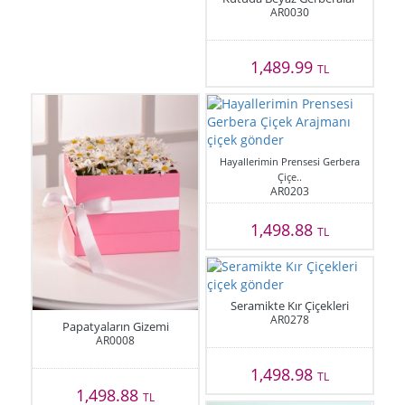
AR0030
1,489.99
TL
Hayallerimin Prensesi Gerbera
Çiçe..
AR0203
1,498.88
TL
Seramikte Kır Çiçekleri
AR0278
Papatyaların Gizemi
AR0008
1,498.98
TL
1,498.88
TL