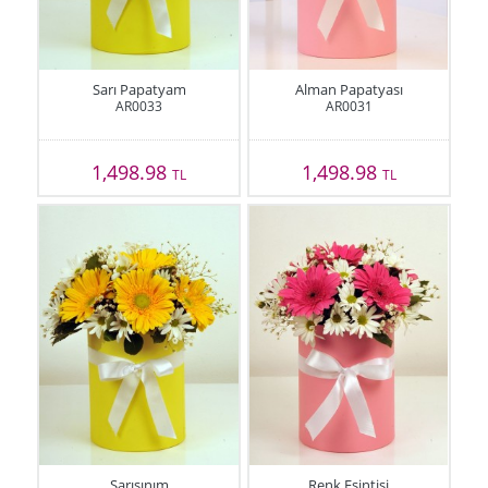
Sarı Papatyam
Alman Papatyası
AR0033
AR0031
1,498.98
1,498.98
TL
TL
Sarışınım
Renk Esintisi