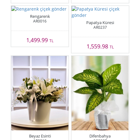
Rengarenk
AR0016
Papatya Küresi
AR0237
1,499.99
TL
1,559.98
TL
Beyaz Esinti
Difenbahya