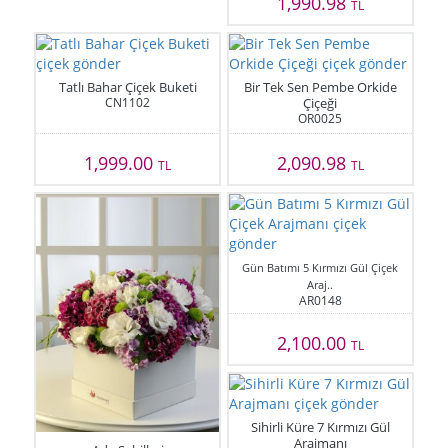
1,990.98
TL
Tatlı Bahar Çiçek Buketi
Bir Tek Sen Pembe Orkide
CN1102
Çiçeği
OR0025
1,999.00
2,090.98
TL
TL
Gün Batımı 5 Kırmızı Gül Çiçek
Araj..
AR0148
2,100.00
TL
Sihirli Küre 7 Kırmızı Gül
Arajmanı