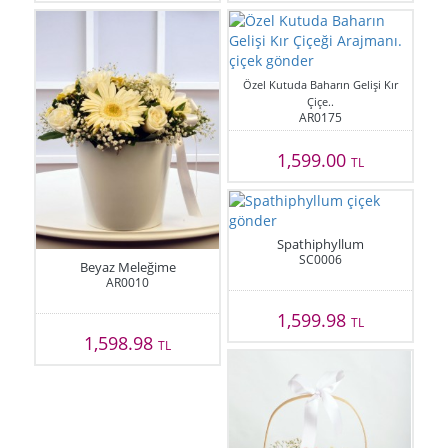
Özel Kutuda Baharın Gelişi Kır
Çiçe..
AR0175
1,599.00
TL
Spathiphyllum
SC0006
Beyaz Meleğime
AR0010
1,599.98
TL
1,598.98
TL