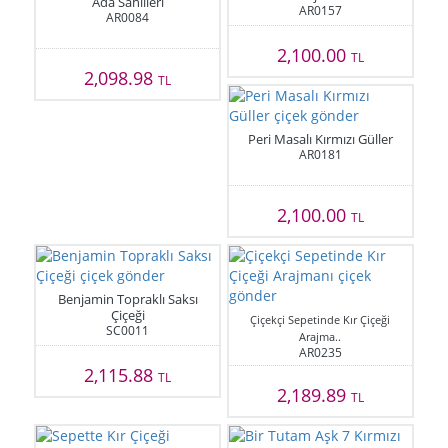
Ada Sahilleri
AR0157
AR0084
2,100.00
TL
2,098.98
TL
Peri Masalı Kırmızı Güller
AR0181
2,100.00
TL
Benjamin Topraklı Saksı
Çiçeği
Çiçekçi Sepetinde Kır Çiçeği
SC0011
Arajma..
AR0235
2,115.88
TL
2,189.89
TL