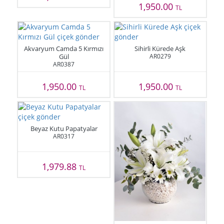
1,950.00
TL
Akvaryum Camda 5 Kırmızı
Sihirli Kürede Aşk
Gül
AR0279
AR0387
1,950.00
1,950.00
TL
TL
Beyaz Kutu Papatyalar
AR0317
1,979.88
TL