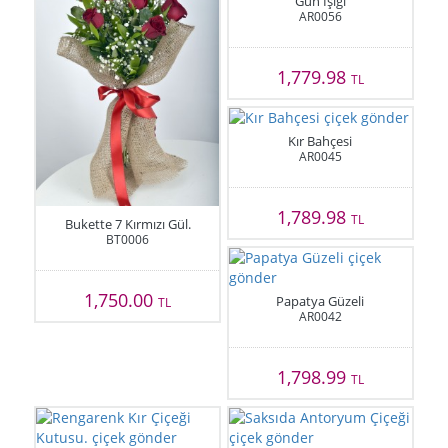
Gün Işığı
AR0056
1,779.98
TL
Kır Bahçesi
AR0045
1,789.98
TL
Bukette 7 Kırmızı Gül.
BT0006
1,750.00
Papatya Güzeli
TL
AR0042
1,798.99
TL