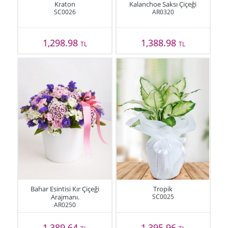
Kraton
Kalanchoe Saksı Çiçeği
SC0026
AR0320
1,298.98
1,388.98
TL
TL
Bahar Esintisi Kır Çiçeği
Tropik
Arajmanı.
SC0025
AR0250
1,389.64
1,395.96