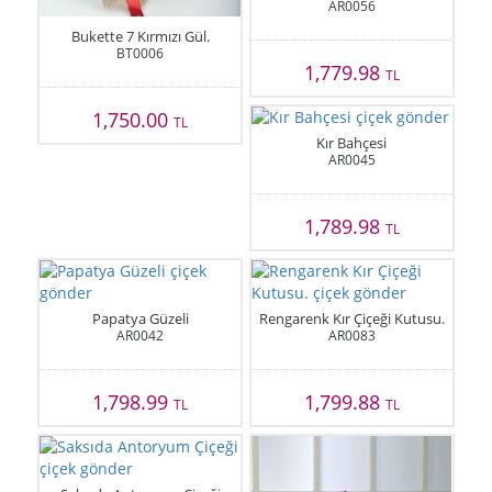
AR0056
Bukette 7 Kırmızı Gül.
BT0006
1,779.98
TL
1,750.00
TL
Kır Bahçesi
AR0045
1,789.98
TL
Papatya Güzeli
Rengarenk Kır Çiçeği Kutusu.
AR0042
AR0083
1,798.99
1,799.88
TL
TL