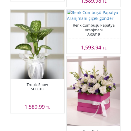
1,589.98
TL
Renk Cümbüşü Papatya
Aranjmanı
AR0319
1,593.94
TL
Tropic Snow
SC0010
1,589.99
TL