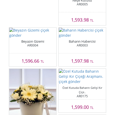
Neşe Kutusu
AR0005
1,593.98
TL
Beyazın Gizemi
Baharın Habercisi
AR0004
AR0003
1,596.66
1,597.98
TL
TL
Özel Kutuda Baharın Gelişi Kır
Çiçe..
AR0175
1,599.00
TL