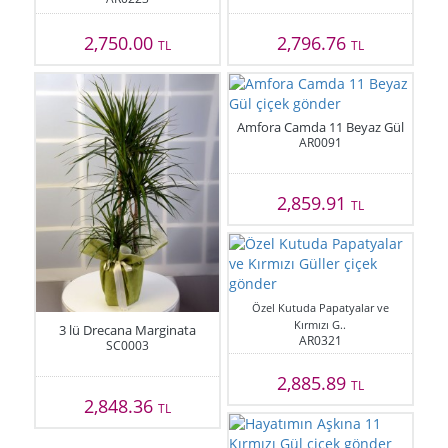
2,750.00
2,796.76
TL
TL
Amfora Camda 11 Beyaz Gül
AR0091
2,859.91
TL
Özel Kutuda Papatyalar ve
Kırmızı G..
3 lü Drecana Marginata
AR0321
SC0003
2,885.89
TL
2,848.36
TL