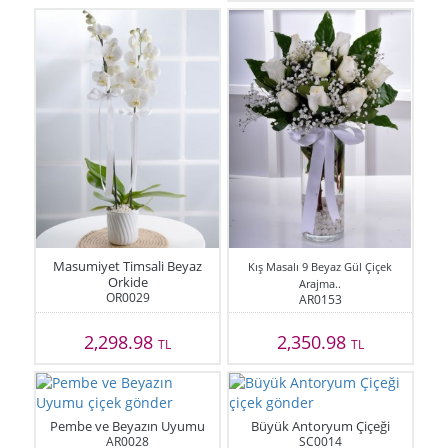
Masumiyet Timsali Beyaz
Kış Masalı 9 Beyaz Gül Çiçek
Orkide
Arajma..
OR0029
AR0153
2,298.98
2,350.98
TL
TL
Pembe ve Beyazın Uyumu
Büyük Antoryum Çiçeği
AR0028
SC0014