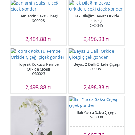
Benjamin Saksı Çiçeği
Tek Dileğim Beyaz Orkide
SC0008
Çiçeği
OR0045
2,484.88
2,496.98
TL
TL
Toprak Kokusu Pembe
Beyaz 2 Dallı Orkide Çiçeği
Orkide Çiçeği
OR0051
OR0023
2,498.88
2,498.88
TL
TL
İkili Yucca Saksı Çiçeği.
SC0009