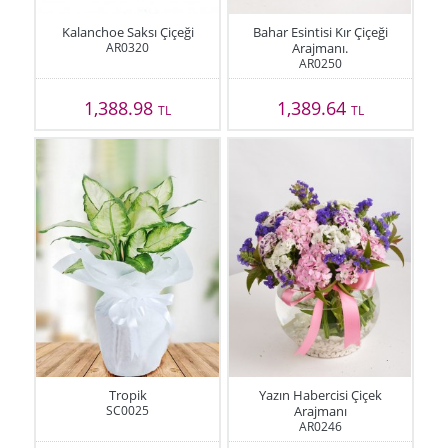
Kalanchoe Saksı Çiçeği
Bahar Esintisi Kır Çiçeği
AR0320
Arajmanı.
AR0250
1,388.98
1,389.64
TL
TL
Tropik
Yazın Habercisi Çiçek
SC0025
Arajmanı
AR0246