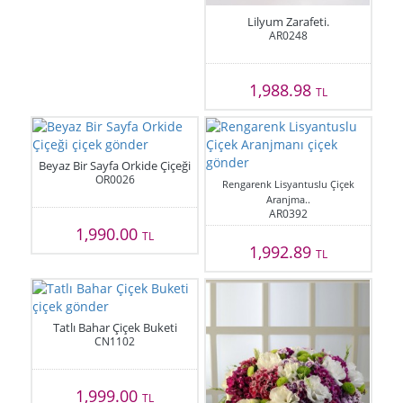
Lilyum Zarafeti.
AR0248
1,988.98
TL
Beyaz Bir Sayfa Orkide Çiçeği
OR0026
Rengarenk Lisyantuslu Çiçek
Aranjma..
AR0392
1,990.00
TL
1,992.89
TL
Tatlı Bahar Çiçek Buketi
CN1102
1,999.00
TL