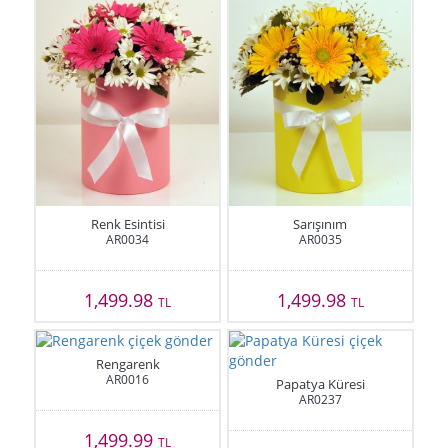
Renk Esintisi
Sarışınım
AR0034
AR0035
1,499.98
1,499.98
TL
TL
Rengarenk
AR0016
Papatya Küresi
AR0237
1,499.99
TL