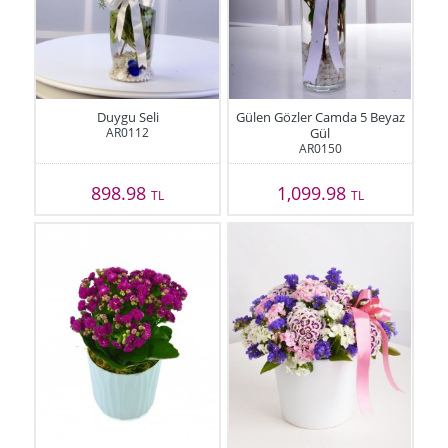
Duygu Seli
Gülen Gözler Camda 5 Beyaz
AR0112
Gül
AR0150
898.98
1,099.98
TL
TL