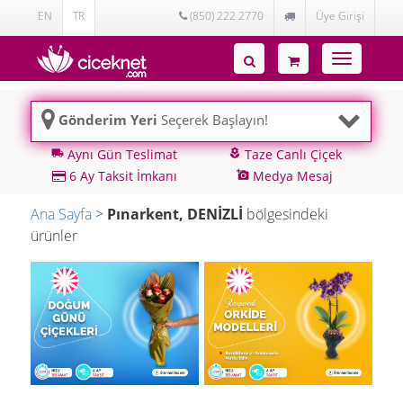
EN
TR
(850) 222 2770
Üye Girişi
Toggle
navigatio
Gönderim Yeri
Seçerek Başlayın!
Aynı Gün Teslimat
Taze Canlı Çiçek
local_shipping
local_florist
6 Ay Taksit İmkanı
Medya Mesaj
add_a_photo
Ana Sayfa
>
Pınarkent, DENİZLİ
bölgesindeki
ürünler