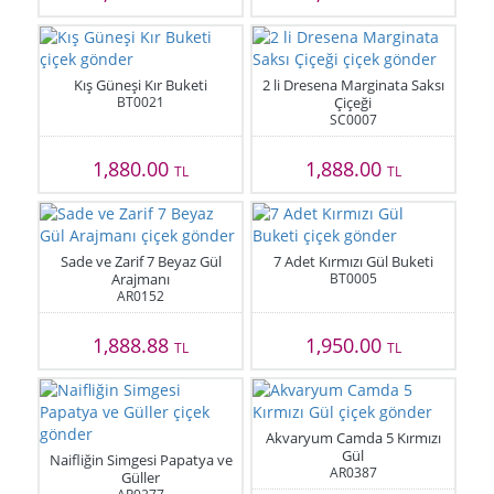
Kış Güneşi Kır Buketi
2 li Dresena Marginata Saksı
BT0021
Çiçeği
SC0007
1,880.00
1,888.00
TL
TL
Sade ve Zarif 7 Beyaz Gül
7 Adet Kırmızı Gül Buketi
Arajmanı
BT0005
AR0152
1,888.88
1,950.00
TL
TL
Akvaryum Camda 5 Kırmızı
Gül
Naifliğin Simgesi Papatya ve
AR0387
Güller