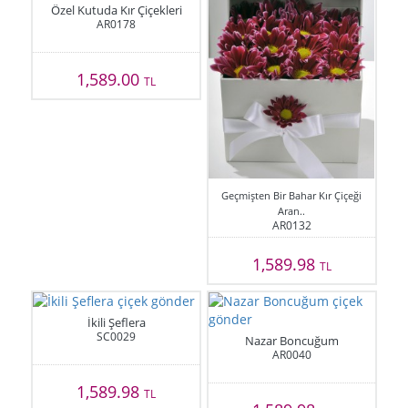
Özel Kutuda Kır Çiçekleri
AR0178
1,589.00
TL
Geçmişten Bir Bahar Kır Çiçeği
Aran..
AR0132
1,589.98
TL
İkili Şeflera
SC0029
Nazar Boncuğum
AR0040
1,589.98
TL