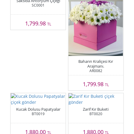
Saksıda Antoryum Çiçeği
SC0001
1,799.98
TL
Baharın Kraliçesi Kır
Arajmanı.
AR0082
1,799.98
TL
Kucak Dolusu Papatyalar
Zarif Kır Buketi
BT0019
BT0020
1,880.00
1,880.00
TL
TL