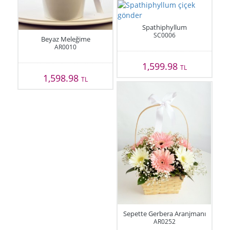
Spathiphyllum
SC0006
Beyaz Meleğime
AR0010
1,599.98
TL
1,598.98
TL
Sepette Gerbera Aranjmanı
AR0252