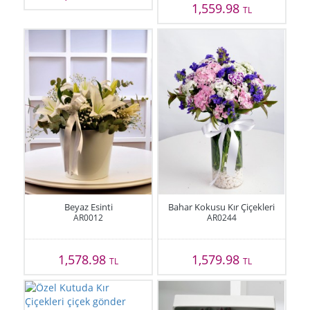
1,559.98
TL
Beyaz Esinti
Bahar Kokusu Kır Çiçekleri
AR0012
AR0244
1,578.98
1,579.98
TL
TL