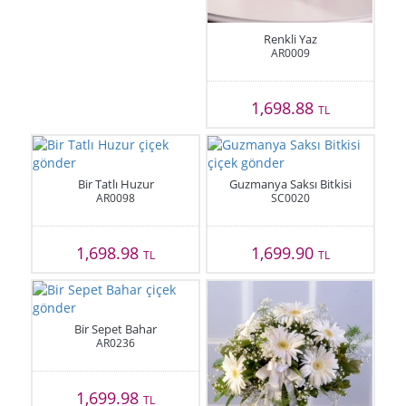
Renkli Yaz
AR0009
1,698.88
TL
Bir Tatlı Huzur
Guzmanya Saksı Bitkisi
AR0098
SC0020
1,698.98
1,699.90
TL
TL
Bir Sepet Bahar
AR0236
1,699.98
TL