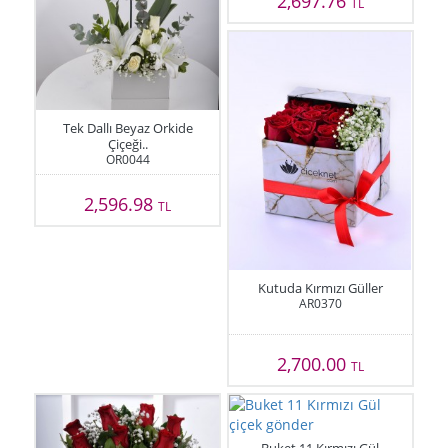
2,697.76
TL
Tek Dallı Beyaz Orkide
Çiçeği..
OR0044
2,596.98
TL
Kutuda Kırmızı Güller
AR0370
2,700.00
TL