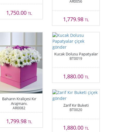
AR0056
1,750.00
TL
1,779.98
TL
Kucak Dolusu Papatyalar
BT0019
1,880.00
TL
Baharın Kraliçesi Kır
Arajmanı.
Zarif Kır Buketi
AR0082
BT0020
1,799.98
TL
1,880.00
TL