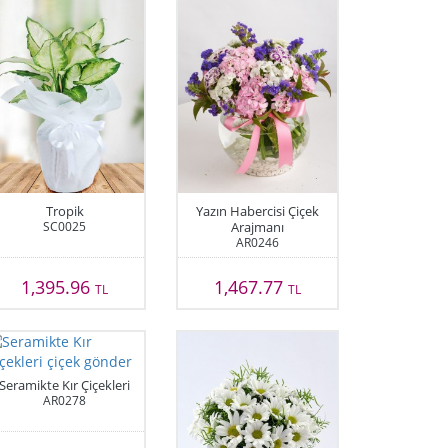
Tropik
Yazın Habercisi Çiçek
SC0025
Arajmanı
AR0246
1,395.96
1,467.77
TL
TL
Seramikte Kır Çiçekleri
AR0278