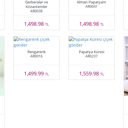
Gerberalar ve
Alman Papatyam
Krizantemler
AR0041
AR0038
1,498.98
1,498.98
TL
TL
Rengarenk
Papatya Küresi
AR0016
AR0237
1,499.99
1,559.98
TL
TL