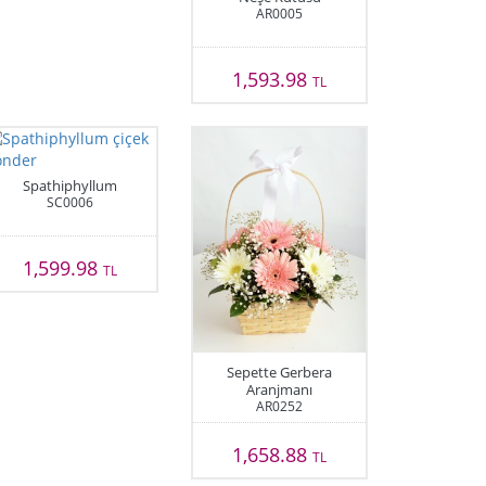
AR0005
1,593.98
TL
Spathiphyllum
SC0006
1,599.98
TL
Sepette Gerbera
Aranjmanı
AR0252
1,658.88
TL