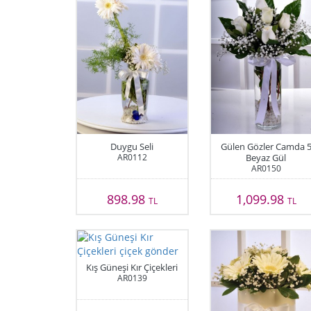
Duygu Seli
Gülen Gözler Camda 
AR0112
Beyaz Gül
AR0150
898.98
1,099.98
TL
TL
Kış Güneşi Kır Çiçekleri
AR0139