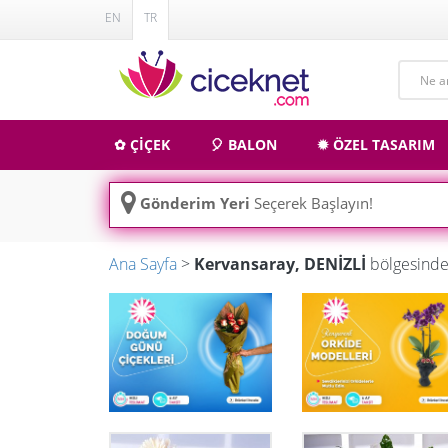
EN
TR
✿ ÇİÇEK
🎈 BALON
✹ ÖZEL TASARIM
Gönderim Yeri
Seçerek Başlayın!
Ana Sayfa
>
Kervansaray, DENİZLİ
bölgesinde