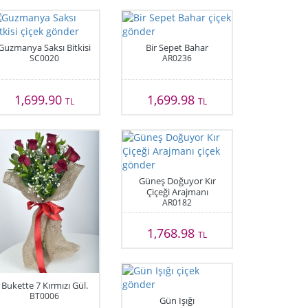
Guzmanya Saksı Bitkisi
Bir Sepet Bahar
SC0020
AR0236
1,699.90
1,699.98
TL
TL
Güneş Doğuyor Kır
Çiçeği Arajmanı
AR0182
1,768.98
TL
Bukette 7 Kırmızı Gül.
BT0006
Gün Işığı