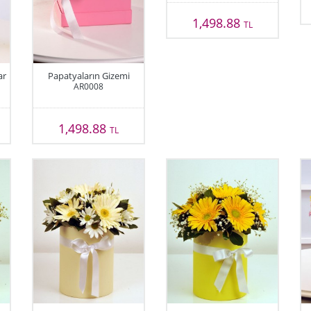
1,498.88
TL
ar
Papatyaların Gizemi
AR0008
1,498.88
TL