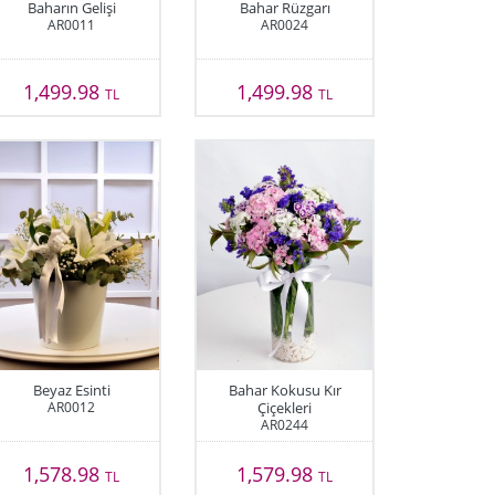
Baharın Gelişi
Bahar Rüzgarı
AR0011
AR0024
1,499.98
1,499.98
TL
TL
Beyaz Esinti
Bahar Kokusu Kır
AR0012
Çiçekleri
AR0244
1,578.98
1,579.98
TL
TL