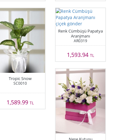
Renk Cümbüşü Papatya
Aranjmanı
AR0319
1,593.94
TL
Tropic Snow
SC0010
1,589.99
TL
Neşe Kutusu