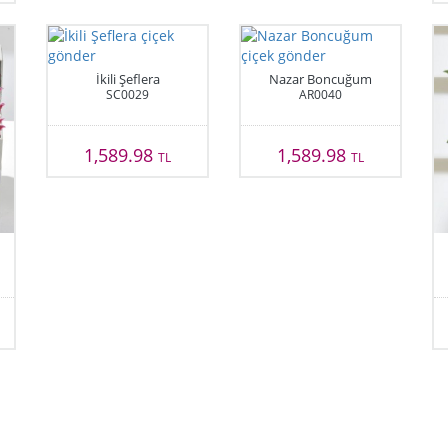
İkili Şeflera
Nazar Boncuğum
SC0029
AR0040
1,589.98
1,589.98
TL
TL