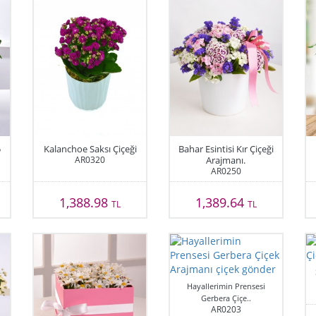
5
Kalanchoe Saksı Çiçeği
Bahar Esintisi Kır Çiçeği
AR0320
Arajmanı.
AR0250
1,388.98
1,389.64
TL
TL
Hayallerimin Prensesi
Gerbera Çiçe..
AR0203