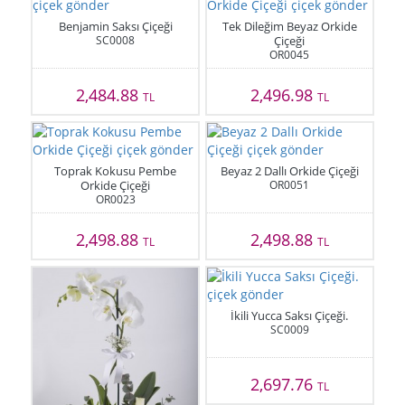
Benjamin Saksı Çiçeği
Tek Dileğim Beyaz Orkide
SC0008
Çiçeği
OR0045
2,484.88
2,496.98
TL
TL
Toprak Kokusu Pembe
Beyaz 2 Dallı Orkide Çiçeği
Orkide Çiçeği
OR0051
OR0023
2,498.88
2,498.88
TL
TL
İkili Yucca Saksı Çiçeği.
SC0009
2,697.76
TL