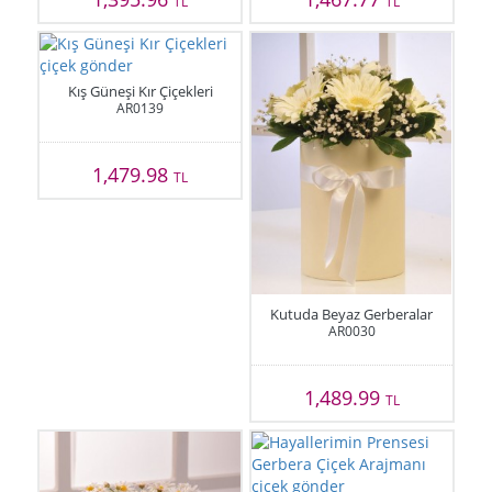
TL
TL
Kış Güneşi Kır Çiçekleri
AR0139
1,479.98
TL
Kutuda Beyaz Gerberalar
AR0030
1,489.99
TL