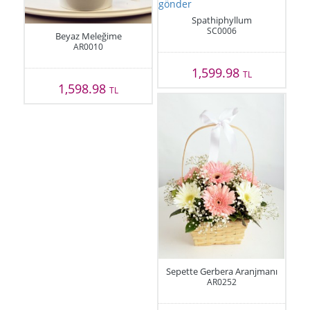
Spathiphyllum
SC0006
Beyaz Meleğime
AR0010
1,599.98
TL
1,598.98
TL
Sepette Gerbera Aranjmanı
AR0252