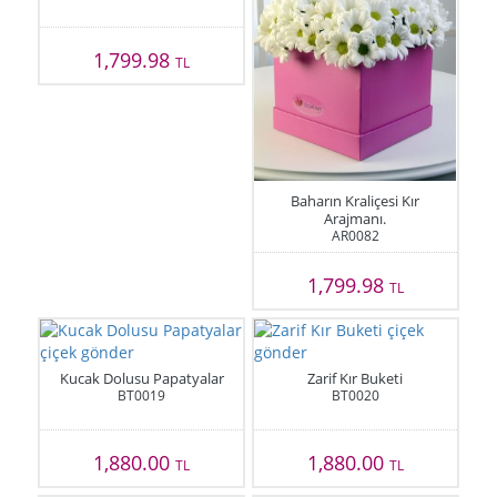
1,799.98
TL
Baharın Kraliçesi Kır
Arajmanı.
AR0082
1,799.98
TL
Kucak Dolusu Papatyalar
Zarif Kır Buketi
BT0019
BT0020
1,880.00
1,880.00
TL
TL