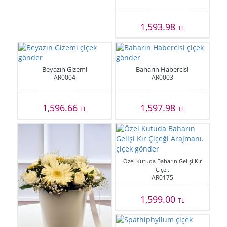
1,593.98
TL
Beyazın Gizemi
Baharın Habercisi
AR0004
AR0003
1,596.66
1,597.98
TL
TL
Özel Kutuda Baharın Gelişi Kır
Çiçe..
AR0175
1,599.00
TL