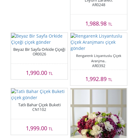
Lilyum Zarafeti.
AR0248
1,988.98
TL
Beyaz Bir Sayfa Orkide Çiçeği
OR0026
Rengarenk Lisyantuslu Çiçek
Aranjma..
AR0392
1,990.00
TL
1,992.89
TL
Tatlı Bahar Çiçek Buketi
CN1102
1,999.00
TL