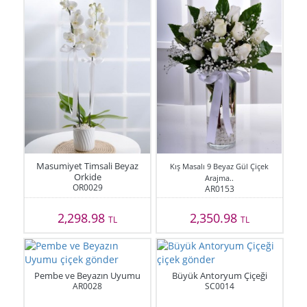
Masumiyet Timsali Beyaz
Kış Masalı 9 Beyaz Gül Çiçek
Orkide
Arajma..
OR0029
AR0153
2,298.98
2,350.98
TL
TL
Pembe ve Beyazın Uyumu
Büyük Antoryum Çiçeği
AR0028
SC0014