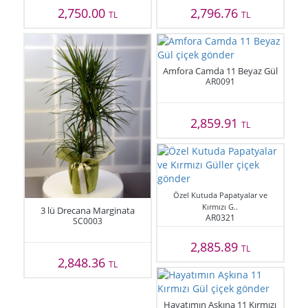
2,750.00
2,796.76
TL
TL
Amfora Camda 11 Beyaz Gül
AR0091
2,859.91
TL
Özel Kutuda Papatyalar ve
Kırmızı G..
3 lü Drecana Marginata
AR0321
SC0003
2,885.89
TL
2,848.36
TL
Hayatımın Aşkına 11 Kırmızı