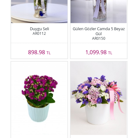
Duygu Seli
Gülen Gözler Camda 5 Beyaz
AR0112
Gül
AR0150
898.98
1,099.98
TL
TL