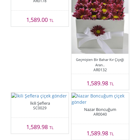
AR0178
1,589.00
TL
Geçmişten Bir Bahar Kır Çiçeği
Aran..
AR0132
1,589.98
TL
İkili Şeflera
SC0029
Nazar Boncuğum
AR0040
1,589.98
TL
1,589.98
TL