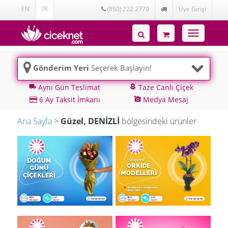
EN
TR
(850) 222 2770
Üye Girişi
Toggle
navigatio
Gönderim Yeri
Seçerek Başlayın!
Aynı Gün Teslimat
Taze Canlı Çiçek
local_shipping
local_florist
6 Ay Taksit İmkanı
Medya Mesaj
add_a_photo
Ana Sayfa
>
Güzel, DENİZLİ
bölgesindeki ürünler