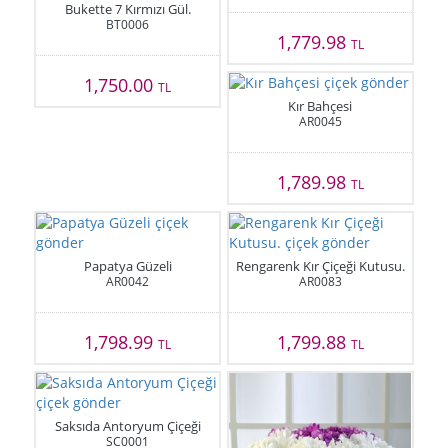
Bukette 7 Kırmızı Gül.
BT0006
1,779.98
TL
1,750.00
TL
Kır Bahçesi
AR0045
1,789.98
TL
Papatya Güzeli
Rengarenk Kır Çiçeği Kutusu.
AR0042
AR0083
1,798.99
1,799.88
TL
TL
Saksıda Antoryum Çiçeği
SC0001