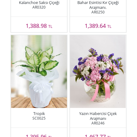
Kalanchoe Saksı Çiçeği
Bahar Esintisi Kır Çiçeği
AR0320
Arajmanı.
AR0250
1,388.98
1,389.64
TL
TL
Tropik
Yazın Habercisi Çiçek
SC0025
Arajmanı
AR0246
1,395.96
1,467.77