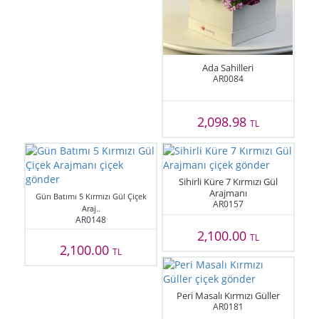
Ada Sahilleri
AR0084
2,098.98
TL
Sihirli Küre 7 Kırmızı Gül
Arajmanı
Gün Batımı 5 Kırmızı Gül Çiçek
AR0157
Araj..
AR0148
2,100.00
TL
2,100.00
TL
Peri Masalı Kırmızı Güller
AR0181