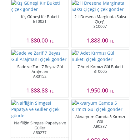
Kış Güneşi Kır Buketi
2 li Dresena Marginata Saksı
BT0021
Çiçeği
SC0007
1,880.00
1,888.00
TL
TL
Sade ve Zarif 7 Beyaz Gül
7 Adet Kırmızı Gül Buketi
Arajmanı
BT0005
AR0152
1,888.88
1,950.00
TL
TL
Akvaryum Camda 5 Kırmızı
Gül
Naifliğin Simgesi Papatya ve
AR0387
Güller
AR0277