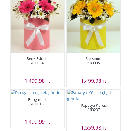
Renk Esintisi
Sarışınım
AR0034
AR0035
1,499.98
1,499.98
TL
TL
Rengarenk
AR0016
Papatya Küresi
AR0237
1,499.99
TL
1,559.98
TL