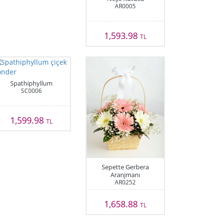
AR0005
1,593.98
TL
Spathiphyllum
SC0006
1,599.98
TL
Sepette Gerbera
Aranjmanı
AR0252
1,658.88
TL