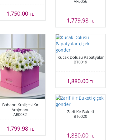
AR0056
1,750.00
TL
1,779.98
TL
Kucak Dolusu Papatyalar
BT0019
1,880.00
TL
Baharın Kraliçesi Kır
Arajmanı.
Zarif Kır Buketi
AR0082
BT0020
1,799.98
TL
1,880.00
TL