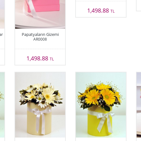
1,498.88
TL
ar
Papatyaların Gizemi
AR0008
1,498.88
TL