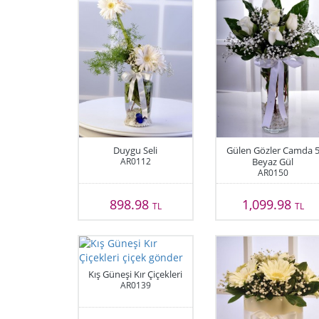
Duygu Seli
Gülen Gözler Camda 
AR0112
Beyaz Gül
AR0150
898.98
1,099.98
TL
TL
Kış Güneşi Kır Çiçekleri
AR0139