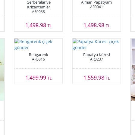
Gerberalar ve
Alman Papatyam
Krizantemler
AR0041
AR0038
1,498.98
1,498.98
TL
TL
Rengarenk
Papatya Küresi
AR0016
AR0237
1,499.99
1,559.98
TL
TL