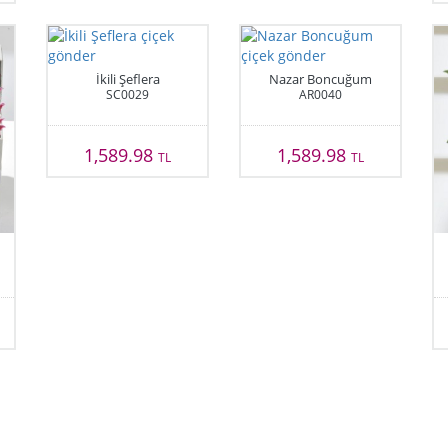
İkili Şeflera
Nazar Boncuğum
SC0029
AR0040
1,589.98
1,589.98
TL
TL