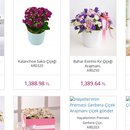
5
Kalanchoe Saksı Çiçeği
Bahar Esintisi Kır Çiçeği
AR0320
Arajmanı.
AR0250
1,388.98
1,389.64
TL
TL
Hayallerimin Prensesi
Gerbera Çiçe..
AR0203