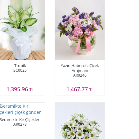
Tropik
Yazın Habercisi Çiçek
SC0025
Arajmanı
AR0246
1,395.96
1,467.77
TL
TL
Seramikte Kır Çiçekleri
AR0278