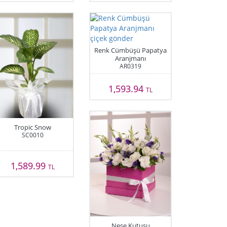
Renk Cümbüşü Papatya
Aranjmanı
AR0319
1,593.94
TL
Tropic Snow
SC0010
1,589.99
TL
Neşe Kutusu