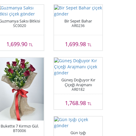
Guzmanya Saksı Bitkisi
Bir Sepet Bahar
SC0020
AR0236
1,699.90
1,699.98
TL
TL
Güneş Doğuyor Kır
Çiçeği Arajmanı
AR0182
1,768.98
TL
Bukette 7 Kırmızı Gül.
BT0006
Gün Işığı