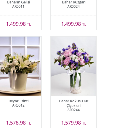
Baharın Gelişi
Bahar Rüzgarı
AR0011
AR0024
1,499.98
1,499.98
TL
TL
Beyaz Esinti
Bahar Kokusu Kır
AR0012
Çiçekleri
AR0244
1,578.98
1,579.98
TL
TL