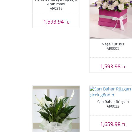
Aranjmanı
AR0319
1,593.94
TL
Neşe Kutusu
AR0005
1,593.98
TL
Sarı Bahar Rüzgarı
AR0022
1,659.98
TL