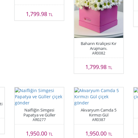
1,799.98
TL
Baharın Kraliçesi Kır
Arajmanı.
AR0082
1,799.98
TL
ti
Naifliğin Simgesi
Akvaryum Camda 5
Papatya ve Güller
Kırmızı Gül
AR0277
AR0387
1,950.00
1,950.00
TL
TL