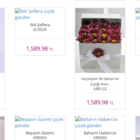
İkili Şeflera
SC0029
1,589.98
TL
Geçmişten Bir Bahar Kır
Çiçeği Aran..
AR0132
1,589.98
TL
Beyazın Gizemi
Baharın Habercisi
AR0004
AR0003