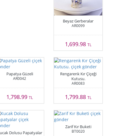
Beyaz Gerberalar
AR0099
1,699.98
TL
Papatya Güzeli
Rengarenk Kır Çiçeği
AR0042
Kutusu.
AR0083
1,798.99
1,799.88
TL
TL
Zarif Kır Buketi
BT0020
ucak Dolusu Papatyalar