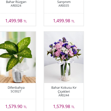
Bahar Rüzgarı
Sarışınım
AR0024
AR0035
1,499.98
1,499.98
TL
TL
Difenbahya
Bahar Kokusu Kır
SC0027
Çiçekleri
AR0244
1,579.90
1,579.98
TL
TL