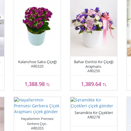
5
Kalanchoe Saksı Çiçeği
Bahar Esintisi Kır Çiçeği
AR0320
Arajmanı.
AR0250
1,388.98
1,389.64
TL
TL
Seramikte Kır Çiçekleri
AR0278
Hayallerimin Prensesi
Gerbera Çiçe..
AR0203