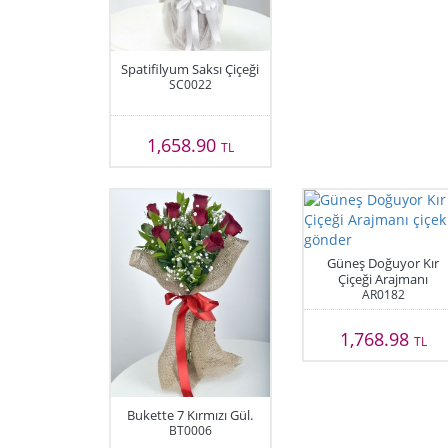
Spatifilyum Saksı Çiçeği
SC0022
1,658.90
TL
Güneş Doğuyor Kır
Çiçeği Arajmanı
AR0182
1,768.98
TL
Bukette 7 Kırmızı Gül.
BT0006