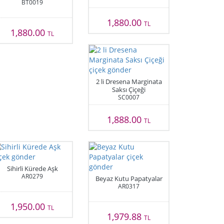
BT0019
1,880.00
TL
1,880.00
TL
2 li Dresena Marginata
Saksı Çiçeği
SC0007
1,888.00
TL
Sihirli Kürede Aşk
AR0279
Beyaz Kutu Papatyalar
AR0317
1,950.00
TL
1,979.88
TL