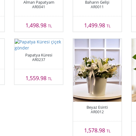
Alman Papatyam
Baharın Gelişi
AR0041
AR0011
1,498.98
1,499.98
TL
TL
Papatya Küresi
AR0237
1,559.98
TL
Beyaz Esinti
AR0012
1,578.98
TL