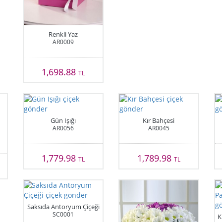
Renkli Yaz
AR0009
1,698.88
TL
Gün Işığı
Kır Bahçesi
AR0056
AR0045
1,779.98
1,789.98
TL
TL
Saksıda Antoryum Çiçeği
SC0001
K