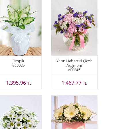
Tropik
Yazın Habercisi Çiçek
SC0025
Arajmanı
AR0246
1,395.96
1,467.77
TL
TL