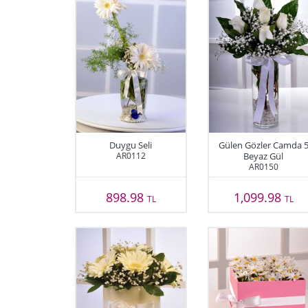
Duygu Seli
Gülen Gözler Camda 
AR0112
Beyaz Gül
AR0150
898.98
1,099.98
TL
TL