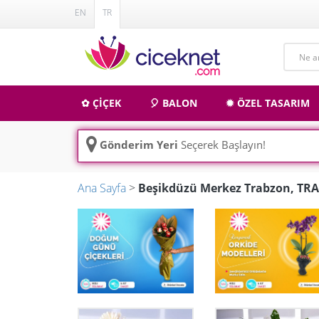
EN
TR
✿ ÇİÇEK
🎈 BALON
✹ ÖZEL TASARIM
Gönderim Yeri
Seçerek Başlayın!
Ana Sayfa
>
Beşikdüzü Merkez Trabzon, T