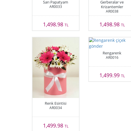
Sarı Papatyam
Gerberalar ve
AR0033
Krizantemler
AR0038
1,498.98
1,498.98
TL
TL
Rengarenk
AR0016
1,499.99
TL
Renk Esintisi
AR0034
1,499.98
TL