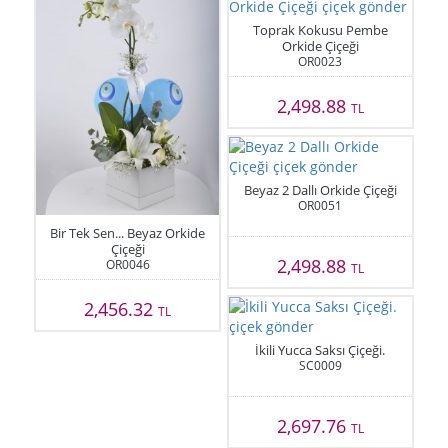
Toprak Kokusu Pembe
Orkide Çiçeği
OR0023
2,498.88
TL
Beyaz 2 Dallı Orkide Çiçeği
OR0051
Bir Tek Sen... Beyaz Orkide
Çiçeği
2,498.88
OR0046
TL
2,456.32
TL
İkili Yucca Saksı Çiçeği.
SC0009
2,697.76
TL