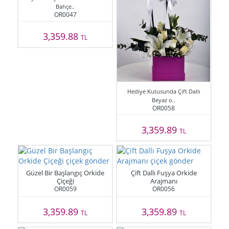
Bahçe..
OR0047
3,359.88
TL
Hediye Kutusunda Çift Dallı
Beyaz o..
OR0058
3,359.89
TL
Güzel Bir Başlangıç Orkide
Çift Dallı Fuşya Orkide
Çiçeği
Arajmanı
OR0059
OR0056
3,359.89
3,359.89
TL
TL