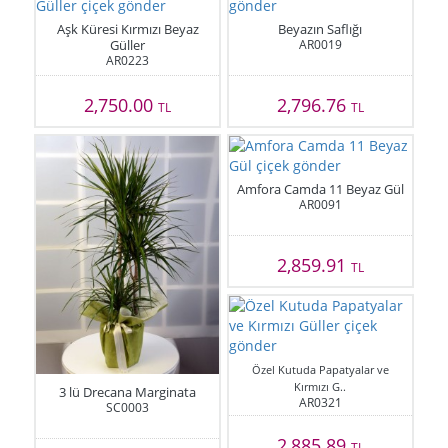
Aşk Küresi Kırmızı Beyaz
Beyazın Saflığı
Güller
AR0019
AR0223
2,750.00
2,796.76
TL
TL
Amfora Camda 11 Beyaz Gül
AR0091
2,859.91
TL
Özel Kutuda Papatyalar ve
Kırmızı G..
3 lü Drecana Marginata
AR0321
SC0003
2,885.89
TL