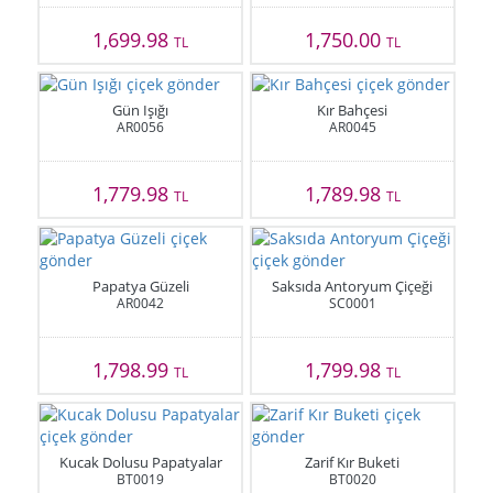
1,699.98
1,750.00
TL
TL
Gün Işığı
Kır Bahçesi
AR0056
AR0045
1,779.98
1,789.98
TL
TL
Papatya Güzeli
Saksıda Antoryum Çiçeği
AR0042
SC0001
1,798.99
1,799.98
TL
TL
Kucak Dolusu Papatyalar
Zarif Kır Buketi
BT0019
BT0020