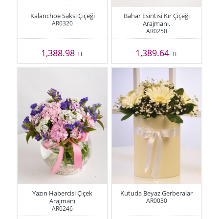
Kalanchoe Saksı Çiçeği
Bahar Esintisi Kır Çiçeği
AR0320
Arajmanı.
AR0250
1,388.98
1,389.64
TL
TL
Yazın Habercisi Çiçek
Kutuda Beyaz Gerberalar
Arajmanı
AR0030
AR0246