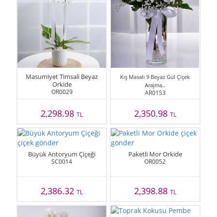
Masumiyet Timsali Beyaz
Kış Masalı 9 Beyaz Gül Çiçek
Orkide
Arajma..
OR0029
AR0153
2,298.98
2,350.98
TL
TL
Büyük Antoryum Çiçeği
Paketli Mor Orkide
SC0014
OR0052
2,386.32
2,398.88
TL
TL