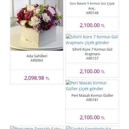
Gün Batımı 5 Kırmızı Gül Çiçek
Araj..
AR0148
2,100.00
TL
Sihirli Küre 7 Kırmızı Gül
Arajmanı
Ada Sahilleri
AR0157
AR0084
2,100.00
TL
2,098.98
TL
Peri Masalı Kırmızı Güller
AR0181
2,100.00
TL