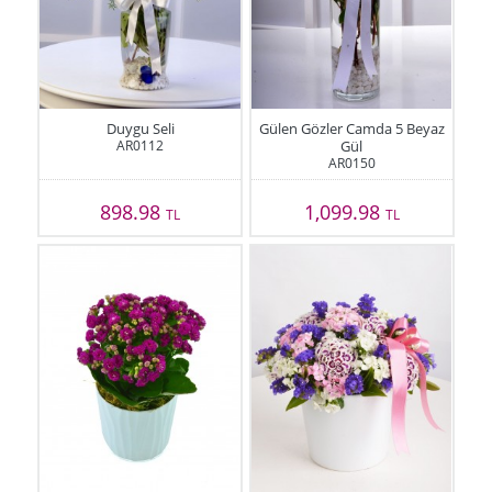
Duygu Seli
Gülen Gözler Camda 5 Beyaz
AR0112
Gül
AR0150
898.98
1,099.98
TL
TL