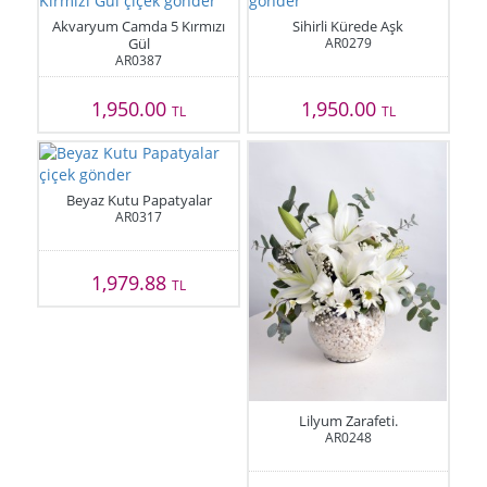
Akvaryum Camda 5 Kırmızı
Sihirli Kürede Aşk
Gül
AR0279
AR0387
1,950.00
1,950.00
TL
TL
Beyaz Kutu Papatyalar
AR0317
1,979.88
TL
Lilyum Zarafeti.
AR0248