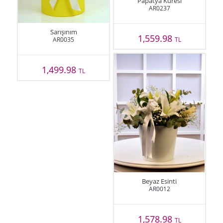
Papatya Küresi
AR0237
Sarışınım
1,559.98
AR0035
TL
1,499.98
TL
Beyaz Esinti
AR0012
1,578.98
TL