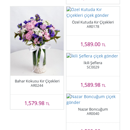
Özel Kutuda Kır Çiçekleri
AR0178
1,589.00
TL
İkili Şeflera
SC0029
Bahar Kokusu Kır Çiçekleri
1,589.98
AR0244
TL
1,579.98
TL
Nazar Boncuğum
AR0040