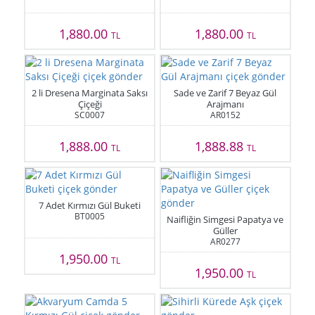
1,880.00
1,880.00
TL
TL
2 li Dresena Marginata Saksı
Sade ve Zarif 7 Beyaz Gül
Çiçeği
Arajmanı
SC0007
AR0152
1,888.00
1,888.88
TL
TL
7 Adet Kırmızı Gül Buketi
BT0005
Naifliğin Simgesi Papatya ve
Güller
AR0277
1,950.00
TL
1,950.00
TL