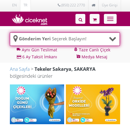
EN
TR
(850) 222 2770
Üye Girişi
Toggle
navigatio
Gönderim Yeri
Seçerek Başlayın!
Aynı Gün Teslimat
Taze Canlı Çiçek
local_shipping
local_florist
6 Ay Taksit İmkanı
Medya Mesaj
add_a_photo
Ana Sayfa
>
Tekeler Sakarya, SAKARYA
bölgesindeki ürünler