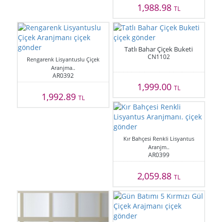
1,988.98
TL
Tatlı Bahar Çiçek Buketi
CN1102
Rengarenk Lisyantuslu Çiçek
Aranjma..
AR0392
1,999.00
TL
1,992.89
TL
Kır Bahçesi Renkli Lisyantus
Aranjm..
AR0399
2,059.88
TL