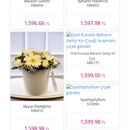
Beyazın Gizemi
Baharın Habercisi
AR0004
AR0003
1,596.66
1,597.98
TL
TL
Özel Kutuda Baharın Gelişi Kır
Çiçe..
AR0175
1,599.00
TL
Spathiphyllum
SC0006
Beyaz Meleğime
AR0010
1,599.98
TL
1,598.98
TL