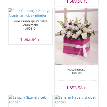
1,589.98
TL
Renk Cümbüşü Papatya
Aranjmanı
AR0319
1,593.94
TL
Neşe Kutusu
AR0005
1,593.98
TL