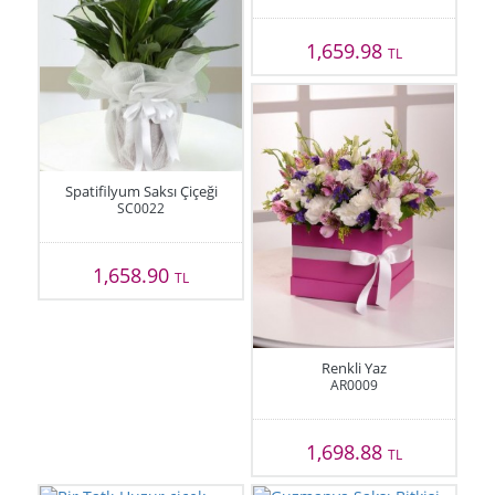
1,659.98
TL
Spatifilyum Saksı Çiçeği
SC0022
1,658.90
TL
Renkli Yaz
AR0009
1,698.88
TL