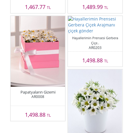
1,467.77
1,489.99
TL
TL
Hayallerimin Prensesi Gerbera
Çiçe..
AR0203
1,498.88
TL
Papatyaların Gizemi
AR0008
1,498.88
TL