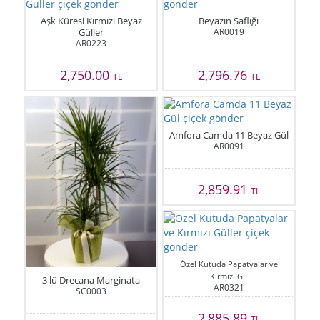
Aşk Küresi Kırmızı Beyaz
Beyazın Saflığı
Güller
AR0019
AR0223
2,750.00
2,796.76
TL
TL
Amfora Camda 11 Beyaz Gül
AR0091
2,859.91
TL
Özel Kutuda Papatyalar ve
Kırmızı G..
3 lü Drecana Marginata
AR0321
SC0003
2,885.89
TL