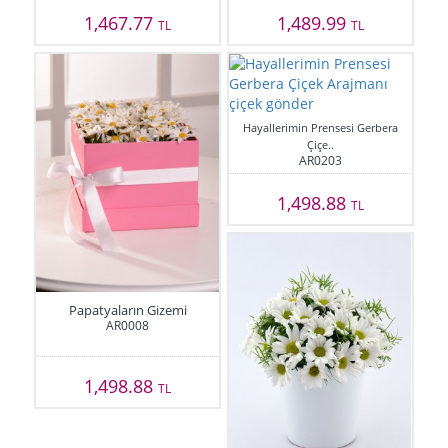
1,467.77
1,489.99
TL
TL
Hayallerimin Prensesi Gerbera
Çiçe..
AR0203
1,498.88
TL
Papatyaların Gizemi
AR0008
1,498.88
TL