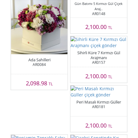
Gün Batımı 5 Kırmızı Gül Çiçek
Araj..
AR0148
2,100.00
TL
Sihirli Küre 7 Kırmızı Gül
Arajmanı
Ada Sahilleri
AR0157
AR0084
2,100.00
TL
2,098.98
TL
Peri Masalı Kırmızı Güller
AR0181
2,100.00
TL