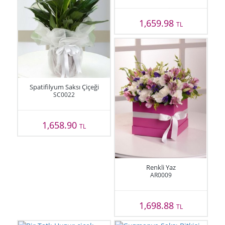
1,659.98
TL
Spatifilyum Saksı Çiçeği
SC0022
1,658.90
TL
Renkli Yaz
AR0009
1,698.88
TL