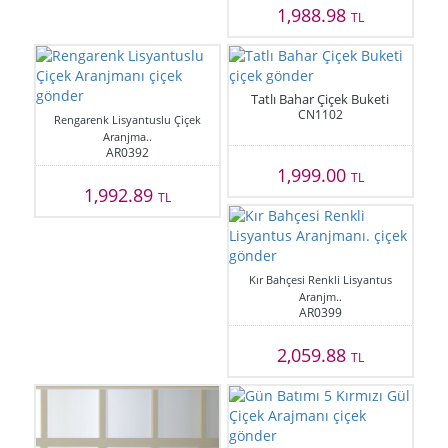
1,988.98
TL
Tatlı Bahar Çiçek Buketi
CN1102
Rengarenk Lisyantuslu Çiçek
Aranjma..
AR0392
1,999.00
TL
1,992.89
TL
Kır Bahçesi Renkli Lisyantus
Aranjm..
AR0399
2,059.88
TL