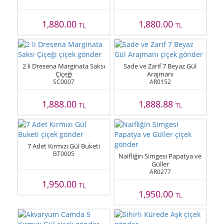
1,880.00
1,880.00
TL
TL
2 li Dresena Marginata Saksı
Sade ve Zarif 7 Beyaz Gül
Çiçeği
Arajmanı
SC0007
AR0152
1,888.00
1,888.88
TL
TL
7 Adet Kırmızı Gül Buketi
BT0005
Naifliğin Simgesi Papatya ve
Güller
AR0277
1,950.00
TL
1,950.00
TL