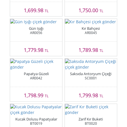
1,699.98
1,750.00
TL
TL
Gün Işığı
Kır Bahçesi
AR0056
AR0045
1,779.98
1,789.98
TL
TL
Papatya Güzeli
Saksıda Antoryum Çiçeği
AR0042
SC0001
1,798.99
1,799.98
TL
TL
Kucak Dolusu Papatyalar
Zarif Kır Buketi
BT0019
BT0020