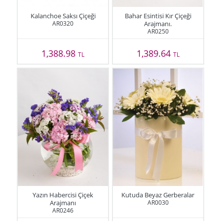
Kalanchoe Saksı Çiçeği
Bahar Esintisi Kır Çiçeği
AR0320
Arajmanı.
AR0250
1,388.98
1,389.64
TL
TL
Yazın Habercisi Çiçek
Kutuda Beyaz Gerberalar
Arajmanı
AR0030
AR0246