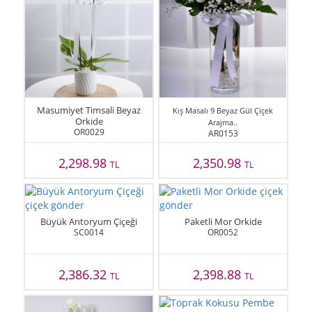
Masumiyet Timsali Beyaz
Kış Masalı 9 Beyaz Gül Çiçek
Orkide
Arajma..
OR0029
AR0153
2,298.98
2,350.98
TL
TL
Büyük Antoryum Çiçeği
Paketli Mor Orkide
SC0014
OR0052
2,386.32
2,398.88
TL
TL