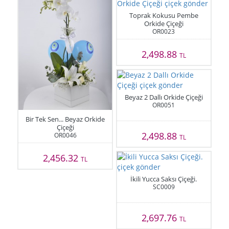
Toprak Kokusu Pembe
Orkide Çiçeği
OR0023
2,498.88
TL
Beyaz 2 Dallı Orkide Çiçeği
OR0051
Bir Tek Sen... Beyaz Orkide
Çiçeği
2,498.88
OR0046
TL
2,456.32
TL
İkili Yucca Saksı Çiçeği.
SC0009
2,697.76
TL