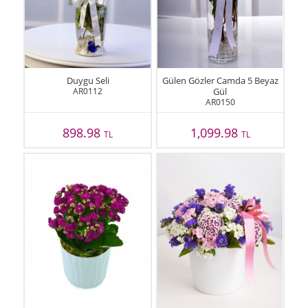
Duygu Seli
Gülen Gözler Camda 5 Beyaz
AR0112
Gül
AR0150
898.98
1,099.98
TL
TL