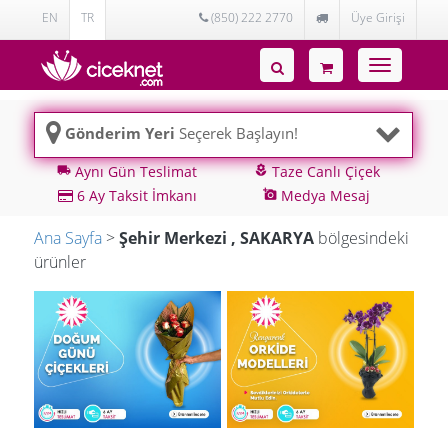
EN
TR
(850) 222 2770
Üye Girişi
Toggle
navigatio
Gönderim Yeri
Seçerek Başlayın!
Aynı Gün Teslimat
Taze Canlı Çiçek
local_shipping
local_florist
6 Ay Taksit İmkanı
Medya Mesaj
add_a_photo
Ana Sayfa
>
Şehir Merkezi , SAKARYA
bölgesindeki
ürünler