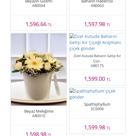
Beyazın Gizemi
Baharın Habercisi
AR0004
AR0003
1,596.66
1,597.98
TL
TL
Özel Kutuda Baharın Gelişi Kır
Çiçe..
AR0175
1,599.00
TL
Spathiphyllum
SC0006
Beyaz Meleğime
AR0010
1,599.98
TL
1,598.98
TL