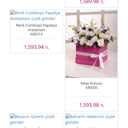
1,589.98
TL
Renk Cümbüşü Papatya
Aranjmanı
AR0319
1,593.94
TL
Neşe Kutusu
AR0005
1,593.98
TL