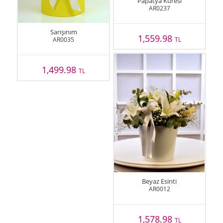
Papatya Küresi
AR0237
Sarışınım
1,559.98
AR0035
TL
1,499.98
TL
Beyaz Esinti
AR0012
1,578.98
TL