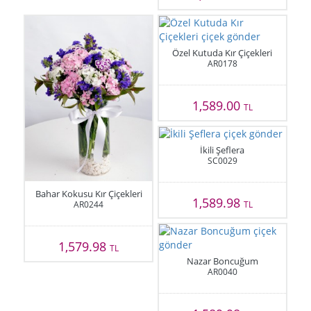
Özel Kutuda Kır Çiçekleri
AR0178
1,589.00
TL
İkili Şeflera
SC0029
Bahar Kokusu Kır Çiçekleri
1,589.98
AR0244
TL
1,579.98
TL
Nazar Boncuğum
AR0040