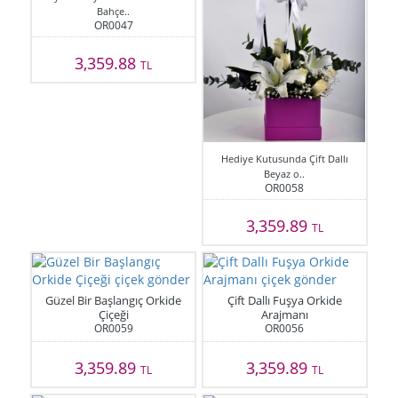
Bahçe..
OR0047
3,359.88
TL
Hediye Kutusunda Çift Dallı
Beyaz o..
OR0058
3,359.89
TL
Güzel Bir Başlangıç Orkide
Çift Dallı Fuşya Orkide
Çiçeği
Arajmanı
OR0059
OR0056
3,359.89
3,359.89
TL
TL