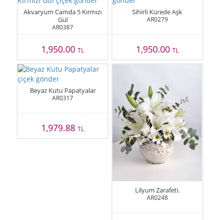
Akvaryum Camda 5 Kırmızı
Sihirli Kürede Aşk
Gül
AR0279
AR0387
1,950.00
1,950.00
TL
TL
Beyaz Kutu Papatyalar
AR0317
1,979.88
TL
Lilyum Zarafeti.
AR0248