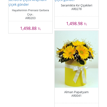
Seramikte Kır Çiçekleri
AR0278
Hayallerimin Prensesi Gerbera
Çiçe..
AR0203
1,498.98
TL
1,498.88
TL
Alman Papatyam
AR0041