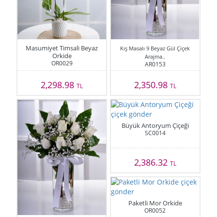
Masumiyet Timsali Beyaz
Kış Masalı 9 Beyaz Gül Çiçek
Orkide
Arajma..
OR0029
AR0153
2,298.98
2,350.98
TL
TL
Büyük Antoryum Çiçeği
SC0014
2,386.32
TL
Paketli Mor Orkide
OR0052