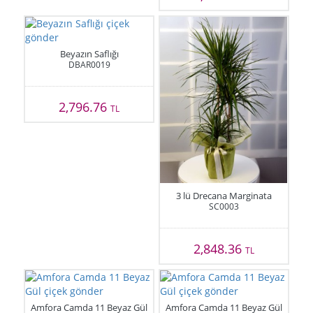
Beyazın Saflığı
DBAR0019
2,796.76
TL
3 lü Drecana Marginata
SC0003
2,848.36
TL
Amfora Camda 11 Beyaz Gül
Amfora Camda 11 Beyaz Gül