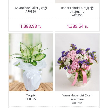
Kalanchoe Saksı Çiçeği
Bahar Esintisi Kır Çiçeği
AR0320
Arajmanı.
AR0250
1,388.98
1,389.64
TL
TL
Tropik
Yazın Habercisi Çiçek
SC0025
Arajmanı
AR0246