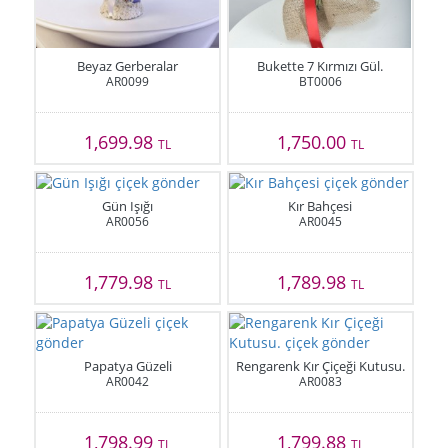
Beyaz Gerberalar
Bukette 7 Kırmızı Gül.
AR0099
BT0006
1,699.98
1,750.00
TL
TL
Gün Işığı
Kır Bahçesi
AR0056
AR0045
1,779.98
1,789.98
TL
TL
Papatya Güzeli
Rengarenk Kır Çiçeği Kutusu.
AR0042
AR0083
1,798.99
1,799.88
TL
TL