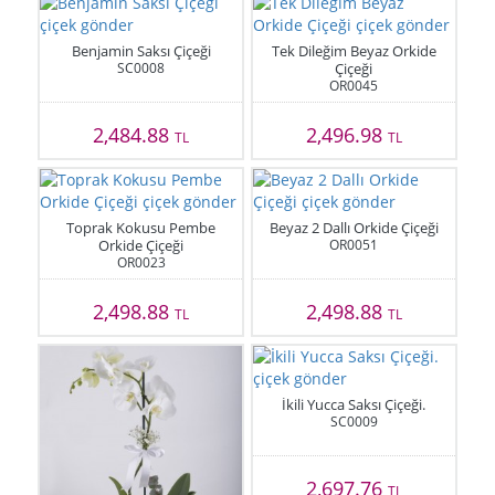
Benjamin Saksı Çiçeği
Tek Dileğim Beyaz Orkide
SC0008
Çiçeği
OR0045
2,484.88
2,496.98
TL
TL
Toprak Kokusu Pembe
Beyaz 2 Dallı Orkide Çiçeği
Orkide Çiçeği
OR0051
OR0023
2,498.88
2,498.88
TL
TL
İkili Yucca Saksı Çiçeği.
SC0009
2,697.76
TL