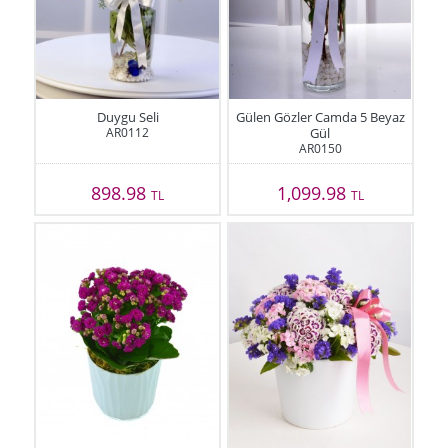
Duygu Seli
Gülen Gözler Camda 5 Beyaz
AR0112
Gül
AR0150
898.98
1,099.98
TL
TL