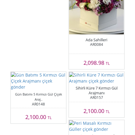
Ada Sahilleri
AR0084
2,098.98
TL
Sihirli Küre 7 Kırmızı Gül
Arajmanı
Gün Batımı 5 Kırmızı Gül Çiçek
AR0157
Araj..
AR0148
2,100.00
TL
2,100.00
TL