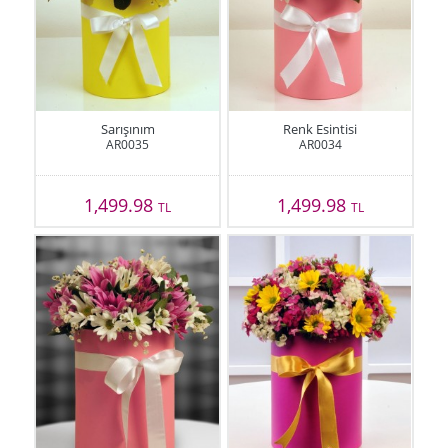
Sarışınım
Renk Esintisi
AR0035
AR0034
1,499.98
1,499.98
TL
TL