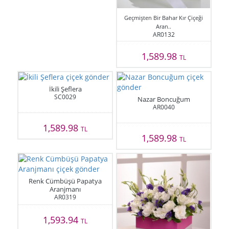
Geçmişten Bir Bahar Kır Çiçeği
Aran..
AR0132
1,589.98
TL
İkili Şeflera
SC0029
Nazar Boncuğum
AR0040
1,589.98
TL
1,589.98
TL
Renk Cümbüşü Papatya
Aranjmanı
AR0319
1,593.94
TL