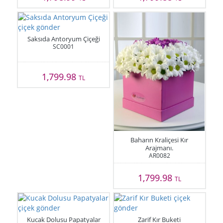
Saksıda Antoryum Çiçeği
SC0001
1,799.98
TL
Baharın Kraliçesi Kır
Arajmanı.
AR0082
1,799.98
TL
Kucak Dolusu Papatyalar
Zarif Kır Buketi