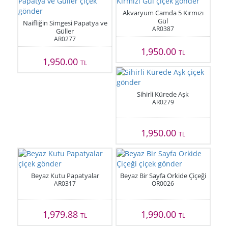
Akvaryum Camda 5 Kırmızı
Gül
Naifliğin Simgesi Papatya ve
AR0387
Güller
AR0277
1,950.00
TL
1,950.00
TL
Sihirli Kürede Aşk
AR0279
1,950.00
TL
Beyaz Kutu Papatyalar
Beyaz Bir Sayfa Orkide Çiçeği
AR0317
OR0026
1,979.88
1,990.00
TL
TL