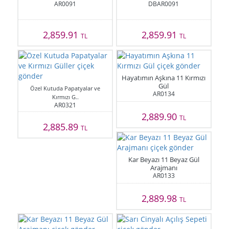
AR0091
DBAR0091
2,859.91
2,859.91
TL
TL
Hayatımın Aşkına 11 Kırmızı
Gül
Özel Kutuda Papatyalar ve
AR0134
Kırmızı G..
AR0321
2,889.90
TL
2,885.89
TL
Kar Beyazı 11 Beyaz Gül
Arajmanı
AR0133
2,889.98
TL