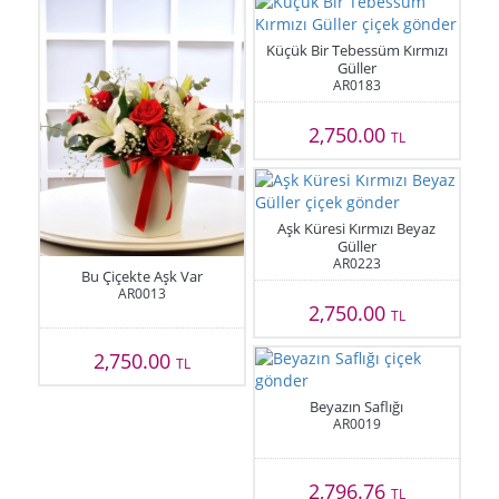
Küçük Bir Tebessüm Kırmızı
Güller
AR0183
2,750.00
TL
Aşk Küresi Kırmızı Beyaz
Güller
AR0223
Bu Çiçekte Aşk Var
AR0013
2,750.00
TL
2,750.00
TL
Beyazın Saflığı
AR0019
2,796.76
TL