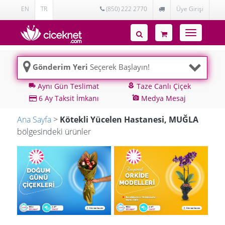
EN
TR
(850) 222 2770
Üye Girişi
Toggle
navigatio
Gönderim Yeri
Seçerek Başlayın!
Aynı Gün Teslimat
Taze Canlı Çiçek
local_shipping
local_florist
6 Ay Taksit İmkanı
Medya Mesaj
add_a_photo
Ana Sayfa
>
Kötekli Yücelen Hastanesi, MUĞLA
bölgesindeki ürünler