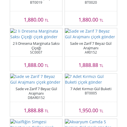
BT0019
BT0020
1,880.00
1,880.00
TL
TL
2 li Dresena Marginata Saksı
Sade ve Zarif 7 Beyaz Gül
Çiçeği
Arajmanı
SC0007
AR0152
1,888.00
1,888.88
TL
TL
Sade ve Zarif 7 Beyaz Gül
7 Adet Kırmızı Gül Buketi
Arajmanı
BT0005
DBAR0152
1,888.88
1,950.00
TL
TL