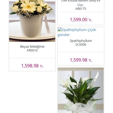
Özel Kutuda Baharın Gelişi Kır
Çiçe..
AR0175
1,599.00
TL
Spathiphyllum
SC0006
Beyaz Meleğime
AR0010
1,599.98
TL
1,598.98
TL