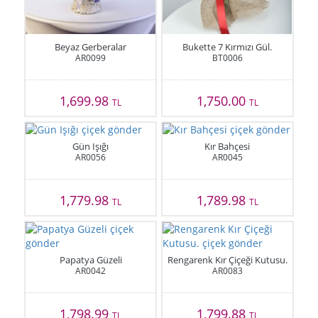
Beyaz Gerberalar
Bukette 7 Kırmızı Gül.
AR0099
BT0006
1,699.98
1,750.00
TL
TL
Gün Işığı
Kır Bahçesi
AR0056
AR0045
1,779.98
1,789.98
TL
TL
Papatya Güzeli
Rengarenk Kır Çiçeği Kutusu.
AR0042
AR0083
1,798.99
1,799.88
TL
TL