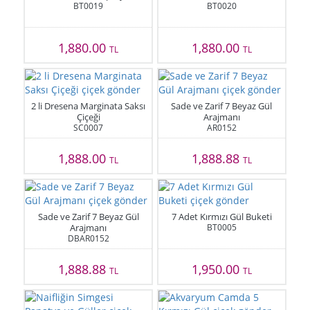
BT0019
BT0020
1,880.00
1,880.00
TL
TL
2 li Dresena Marginata Saksı
Sade ve Zarif 7 Beyaz Gül
Çiçeği
Arajmanı
SC0007
AR0152
1,888.00
1,888.88
TL
TL
Sade ve Zarif 7 Beyaz Gül
7 Adet Kırmızı Gül Buketi
Arajmanı
BT0005
DBAR0152
1,888.88
1,950.00
TL
TL