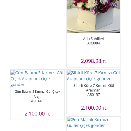
Ada Sahilleri
AR0084
2,098.98
TL
Sihirli Küre 7 Kırmızı Gül
Arajmanı
Gün Batımı 5 Kırmızı Gül Çiçek
AR0157
Araj..
AR0148
2,100.00
TL
2,100.00
TL