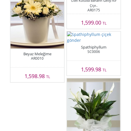
Özel Kutuda Baharın Gelişi Kır
Çiçe..
AR0175
1,599.00
TL
Spathiphyllum
SC0006
Beyaz Meleğime
AR0010
1,599.98
TL
1,598.98
TL