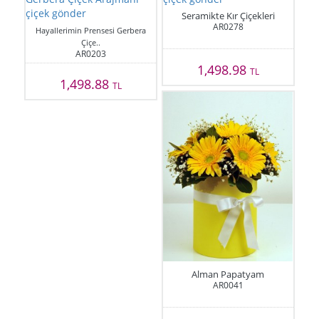
Seramikte Kır Çiçekleri
AR0278
Hayallerimin Prensesi Gerbera
Çiçe..
AR0203
1,498.98
TL
1,498.88
TL
Alman Papatyam
AR0041