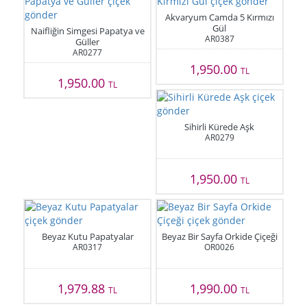
Akvaryum Camda 5 Kırmızı
Gül
Naifliğin Simgesi Papatya ve
AR0387
Güller
AR0277
1,950.00
TL
1,950.00
TL
Sihirli Kürede Aşk
AR0279
1,950.00
TL
Beyaz Kutu Papatyalar
Beyaz Bir Sayfa Orkide Çiçeği
AR0317
OR0026
1,979.88
1,990.00
TL
TL