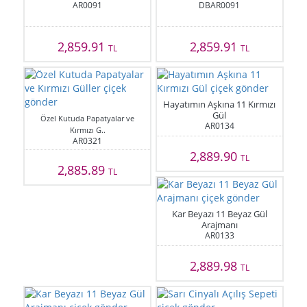
AR0091
DBAR0091
2,859.91
2,859.91
TL
TL
Hayatımın Aşkına 11 Kırmızı
Gül
Özel Kutuda Papatyalar ve
AR0134
Kırmızı G..
AR0321
2,889.90
TL
2,885.89
TL
Kar Beyazı 11 Beyaz Gül
Arajmanı
AR0133
2,889.98
TL