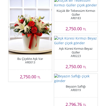
Küçük Bir Tebessüm Kırmızı
Güller
AR0183
2,750.00
TL
Aşk Küresi Kırmızı Beyaz
Güller
AR0223
Bu Çiçekte Aşk Var
AR0013
2,750.00
TL
2,750.00
TL
Beyazın Saflığı
AR0019
2,796.76
TL