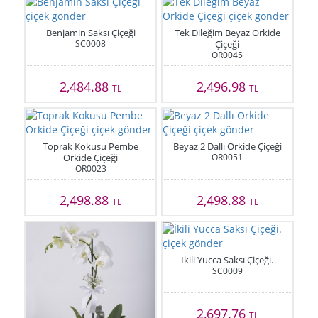
Benjamin Saksı Çiçeği
Tek Dileğim Beyaz Orkide
SC0008
Çiçeği
OR0045
2,484.88
2,496.98
TL
TL
Toprak Kokusu Pembe
Beyaz 2 Dallı Orkide Çiçeği
Orkide Çiçeği
OR0051
OR0023
2,498.88
2,498.88
TL
TL
İkili Yucca Saksı Çiçeği.
SC0009
2,697.76
TL