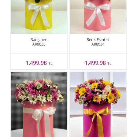
Sarışınım
Renk Esintisi
AR0035
AR0034
1,499.98
1,499.98
TL
TL