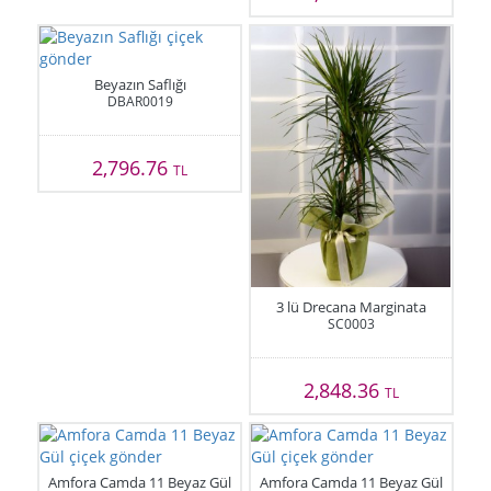
Beyazın Saflığı
DBAR0019
2,796.76
TL
3 lü Drecana Marginata
SC0003
2,848.36
TL
Amfora Camda 11 Beyaz Gül
Amfora Camda 11 Beyaz Gül