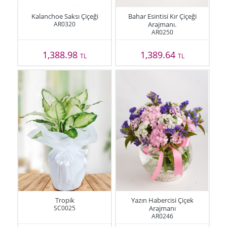
Kalanchoe Saksı Çiçeği
Bahar Esintisi Kır Çiçeği
AR0320
Arajmanı.
AR0250
1,388.98
1,389.64
TL
TL
Tropik
Yazın Habercisi Çiçek
SC0025
Arajmanı
AR0246