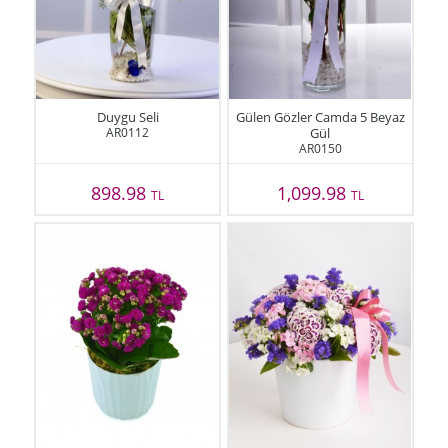
Duygu Seli
Gülen Gözler Camda 5 Beyaz
AR0112
Gül
AR0150
898.98
1,099.98
TL
TL