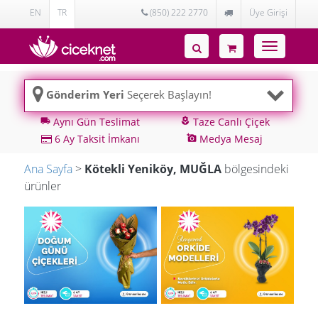
EN
TR
(850) 222 2770
Üye Girişi
Toggle
navigatio
Gönderim Yeri
Seçerek Başlayın!
Aynı Gün Teslimat
Taze Canlı Çiçek
local_shipping
local_florist
6 Ay Taksit İmkanı
Medya Mesaj
add_a_photo
Ana Sayfa
>
Kötekli Yeniköy, MUĞLA
bölgesindeki
ürünler