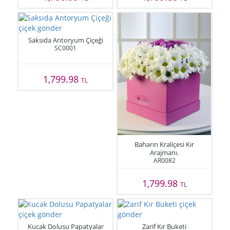
Saksıda Antoryum Çiçeği
SC0001
1,799.98
TL
Baharın Kraliçesi Kır
Arajmanı.
AR0082
1,799.98
TL
Kucak Dolusu Papatyalar
Zarif Kır Buketi