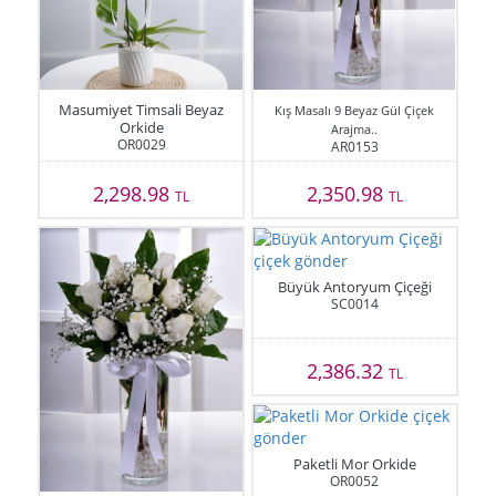
Masumiyet Timsali Beyaz
Kış Masalı 9 Beyaz Gül Çiçek
Orkide
Arajma..
OR0029
AR0153
2,298.98
2,350.98
TL
TL
Büyük Antoryum Çiçeği
SC0014
2,386.32
TL
Paketli Mor Orkide
OR0052