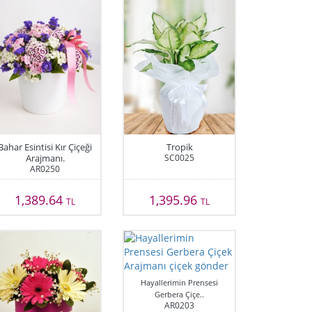
Bahar Esintisi Kır Çiçeği
Tropik
Arajmanı.
SC0025
AR0250
1,389.64
1,395.96
TL
TL
Hayallerimin Prensesi
Gerbera Çiçe..
AR0203