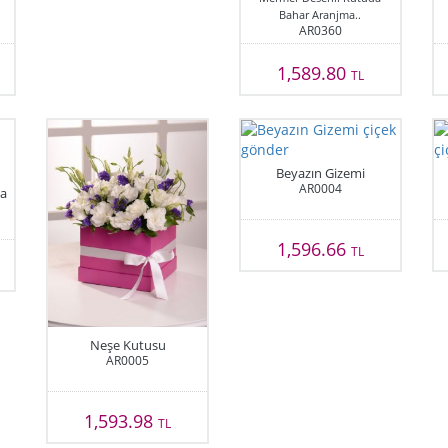
Bahar Aranjma..
AR0360
1,589.80
TL
Beyazın Gizemi
AR0004
a
1,596.66
TL
Neşe Kutusu
AR0005
1,593.98
TL