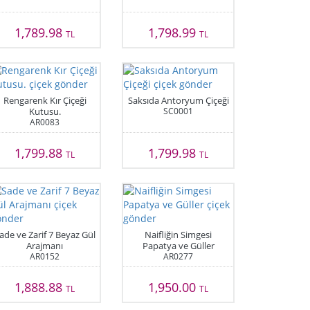
1,789.98
1,798.99
TL
TL
Rengarenk Kır Çiçeği
Saksıda Antoryum Çiçeği
Kutusu.
SC0001
AR0083
1,799.88
1,799.98
TL
TL
ade ve Zarif 7 Beyaz Gül
Naifliğin Simgesi
Arajmanı
Papatya ve Güller
AR0152
AR0277
1,888.88
1,950.00
TL
TL