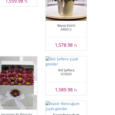
1,559.98
TL
Beyaz Esinti
AR0012
1,578.98
TL
İkili Şeflera
SC0029
1,589.98
TL
Geçmişten Bir Bahar Kır
Nazar Boncuğum