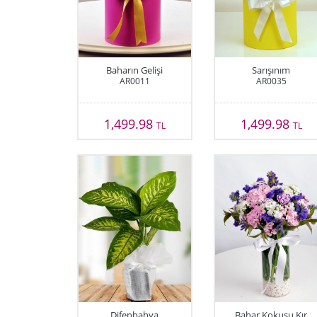
Baharın Gelişi
Sarışınım
AR0011
AR0035
1,499.98
1,499.98
TL
TL
Difenbahya
Bahar Kokusu Kır