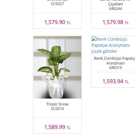
SC0027
Çiçekleri
AR0244
1,579.90
1,579.98
TL
TL
Renk Cümbüşü Papaty
Aranjmanı
AR0319
1,593.94
TL
Tropic Snow
SC0010
1,589.99
TL