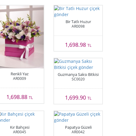
Bir Tatlı Huzur
AR0098
1,698.98
TL
Renkli Yaz
Guzmanya Saksı Bitkisi
AR0009
SC0020
1,698.88
1,699.90
TL
TL
Kır Bahçesi
Papatya Güzeli
AR0045
AR0042