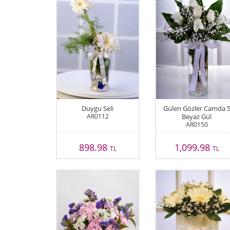
Duygu Seli
Gülen Gözler Camda 
AR0112
Beyaz Gül
AR0150
898.98
1,099.98
TL
TL