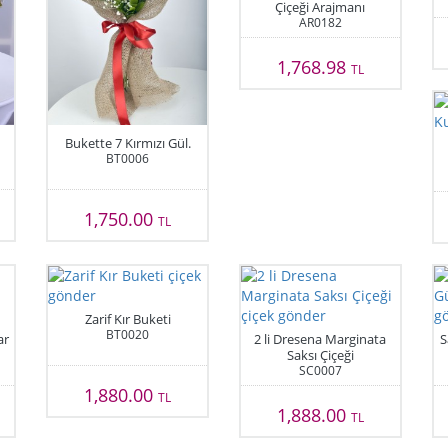
Çiçeği Arajmanı
AR0182
1,768.98
TL
Bukette 7 Kırmızı Gül.
BT0006
1,750.00
TL
Zarif Kır Buketi
BT0020
ar
2 li Dresena Marginata
S
Saksı Çiçeği
SC0007
1,880.00
TL
1,888.00
TL