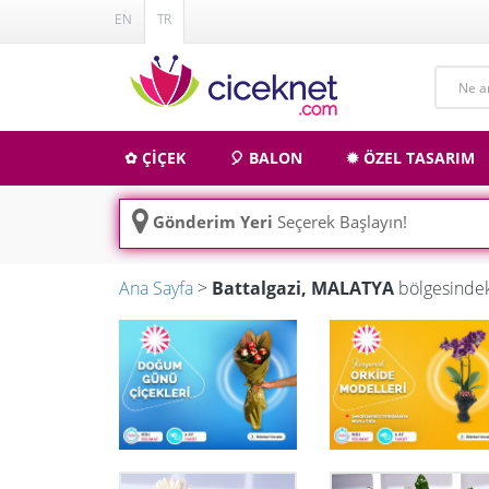
EN
TR
✿ ÇİÇEK
🎈 BALON
✹ ÖZEL TASARIM
Gönderim Yeri
Seçerek Başlayın!
Ana Sayfa
>
Battalgazi, MALATYA
bölgesindek