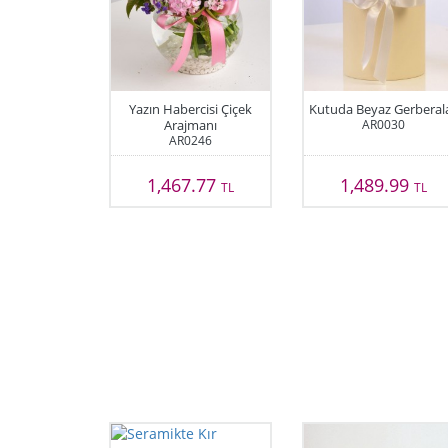
Yazın Habercisi Çiçek
Kutuda Beyaz Gerberal
Arajmanı
AR0030
AR0246
1,467.77
1,489.99
TL
TL