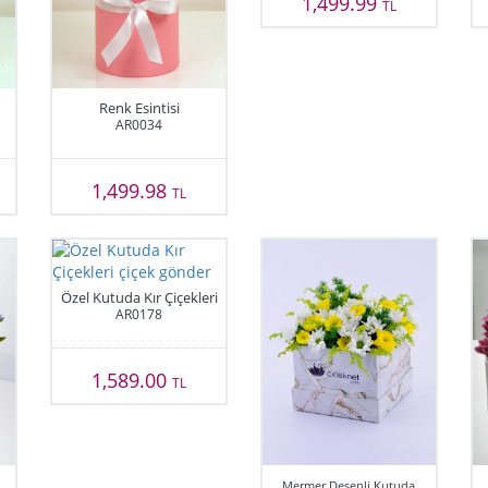
1,499.99
TL
Renk Esintisi
AR0034
1,499.98
TL
Özel Kutuda Kır Çiçekleri
AR0178
1,589.00
TL
Mermer Desenli Kutuda