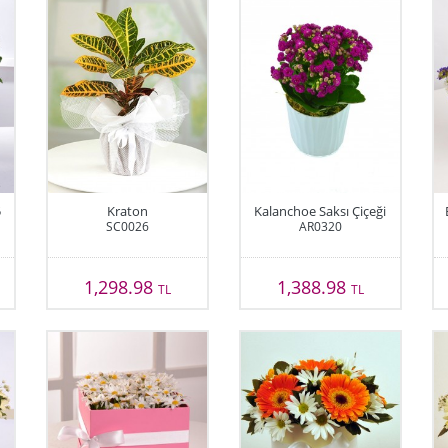
5
Kraton
Kalanchoe Saksı Çiçeği
SC0026
AR0320
1,298.98
1,388.98
TL
TL