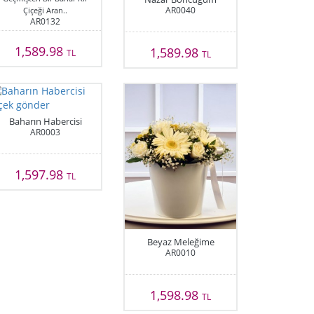
AR0040
Çiçeği Aran..
AR0132
1,589.98
1,589.98
TL
TL
Baharın Habercisi
AR0003
1,597.98
TL
Beyaz Meleğime
AR0010
1,598.98
TL