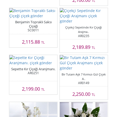
2,100.00
TL
Benjamin Topraklı Saksı
Çiçeği
Çiçekçi Sepetinde Kır Çiçeği
SC0011
Arajma..
AR0235
2,115.88
TL
2,189.89
TL
Sepette Kır Çiçeği Aranjmanı.
AR0251
Bir Tutam Aşk 7 Kırmızı Gül Çiçek
A..
AR0149
2,199.00
TL
2,250.00
TL