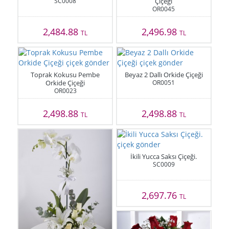
SC0008
Çiçeği
OR0045
2,484.88
2,496.98
TL
TL
Toprak Kokusu Pembe
Beyaz 2 Dallı Orkide Çiçeği
Orkide Çiçeği
OR0051
OR0023
2,498.88
2,498.88
TL
TL
İkili Yucca Saksı Çiçeği.
SC0009
2,697.76
TL