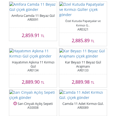
Amfora Camda 11 Beyaz Gül
AR0091
Özel Kutuda Papatyalar ve
Kırmızı G..
AR0321
2,859.91
TL
2,885.89
TL
Hayatımın Aşkına 11 Kırmızı
Kar Beyazı 11 Beyaz Gül
Gül
Arajmanı
AR0134
AR0133
2,889.90
2,889.98
TL
TL
Sarı Cinyalı Açılış Sepeti
Camda 11 Adet Kırmızı Gül.
AS0008
AR0089