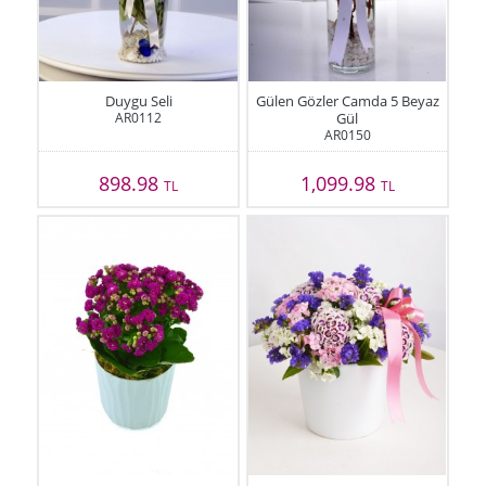
Duygu Seli
Gülen Gözler Camda 5 Beyaz
AR0112
Gül
AR0150
898.98
1,099.98
TL
TL