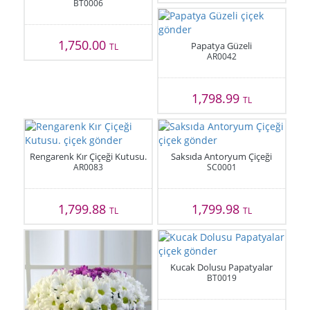
BT0006
1,750.00
Papatya Güzeli
TL
AR0042
1,798.99
TL
Rengarenk Kır Çiçeği Kutusu.
Saksıda Antoryum Çiçeği
AR0083
SC0001
1,799.88
1,799.98
TL
TL
Kucak Dolusu Papatyalar
BT0019