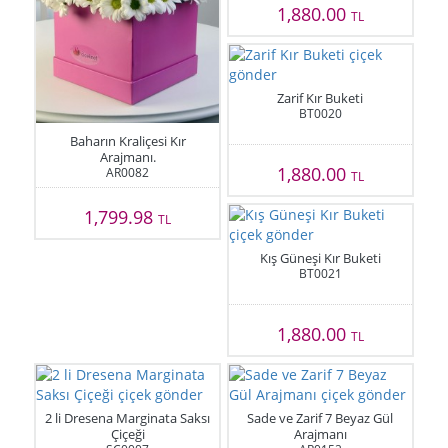
1,880.00
TL
Zarif Kır Buketi
BT0020
Baharın Kraliçesi Kır
Arajmanı.
1,880.00
AR0082
TL
1,799.98
TL
Kış Güneşi Kır Buketi
BT0021
1,880.00
TL
2 li Dresena Marginata Saksı
Sade ve Zarif 7 Beyaz Gül
Çiçeği
Arajmanı