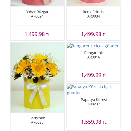
Bahar Rüzgarı
Renk Esintisi
AR0024
AR0034
1,499.98
1,499.98
TL
TL
Rengarenk
AR0016
1,499.99
TL
Papatya Küresi
AR0237
Sarışınım
1,559.98
AR0035
TL