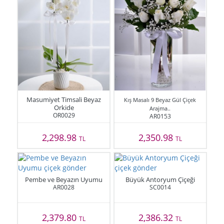
Masumiyet Timsali Beyaz
Kış Masalı 9 Beyaz Gül Çiçek
Orkide
Arajma..
OR0029
AR0153
2,298.98
2,350.98
TL
TL
Pembe ve Beyazın Uyumu
Büyük Antoryum Çiçeği
AR0028
SC0014
2,379.80
2,386.32
TL
TL