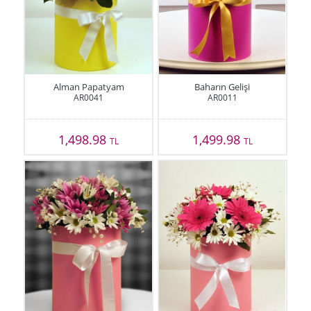
Alman Papatyam
Baharın Gelişi
AR0041
AR0011
1,498.98
1,499.98
TL
TL