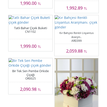
1,990.00
TL
1,992.89
TL
Tatlı Bahar Çiçek Buketi
CN1102
Kır Bahçesi Renkli Lisyantus
Aranjm..
AR0399
1,999.00
TL
2,059.88
TL
Bir Tek Sen Pembe Orkide
Çiçeği
OR0025
2,090.98
TL