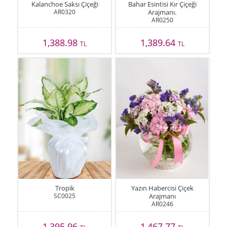
Kalanchoe Saksı Çiçeği
Bahar Esintisi Kır Çiçeği
AR0320
Arajmanı.
AR0250
1,388.98
1,389.64
TL
TL
Tropik
Yazın Habercisi Çiçek
SC0025
Arajmanı
AR0246
1,395.96
1,467.77