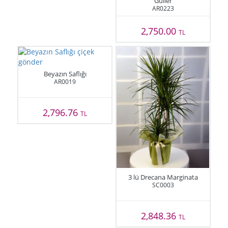
Güller
AR0223
2,750.00
TL
Beyazın Saflığı
AR0019
2,796.76
TL
3 lü Drecana Marginata
SC0003
2,848.36
TL