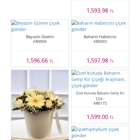
1,593.98
TL
Beyazın Gizemi
Baharın Habercisi
AR0004
AR0003
1,596.66
1,597.98
TL
TL
Özel Kutuda Baharın Gelişi Kır
Çiçe..
AR0175
1,599.00
TL