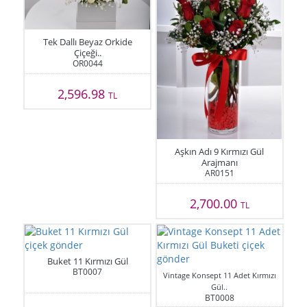
Tek Dallı Beyaz Orkide
Çiçeği..
OR0044
2,596.98
TL
Aşkın Adı 9 Kırmızı Gül
Arajmanı
AR0151
2,700.00
TL
Buket 11 Kırmızı Gül
BT0007
Vintage Konsept 11 Adet Kırmızı
Gül..
BT0008