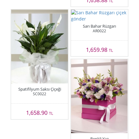
1,658.88
TL
Sarı Bahar Rüzgarı
AR0022
1,659.98
TL
Spatifilyum Saksı Çiçeği
SC0022
1,658.90
TL
Renkli Yaz