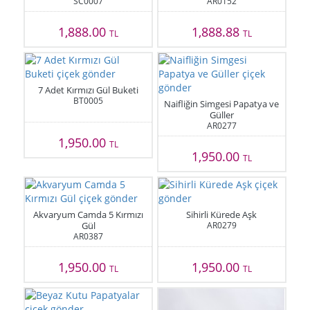
SC0007
AR0152
1,888.00
1,888.88
TL
TL
7 Adet Kırmızı Gül Buketi
BT0005
Naifliğin Simgesi Papatya ve
Güller
AR0277
1,950.00
TL
1,950.00
TL
Akvaryum Camda 5 Kırmızı
Sihirli Kürede Aşk
Gül
AR0279
AR0387
1,950.00
1,950.00
TL
TL