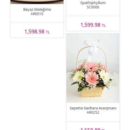
Spathiphyllum
SC0006
Beyaz Meleğime
AR0010
1,599.98
TL
1,598.98
TL
Sepette Gerbera Aranjmanı
AR0252