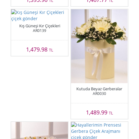
TL
TL
Kış Güneşi Kır Çiçekleri
AR0139
1,479.98
TL
Kutuda Beyaz Gerberalar
AR0030
1,489.99
TL