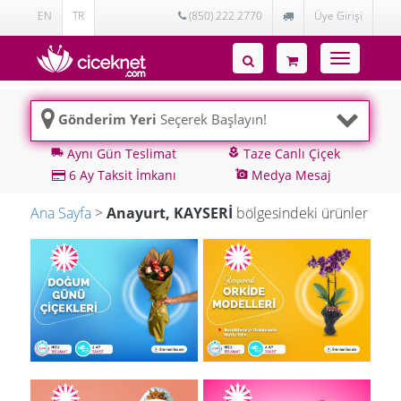
EN
TR
(850) 222 2770
Üye Girişi
Toggle
navigatio
Gönderim Yeri
Seçerek Başlayın!
Aynı Gün Teslimat
Taze Canlı Çiçek
local_shipping
local_florist
6 Ay Taksit İmkanı
Medya Mesaj
add_a_photo
Ana Sayfa
>
Anayurt, KAYSERİ
bölgesindeki ürünler