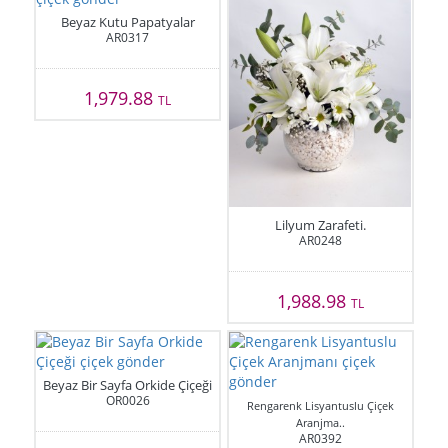
Beyaz Kutu Papatyalar
AR0317
1,979.88
TL
Lilyum Zarafeti.
AR0248
1,988.98
TL
Beyaz Bir Sayfa Orkide Çiçeği
OR0026
Rengarenk Lisyantuslu Çiçek
Aranjma..
AR0392