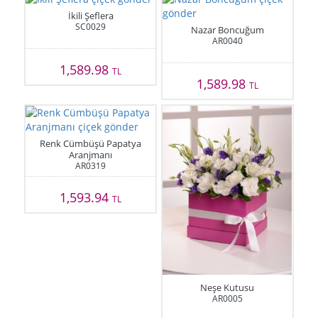
İkili Şeflera
SC0029
Nazar Boncuğum
AR0040
1,589.98
TL
1,589.98
TL
Renk Cümbüşü Papatya
Aranjmanı
AR0319
1,593.94
TL
Neşe Kutusu
AR0005