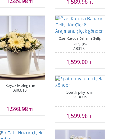
1,589.98
1,589.98
TL
TL
Özel Kutuda Baharın Gelişi
Kır Çiçe..
AR0175
1,599.00
TL
Beyaz Meleğime
AR0010
Spathiphyllum
SC0006
1,598.98
TL
1,599.98
TL