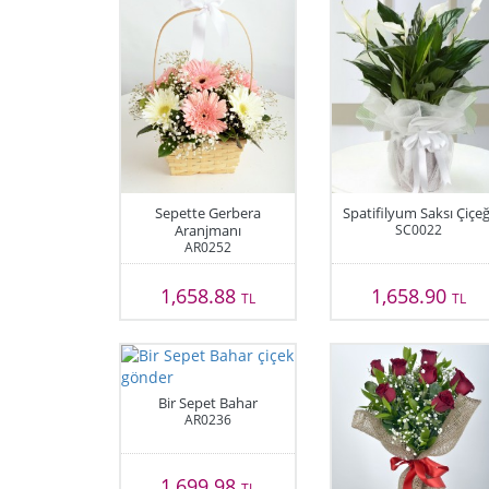
Sepette Gerbera
Spatifilyum Saksı Çiçeğ
Aranjmanı
SC0022
AR0252
1,658.88
1,658.90
TL
TL
Bir Sepet Bahar
AR0236
1,699.98
TL