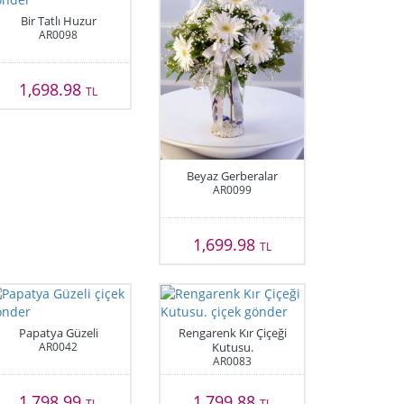
Bir Tatlı Huzur
AR0098
1,698.98
TL
Beyaz Gerberalar
AR0099
1,699.98
TL
Papatya Güzeli
Rengarenk Kır Çiçeği
AR0042
Kutusu.
AR0083
1,798.99
1,799.88
TL
TL