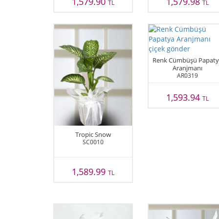
1,579.90
1,579.98
TL
TL
Renk Cümbüşü Papaty
Aranjmanı
AR0319
1,593.94
TL
Tropic Snow
SC0010
1,589.99
TL