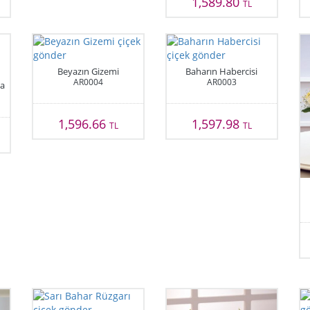
1,589.80
TL
Beyazın Gizemi
Baharın Habercisi
AR0004
AR0003
a
1,596.66
1,597.98
TL
TL