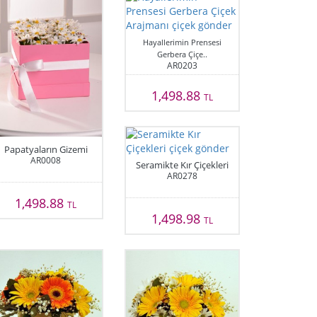
Hayallerimin Prensesi
Gerbera Çiçe..
AR0203
1,498.88
TL
Papatyaların Gizemi
AR0008
Seramikte Kır Çiçekleri
AR0278
1,498.88
TL
1,498.98
TL