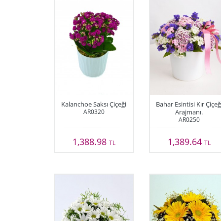
Kalanchoe Saksı Çiçeği
Bahar Esintisi Kır Çiçeğ
AR0320
Arajmanı.
AR0250
1,388.98
1,389.64
TL
TL