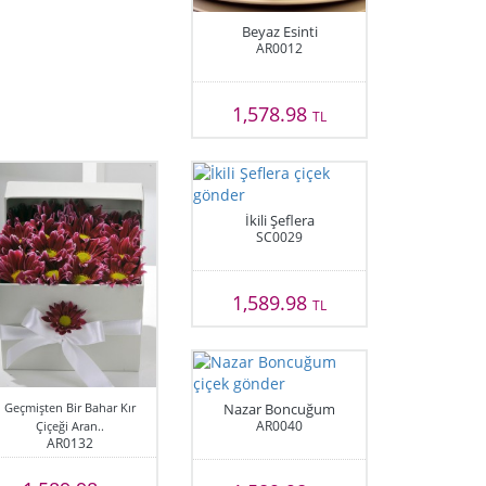
Beyaz Esinti
AR0012
1,578.98
TL
İkili Şeflera
SC0029
1,589.98
TL
Geçmişten Bir Bahar Kır
Nazar Boncuğum
AR0040
Çiçeği Aran..
AR0132