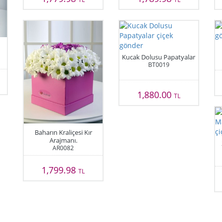
Kucak Dolusu Papatyalar
BT0019
1,880.00
TL
Baharın Kraliçesi Kır
Arajmanı.
AR0082
1,799.98
TL