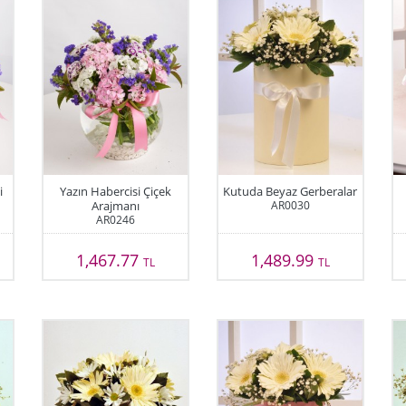
i
Yazın Habercisi Çiçek
Kutuda Beyaz Gerberalar
Arajmanı
AR0030
AR0246
1,467.77
1,489.99
TL
TL