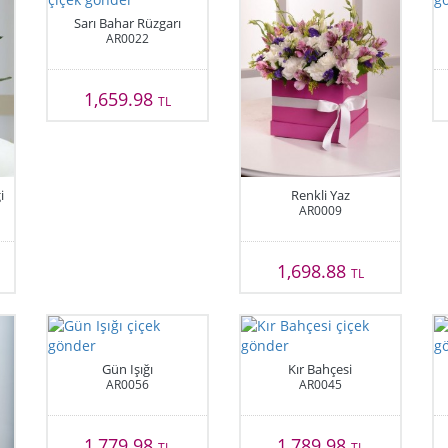
Sarı Bahar Rüzgarı
AR0022
1,659.98
TL
i
Renkli Yaz
AR0009
1,698.88
TL
Gün Işığı
Kır Bahçesi
AR0056
AR0045
1,779.98
1,789.98
TL
TL